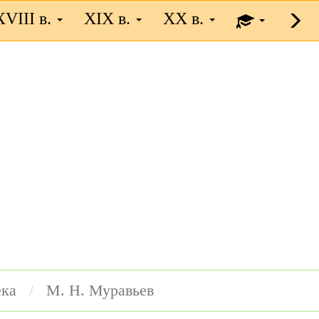
XVIII в.
XIX в.
XX в.
ека
M. H. Муравьев