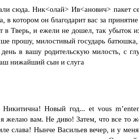
лали сюда. Ник<олай> Ив<анович> пакет с
а, в котором он благодарит вас за принятие
ет в Тверь, и ежели не дошел, так убыток 
ше прошу, милостивый государь батюшка, 
й день в вашу родительскую милость, с г
ваш нижайший сын и слуга
икитична! Новый год... et vous m’entend
 я желаю вам. Не диво! Затем, что все то ж
ле слава! Нынче Васильев вечер, и у меня е