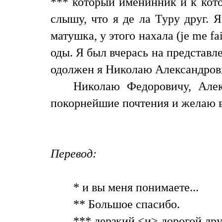
*** который именинник и к кото
слышу, что я де ла Туру друг. 
матушка, у этого нахала (je me f
оды. Я был вчерась на представл
одолжен я Николаю Александрович
Николаю Федоровичу, Але
покорнейшие почтения и желаю в
Перевод:
* и вы меня понимаете...
** Большое спасибо.
*** дерзкий <и> дорогой дру