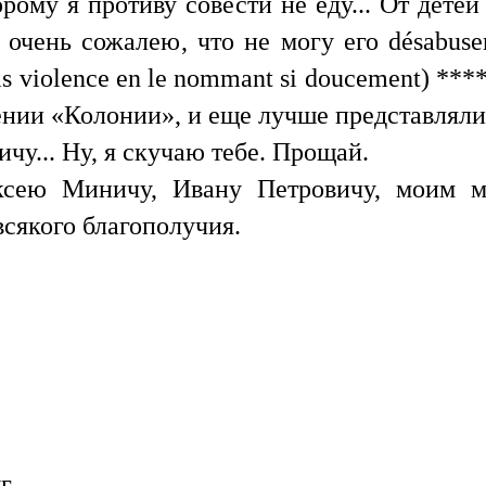
рому я противу совести не еду... От дете
Я очень сожалею, что не могу его désabuse
ais violence en le nommant si doucement) *
ении «Колонии», и еще лучше представляли
у... Ну, я скучаю тебе. Прощай.
ксею Миничу, Ивану Петровичу, моим м
сякого благополучия.
г.