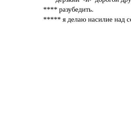
**** разубедить.
***** я делаю насилие над со