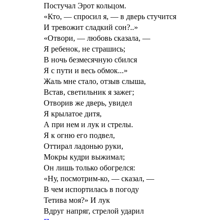
Постучал Эрот кольцом.
«Кто, — спросил я, — в дверь стучится
И тревожит сладкий сон?..»
«Отвори, — любовь сказала, —
Я ребенок, не страшись;
В ночь безмесячную сбился
Я с пути и весь обмок...»
Жаль мне стало, отзыв слыша,
Встав, светильник я зажег;
Отворив же дверь, увидел
Я крылатое дитя,
А при нем и лук и стрелы.
Я к огню его подвел,
Оттирал ладонью руки,
Мокры кудри выжимал;
Он лишь только обогрелся:
«Ну, посмотрим-ко, — сказал, —
В чем испортилась в погоду
Тетива моя?» И лук
Вдруг напряг, стрелой ударил