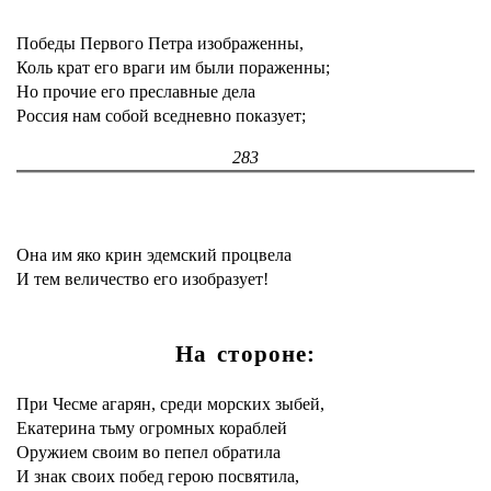
Победы Первого Петра изображенны,
Коль крат его враги им были пораженны;
Но прочие его преславные дела
Россия нам собой вседневно показует;
283
Она им яко крин эдемский процвела
И тем величество его изобразует!
На стороне:
При Чесме агарян, среди морских зыбей,
Екатерина тьму огромных кораблей
Оружием своим во пепел обратила
И знак своих побед герою посвятила,