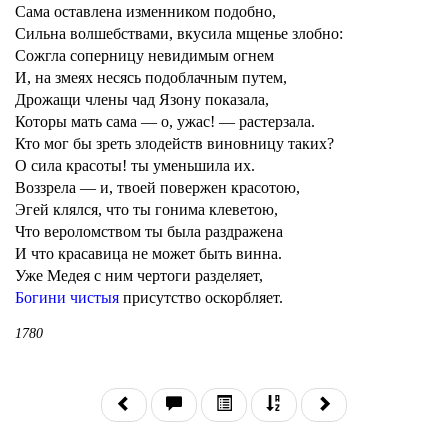
Сама оставлена изменником подобно,
Сильна волшебствами, вкусила мщенье злобно:
Сожгла соперницу невидимым огнем
И, на змеях несясь подоблачным путем,
Дрожащи члены чад Язону показала,
Которы мать сама — о, ужас! — растерзала.
Кто мог бы зреть злодейств виновницу таких?
О сила красоты! ты уменьшила их.
Воззрела — и, твоей повержен красотою,
Эгей клялся, что ты гонима клеветою,
Что вероломством ты была раздражена
И что красавица не может быть винна.
Уже Медея с ним чертоги разделяет,
Богини чистыя
присутство оскорбляет.
1780