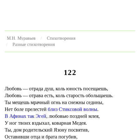
М.Н. Муравьев
Стихотворения
Разные стихотворения
122
Любовь — отрада душ, коль юность посещаешь,
Любовь — отрава есть, коль старость обольщаешь.
Ты мещешь мрачный огнь на снежны седины,
Нет боле прелестей
близ Стиксовой волны
.
В Афинах так Эгей
, любовью поздней млея,
У ног твоих вздыхал, коварная Медея.
Ты, дом родительский Язону посвятив,
Оставивши отца и брата погубив,