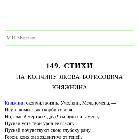
М.Н. Муравьев
149. СТИХИ
НА КОНЧИНУ ЯКОВА БОРИСОВИЧА
КНЯЖНИНА
Княжнин
окончил жизнь. Умолкни, Мельпомена, —
Неутешимые так скорби говорят.
Но, слава! мертвых друг! ты буди ей замена;
Пускай уста твои урон ее гласят.
Пускай почувствуют свою глубоку рану
Герои, коих он воздвигнул от теней,