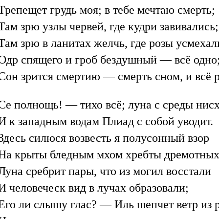
Трепещет грудь моя; в тебе мечтаю смерть;
Там зрю узлы червей, где кудри завивались;
Там зрю в ланитах желчь, где розы усмехал
Одр спящего и гроб бездушный — всё одно
Сон зрится смертию — смерть сном, и всё р
Се полнощь! — тихо всё; луна с среды нис
И к западным водам Плиад с собой уводит.
Здесь силюся возвесть я полусонный взор
На крыты бледным мхом хребты дремотных 
Луна сребрит пары, что из могил восстали
И человеческ вид в лучах образовали;
Его ли слышу глас? — Иль шепчет ветр из