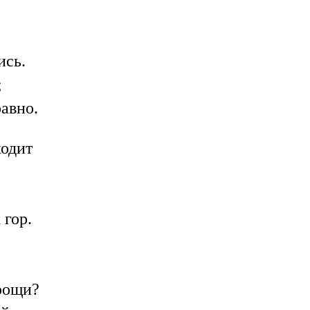
ись.
;
авно.
ходит
гор.
 рощи?