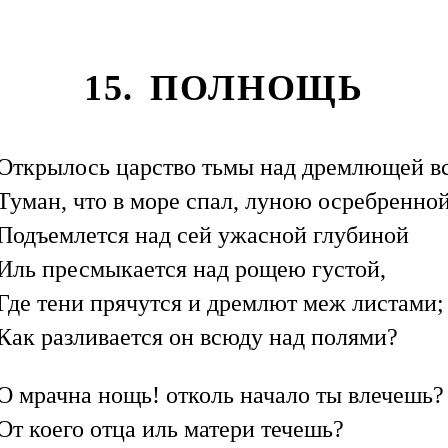
15. ПОЛНОЩЬ
Открылось царство тьмы над дремлющей в
Туман, что в море спал, луною осребренно
Подъемлется над сей ужасной глубиной
Иль пресмыкается над рощею густой,
Где тени прячутся и дремлют меж листами;
Как разливается он всюду над полями?
О мрачна нощь! отколь начало ты влечешь?
От коего отца иль матери течешь?