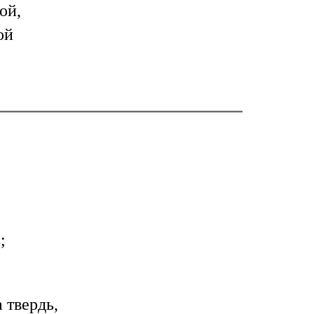
ой,
ой
;
 твердь,