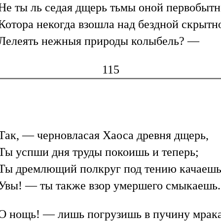
Не ты ль седая дщерь тьмы оной первобытн
Котора некогда взошла над бездной скрытн
Лелеять нежныя природы колыбель? —
115
Так, — черновласая Хаоса древня дщерь,
Ты успши дня труды покоишь и теперь;
Ты дремлющий полкруг под тению качаешь
Увы! — ты также взор умершего смыкаешь.
О нощь! — лишь погрузишь в пучину мрака