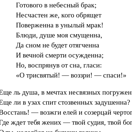
Готового в небесный брак;
Несчастен же, кого обрящет
Поверженна в унылый мрак!
Блюди, душе моя смущенна,
Да сном не будет отягченна
И вечной смерти осужденна;
Но, воспрянув от сна, гласи:
«О трисвятый! — воззри! — спаси!»
Еще ль душа, в мечтах несвязных погружен
Еще ли в узах спит стозвенных задушенна?
Восстань! — возжги елей и созерцай чертог
Где ждет тебя жених — твой судия, твой бо