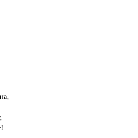
на,
,
г!