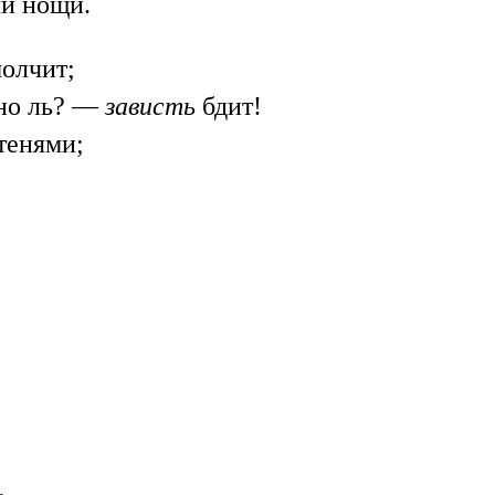
ый нощи.
молчит;
но ль? —
зависть
бдит!
тенями;