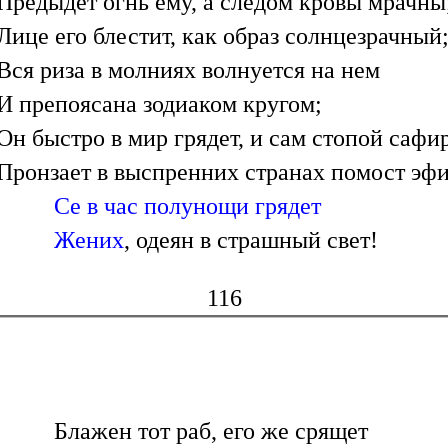
Предыдет огнь ему, а следом кровы мрачны
Лице его блестит, как образ солнцезрачный
Вся риза в молниях волнуется на нем
И препоясана зодиаком кругом;
Он быстро в мир грядет, и сам стопой сафи
Пронзает в выспренних странах помост эф
Се в час полунощи грядет
Жених
, одеян в страшный свет!
116
Блажен тот раб, его же срящет