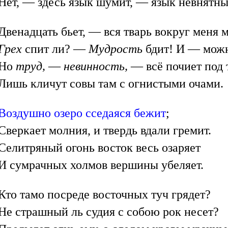
Нет, — здесь язык шумит, — язык невнятн
Двенадцать бьет, — вся тварь вокруг меня 
Грех
спит ли? —
Мудрость
бдит! И — мож
Но
труд,
—
невинность,
— всё почиет под 
Лишь кличут совы там с огнистыми очами.
Воздушно озеро сседаяся бежит
;
Сверкает молния, и твердь вдали гремит.
Селитряный огонь восток весь озаряет
И сумрачных холмов вершины убеляет.
Кто тамо посреде восточных туч грядет?
Не страшный ль судия с собою рок несет?