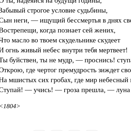
О ты, надеяйся на будущи годины,
Забывый строгое условие судьбины,
Сын неги, — ищущий бессмертья в днях св
Вострепещи, когда познает сей жених,
Что масло во твоем скудельнике скудеет
И огнь живый небес внутри тебя мертвеет!
Ты буйствен, ты не мудр, — проснись! ступ
Открою, где чертог премудрость зиждет сво
На мшистых сих гробах, где мир небесный 
Ступай! — учись! — гроза прешла, — луна
<1804>