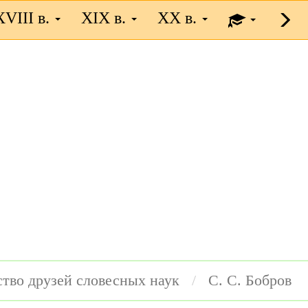
XVIII в.
XIX в.
XX в.
тво друзей словесных наук
С. С. Бобров