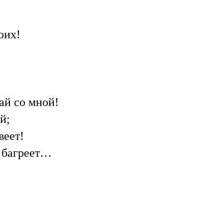
оих!
ай со мной!
й;
веет!
 багреет…