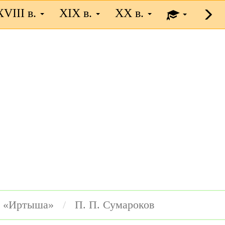
XVIII в.
XIX в.
XX в.
 «Иртыша»
П. П. Сумароков