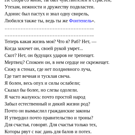
Утехам, нежности и дружеству подвластен.
Адонис был пастух и знал одну свирель,
Любился также ты, ведь ты же
Фонтенель
».
………………………………………………..
………………………………………………..
Теперь какая жизнь моя? Что я? Раб? Нет, —
Когда захочет он, своей рукой умрет...
Скот? Нет, он будущих ударов не трепещет.
Мертвец? Спокоен он, в нем сердце не скрежещет.
Сижу в стенах, где нет полдневного луча,
Где тает вечная и тусклая свеча.
Я болен, весь опух и силы ослабели;
Сказал бы более, но слезы одолели.
Я часто жалуюсь: почто простой народ
Забыл естественный и дикий жизни род?
Почто он вымыслил гражданские законы
И утвердил почто правительство и троны?
Для счастья, говорят. Для счастья только тех,
Которы рвут с нас дань для балов и потех.