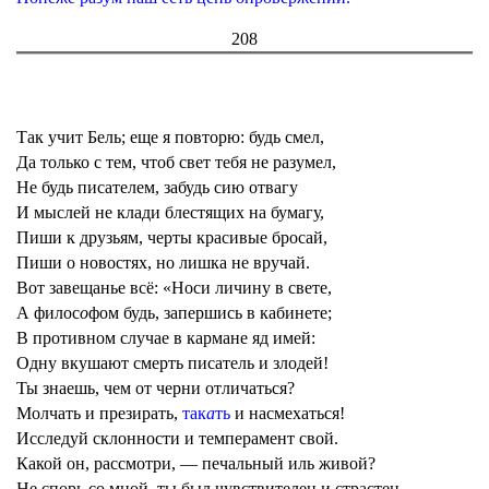
208
Так учит Бель; еще я повторю: будь смел,
Да только с тем, чтоб свет тебя не разумел,
Не будь писателем, забудь сию отвагу
И мыслей не клади блестящих на бумагу,
Пиши к друзьям, черты красивые бросай,
Пиши о новостях, но лишка не вручай.
Вот завещанье всё: «Носи личину в свете,
А филос
о
фом будь, запершись в кабинете;
В противном случае в кармане яд имей:
Одну вкушают смерть писатель и злодей!
Ты знаешь, чем от черни отличаться?
Молчать и презирать,
так
а
ть
и насмехаться!
Исследуй склонности и темперамент свой.
Какой он, рассмотри, — печальный иль живой?
Не спорь со мной, ты был чувствителен и страстен,