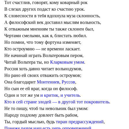
Тот счастлив, говорят, кому коварный рок
В слезах других подаст ко счастию урок.
К словесности в тебя вдохнула муза склонность,
А философский век доставил мыслям вольность,
К отважным мнениям ты также склонен был,
Чертами смелыми, как я, блистать любил.
Но помни, что тому фортуна изменяет,
Кто остроумию — не времени ласкает.
Не начинай играть Вольтеровым пером,
Читай Вольтера ты, но
Кларковым умом
.
Россия хоть давно читает вольнодумов,
Но рано ей своих отважить остроумов;
Она благодарит
Монтениев
,
Руссов
,
Но сын ее ей враг, когда он филос
о
ф.
Один и тот же ум
и критик, и учитель
.
Кто в сей стране злодей — в другой тот покровитель
.
Не то пишу, чтоб ты невольник был умом:
Народу подлому довлеет быть рабом,
Ты, гордый мыслью, будь
тиран предрассуждений
,
Понеже разум наш есть цепь опровержений.