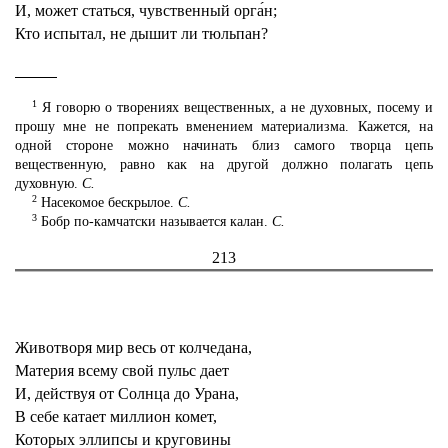
И, может статься, чувственный орга́н;
Кто испытал, не дышит ли тюльпан?
1
Я говорю о творениях вещественных, а не духовных, посему и
прошу мне не попрекать вменением материализма. Кажется, на
одной стороне можно начинать близ самого творца цепь
вещественную, равно как на другой должно полагать цепь
духовную.
С.
2
Насекомое бескрылое.
С.
3
Бобр по-камчатски называется калан.
С.
213
Животворя мир весь от колчедана,
Материя всему свой пульс дает
И, действуя от Солнца до Урана,
В себе катает миллион комет,
Которых эллипсы и круговины