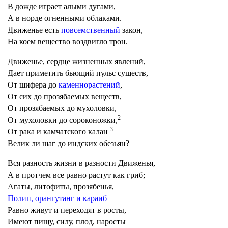
В дожде играет алыми дугами,
А в норде огненными облаками.
Движенье есть
повсемственный
закон,
На коем вещество воздвигло трон.
Движенье, сердце жизненных явлений,
Дает приметить бьющий пульс существ,
От шифера до
каменнорастений
,
От сих до прозябаемых веществ,
От прозябаемых до мухоловки,
2
От мухоловки до сороконожки,
3
От рака и камчатского калан
Велик ли шаг до индских обезьян?
Вся разность жизни в разности Движенья,
А в протчем все равно растут как гриб;
Агаты, литофиты, прозябенья,
Полип, орангутанг и караиб
Равно живут и переходят в росты,
Имеют пищу, силу, плод, наросты