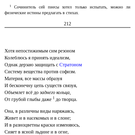
1
Сочинитель сей пиесы хотел только испытать, можно ли
физические истины предлагать в стихах.
212
Хотя непостижимым сим резоном
Колеблюсь я принять идеализм,
Однак дерзаю защищать с
Стратоном
Систему вещества против софизм.
Материя, все массы образуя
И бесконечну цепь существ связуя,
Объемлет всё до
заднего кольца,
1
От грубой глыбы даже
до творца.
Она, в различны виды наряжаясь,
Живет и в насекомых и в слоне;
И в разноцветны краски изменяюсь,
Сияет в ясной льдине и в огне,