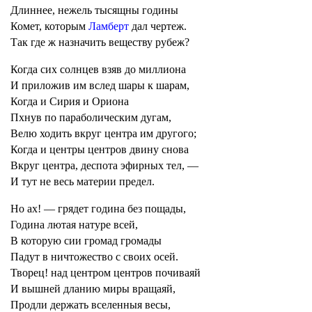
Длиннее, нежель тысящны годины
Комет, которым
Ламберт
дал чертеж.
Так где ж назначить веществу рубеж?
Когда сих солнцев взяв до миллиона
И приложив им вслед шары к шарам,
Когда и Сирия и Ориона
Пхнув по параболическим дугам,
Велю ходить вкруг центра им другого;
Когда и центры центров двину снова
Вкруг центра, деспота эфирных тел, —
И тут не весь материи предел.
Но ах! — грядет година без пощады,
Година лютая натуре всей,
В которую сии громад громады
Падут в ничтожество с своих осей.
Творец! над центром центров почиваяй
И вышней дланию миры вращаяй,
Продли держать вселенныя весы,