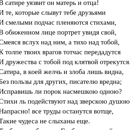
В сатире уязвит он матерь и отца!
И те, которые слывут тебе друзьями
И смелыми подчас пленяются стихами,
В обиженном лице портрет увидя свой,
Смеяся вслух над ним, а тихо над тобой,
К толпе твоих врагов тотчас передадутся
И дружества с тобой под клятвой отрекутся
Сатира, в коей желчь и злоба лишь видна,
Без пользы для других, писателю вредна;
Исправишь ли порок насмешкою одною?
Стихи ль подействуют над зверскою душою
Напрасно! все труды останутся вотще,
Такие чудеса не слыханы еще.