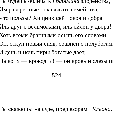
Ты будешь обличать
Грабилина
злодейства,
Им разоренные показывать семейства, —
Что пользы? Хищник сей покоя и добра
Иль друг с вельможами, иль си́лен у двора!
Хоть всеми бранными осыпь его словами,
Он, откуп новый сняв, сравнен с полубогам
И день и ночь пиры богатые дает,
На коих — крокодил! — он кровь и слезы п
524
Ты скажешь: на суде, пред взорами
Клеона,