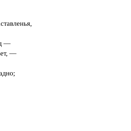
ставленья,
ед —
ет, —
адно;