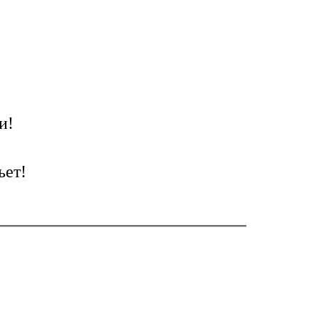
и!
ьет!