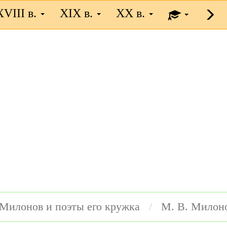
XVIII в.
XIX в.
XX в.
 Милонов и поэты его кружка
М. В. Милон