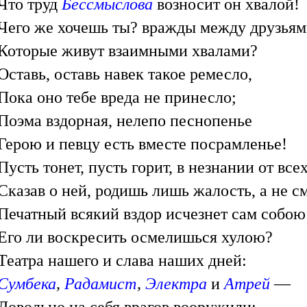
Что труд
Бессмыслова
возносит он хвалой!
Чего же хочешь ты? вражды между друзьям
Которые живут взаимными хвалами?
Оставь, оставь навек такое ремесло,
Пока оно тебе вреда не принесло;
Поэма вздорная, нелепо песнопенье
Герою и певцу есть вместе посрамленье!
Пусть тонет, пусть горит, в незнании от все
Сказав о ней, родишь лишь жалость, а не с
Печатный всякий вздор исчезнет сам собою
Его ли воскресить осмелишься хулою?
Театра нашего и слава наших дней:
Сумбека
,
Радамист
,
Электра
и
Атрей
—