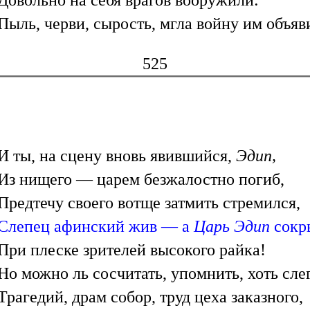
Довольно на себя врагов вооружили:
Пыль, черви, сырость, мгла войну им объяв
525
И ты, на сцену вновь явившийся,
Эдип,
Из нищего — царем безжалостно погиб,
Предтечу своего вотще затмить стремился,
Слепец афинский жив — а
Царь Эдип
сокр
При плеске зрителей высокого райка!
Но можно ль сосчитать, упомнить, хоть сле
Трагедий, драм собор, труд цеха заказного,