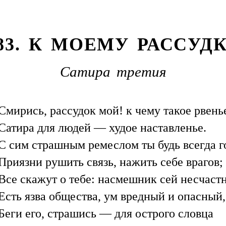
83. К МОЕМУ РАССУД
Сатира третия
Смирись, рассудок мой! к чему такое рвень
Сатира для людей — худое наставленье.
С сим страшным ремеслом ты будь всегда г
Приязни рушить связь, нажить себе врагов;
Все скажут о тебе: насмешник сей несчаст
Есть язва общества, ум вредный и опасный,
Беги его, страшись — для острого словца