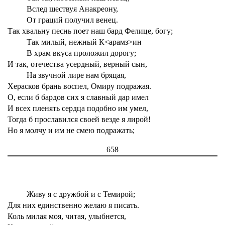
Вслед шествуя Анакреону,
От граций получил венец.
Так хвальну песнь поет наш бард Фелице, богу;
Так милый, нежный К<арамз>ин
В храм вкуса проложил дорогу;
И так, отечества усердный, верный сын,
На звучной лире нам бряцая,
Херасков брань воспел, Омиру подражая.
О, если б бардов сих я славный дар имел
И всех пленять сердца подобно им умел,
Тогда б прославился своей везде я лирой!
Но я молчу и им не смею подражать;
658
Живу я с дружбой и с Темирой;
Для них единственно желаю я писать.
Коль милая моя, читая, улыбнется,