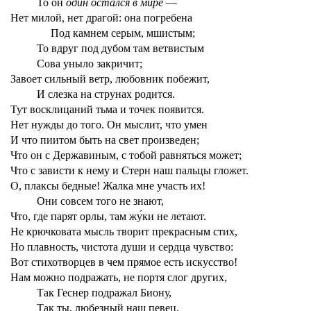
То он
один остался в мире
—
Нет милой, нет драгой: она погребена
Под камнем серым, мшистым;
То вдруг под дубом там ветвистым
Сова уныло закричит;
Завоет сильный ветр, любовник побежит,
И слезка на струнах родится.
Тут восклицаний тьма и точек появится.
Нет нужды до того. Он мыслит, что умен
И что пиитом быть на свет произведен;
Что он с Державиным, с тобой равняться может;
Что с зависти к нему и Стерн наш пальцы гложет.
О, плаксы бедные! Жалка мне участь их!
Они совсем того не знают,
Что, где парят орлы, там жу́ки не летают.
Не крючковата мысль творит прекрасным стих,
Но плавность, чистота души и сердца чувство:
Вот стихотворцев в чем прямое есть искусство!
Нам можно подражать, не портя слог других,
Так Геснер подражал Биону,
Так ты, любезный наш певец,