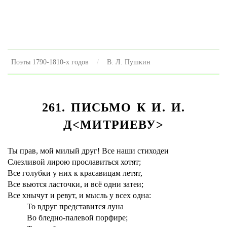
Поэты 1790-1810-х годов
В. Л. Пушкин
261. ПИСЬМО К И. И.
Д<МИТРИЕВУ>
Ты прав, мой милый друг! Все наши стиходеи
Слезливой лирою прославиться хотят;
Все голубки у них к красавицам летят,
Все вьются ласточки, и всё одни затеи;
Все хнычут и ревут, и мысль у всех одна:
То вдруг представится луна
Во бледно-палевой порфире;