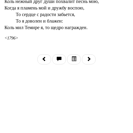
Коль нежный друг души похвалит песнь мою,
Когда я пламень мой и дружбу воспою,
То сердце с радости забьется,
То я доволен и блажен:
Коль мил Темире я, то щедро награжден.
<1796>