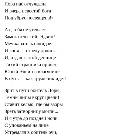
Лора нас отчуждена
И вчера невестой бога
Под убрус посвящена!»
Ах, тебя не утешает
Замок отческий, Эдвин!..
Меч-каратель покидает
И коня — стрелу долин...
И, отдав златой деннице
Тихий странника привет,
Юный Эдвин в власянице
В путь — как труженик идет!
Зрит в пути обитель Лоры,
Темны липы вкруг цвели!
Ставит келью, где бы взоры
Зреть затворницу могли...
И с утра до поздней ночи
С упованьем на лице
Устремлял в обитель очи,