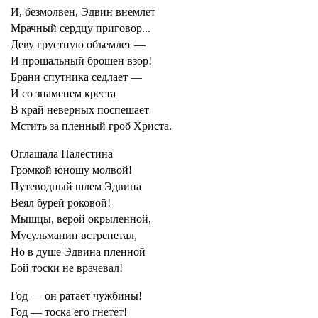
И, безмолвен, Эдвин внемлет
Мрачный сердцу приговор...
Деву грустную объемлет —
И прощальный брошен взор!
Брани спутника седлает —
И со знаменем креста
В край неверных поспешает
Мстить за пленный гроб Христа.
Оглашала Палестина
Громкой юношу молвой!
Путеводный шлем Эдвина
Веял бурей роковой!
Мышцы, верой окрыленной,
Мусульманин встрепетал,
Но в душе Эдвина пленной
Бой тоски не врачевал!
Год — он ратает чужбины!
Год — тоска его гнетет!