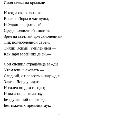
Сидя кельи на крыльце.
И когда окно звенело
В келье Лоры в час луны,
И Эдвин осиротелый
Средь полночной тишины
Зрел на светлый дол склоненный
Лик возлюбленной своей,
Тихий, ясный, умиленный —
Как заря весенних дней,—
Сон спешил страдальца вежды
Утомленны оковать —
Сладкий, с прелестью надежды:
Завтра Лору увидать!
И сидел он дни и годы;
И окна он слышал звук —
Без душевной непогоды,
Без тяжелых прежних мук.