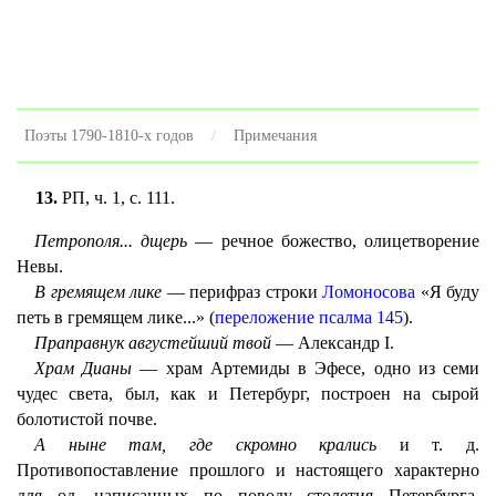
Поэты 1790-1810-х годов
Примечания
13.
РП, ч. 1, с. 111.
Петрополя... дщерь
— речное божество, олицетворение
Невы.
В гремящем лике
— перифраз строки
Ломоносова
«Я буду
петь в гремящем лике...» (
переложение псалма 145
).
Праправнук августейший твой
— Александр I.
Храм Дианы
— храм Артемиды в Эфесе, одно из семи
чудес света, был, как и Петербург, построен на сырой
болотистой почве.
А ныне там, где скромно крались
и т. д.
Противопоставление прошлого и настоящего характерно
для од, написанных по поводу столетия Петербурга.