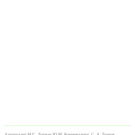
Альтшуллер М.Г., Лотман Ю.М. Комментарии: С. А. Тучков.