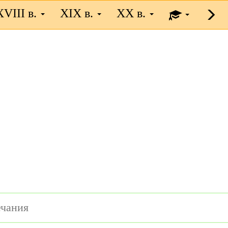
XVIII в.
XIX в.
XX в.
чания