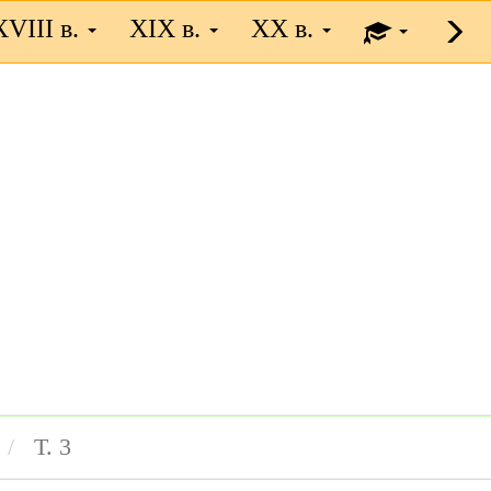
XVIII в.
XIX в.
XX в.
Т. 3