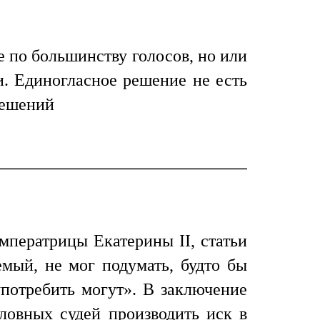
 по большинству голосов, но или
и. Единогласное решение не есть
решений
мператрицы Екатерины II, статьи
емый, не мог подумать, будто бы
употребить могут». В заключение
оловных судей производить иск в