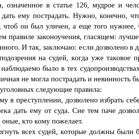
 означенное в статье 126, мудрое и чел
дать ему пострадать. Нужно, конечно, ч
 чтоб он был уличен, а еще того нужнее,
ем правиле законоучения, гласящем: лучше
инного. И так, заключаю: если дозволено в 
подозрения на судей, когда уже таковое 
 наблюдаемо было в тех судопроизводствах
личная не могла пострадать и невинность б
л уголовных следующие правила:
у в преступлении, дозволено избрать себе 
века дать ему от суда. Сие тем паче дозв
 оные, кто кому пожелает.
ргнуть всех судей, которые должны были бы