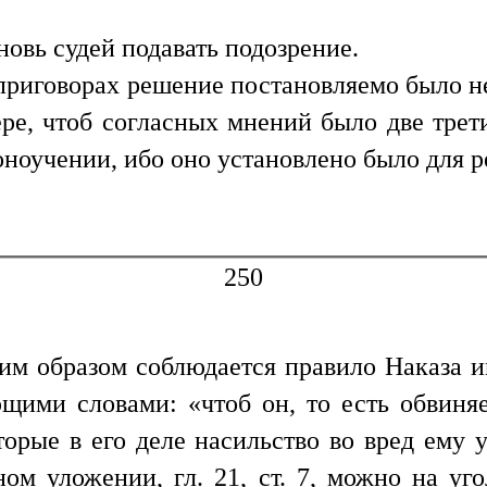
новь судей подавать подозрение.
 приговорах решение постановляемо было не
ере, чтоб согласных мнений было две трет
оноучении, ибо оно установлено было для 
250
им образом соблюдается правило Наказа и
ющими словами: «чтоб он, то есть обвиня
торые в его деле насильство во вред ему 
ном уложении, гл. 21, ст. 7, можно на уг