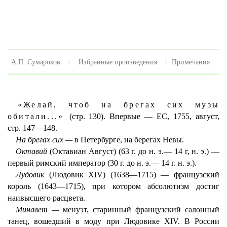
А.П. Сумароков
Избранные произведения
Примечания
«Желай, чтоб на брегах сих музы
обитали...»
(стр. 130). Впервые — ЕС, 1755, август,
стр. 147—148.
На брегах сих —
в Петербурге, на берегах Невы.
Октавий
(Октавиан Август) (63 г. до н. э.— 14 г, н. э.) —
первый римский император (30 г. до н. э.— 14 г. н. э.).
Лудовик
(Людовик XIV) (1638—1715) — французский
король (1643—1715), при котором абсолютизм достиг
наивысшего расцвета.
Минавет —
менуэт, старинный французский салонный
танец, вошедший в моду при Людовике XIV. В России