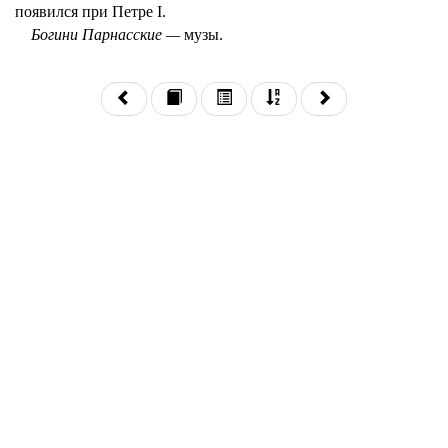
появился при Петре I.
Богини Парнасские —
музы.