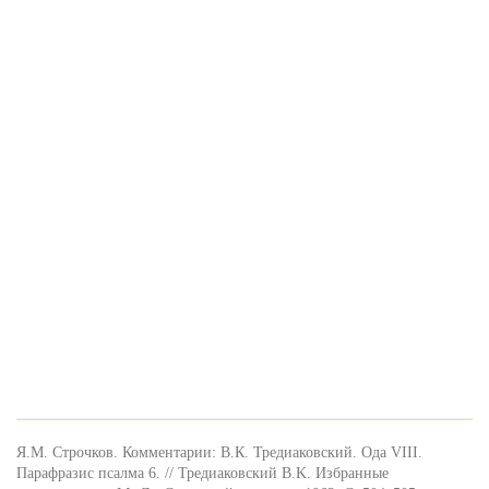
Я.М. Строчков. Комментарии: В.К. Тредиаковский. Ода VIII.
Парафразис псалма 6. // Тредиаковский B.K. Избранные