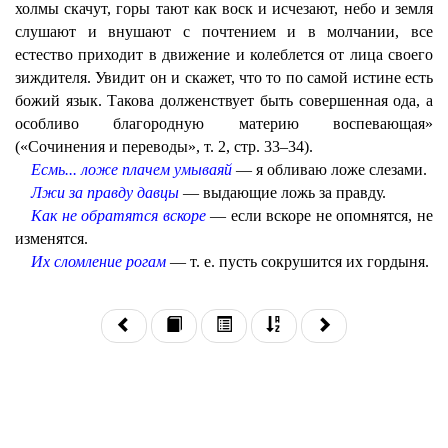
холмы скачут, горы тают как воск и исчезают, небо и земля
слушают и внушают с почтением и в молчании, все
естество приходит в движение и колеблется от лица своего
зиждителя. Увидит он и скажет, что то по самой истине есть
божий язык. Такова долженствует быть совершенная ода, а
особливо благородную материю воспевающая»
(«Сочинения и переводы», т. 2, стр. 33–34).
Есмь... ложе плачем умываяй
— я обливаю ложе слезами.
Лжи за правду давцы
— выдающие ложь за правду.
Как не обратятся вскоре
— если вскоре не опомнятся, не
изменятся.
Их сломление рогам
— т. е. пусть сокрушится их гордыня.