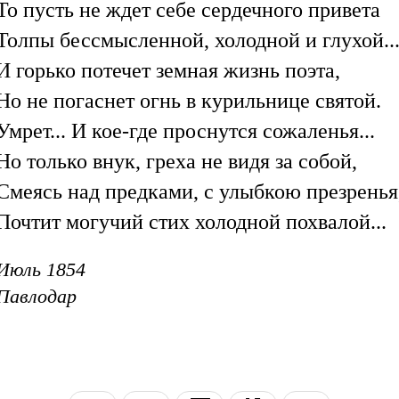
То пусть не ждет себе сердечного привета
Толпы бессмысленной, холодной и глухой..
И горько потечет земная жизнь поэта,
Но не погаснет огнь в курильнице святой.
Умрет... И кое-где проснутся сожаленья...
Но только внук, греха не видя за собой,
Смеясь над предками, с улыбкою презренья
Почтит могучий стих холодной похвалой...
Июль 1854
Павлодар