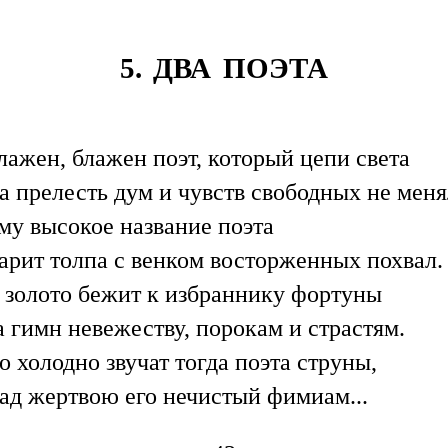
5. ДВА ПОЭТА
лажен, блажен поэт, который цепи света
а прелесть дум и чувств свободных не меня
му высокое название поэта
арит толпа с венком восторженных похвал.
 золото бежит к избраннику фортуны
а гимн невежеству, порокам и страстям.
о холодно звучат тогда поэта струны,
ад жертвою его нечистый фимиам...