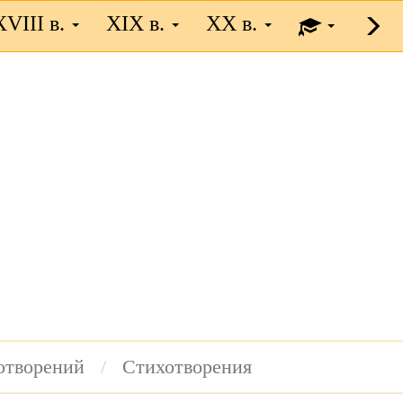
XVIII в.
XIX в.
XX в.
хотворений
Стихотворения