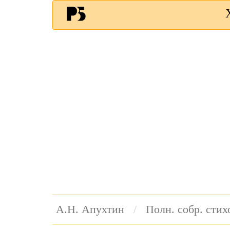
А.Н. Апухтин
Полн. собр. сти