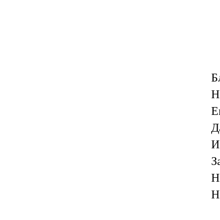
Б
Н
Е
Д
И
З
Н
Н