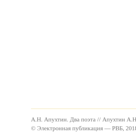
А.Н. Апухтин. Два поэта // Апухтин А.Н
© Электронная публикация — РВБ, 2018-2