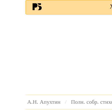
А.Н. Апухтин
Полн. собр. сти