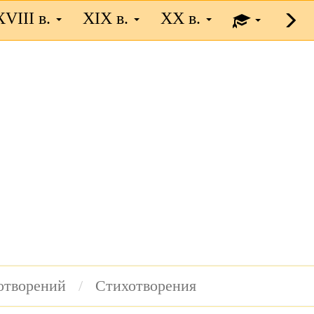
XVIII в.
XIX в.
XX в.
хотворений
Стихотворения