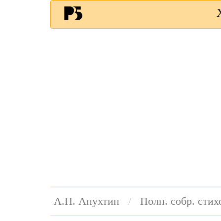
А.Н. Апухтин
Полн. собр. сти