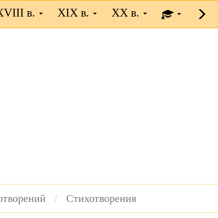
XVIII в.
XIX в.
XX в.
хотворений
Стихотворения