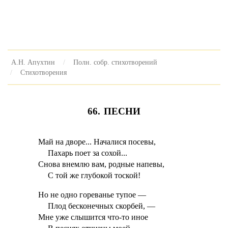
А.Н. Апухтин
Полн. собр. стихотворений
Стихотворения
66. ПЕСНИ
Май на дворе... Началися посевы,
Пахарь поет за сохой...
Снова внемлю вам, родные напевы,
С той же глубокой тоской!
Но не одно гореванье тупое —
Плод бесконечных скорбей, —
Мне уже слышится что-то иное