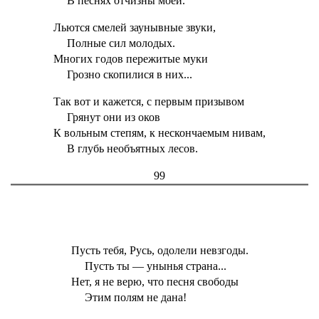
В песнях отчизны моей.
Льются смелей заунывные звуки,
Полные сил молодых.
Многих годов пережитые муки
Грозно скопилися в них...
Так вот и кажется, с первым призывом
Грянут они из оков
К вольным степям, к нескончаемым нивам,
В глубь необъятных лесов.
99
Пусть тебя, Русь, одолели невзгоды.
Пусть ты — унынья страна...
Нет, я не верю, что песня свободы
Этим полям не дана!