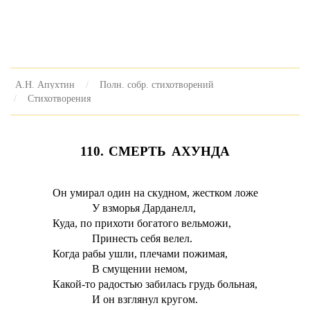
А.Н. Апухтин
Полн. собр. стихотворений
Стихотворения
110. СМЕРТЬ АХУНДА
Он умирал один на скудном, жестком ложе
У взморья Дарданелл,
Куда, по прихоти богатого вельможи,
Принесть себя велел.
Когда рабы ушли, плечами пожимая,
В смущении немом,
Какой-то радостью забилась грудь больная,
И он взглянул кругом.