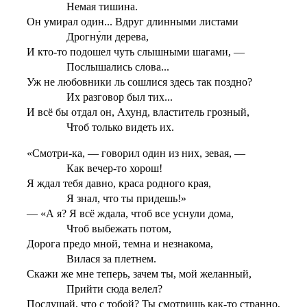
Немая тишина.
Он умирал один... Вдруг длинными листами
Дрогну́ли дерева,
И кто-то подошел чуть слышными шагами, —
Послышались слова...
Уж не любовники ль сошлися здесь так поздно?
Их разговор был тих...
И всё бы отдал он, Ахунд, властитель грозный,
Чтоб только видеть их.
«Смотри-ка, — говорил один из них, зевая, —
Как вечер-то хорош!
Я ждал тебя давно, краса родного края,
Я знал, что ты придешь!»
— «А я? Я всё ждала, чтоб все уснули дома,
Чтоб выбежать потом,
Дорога предо мной, темна и незнакома,
Вилася за плетнем.
Скажи же мне теперь, зачем ты, мой желанный,
Прийти сюда велел?
Послушай, что с тобой? Ты смотришь как-то странно,