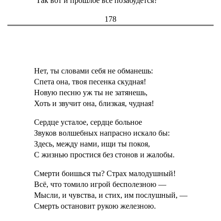
Так вот и прошлое всё позабудется?
178
Нет, ты словами себя не обманешь:
Спета она, твоя песенка скудная!
Новую песню уж ты не затянешь,
Хоть и звучит она, близкая, чудная!
Сердце усталое, сердце больное
Звуков волшебных напрасно искало бы:
Здесь, между нами, ищи ты покоя,
С жизнью простися без стонов и жалобы.
Смерти боишься ты? Страх малодушный!
Всё, что томило игрой бесполезною —
Мысли, и чувства, и стих, им послушный, —
Смерть остановит рукою железною.