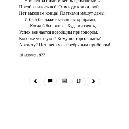
А вслед за ними и венок громадный...
Преобразилось всё. Отвсюду крики, вой...
Нет вызовам конца! Платками машут дамы,
И был бы даже вызван автор драмы,
Когда б был жив... Куда ни глянь,
Успех венчается всеобщим приговором.
Кого же чествуют? Кому восторгов дань?
Артисту? Нет: венку с серебряным прибором!
18 марта 1877