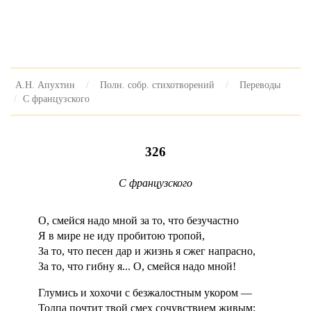
А.Н. Апухтин
Полн. собр. стихотворений
Переводы
С французского
326
С французского
О, смейся надо мной за то, что безучастно
Я в мире не иду пробитою тропой,
За то, что песен дар и жизнь я сжег напрасно,
За то, что гибну я... О, смейся надо мной!
Глумись и хохочи с безжалостным укором —
Толпа почтит твой смех сочувствием живым;