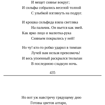
И мещет сиянье вокруг;
И сильфы собрались веселой толпой
С улыбкой взглянуть на подруг.
И крошка сильфида взяла светляка
На пальчик. Он вьется как змей.
Как ярко лицо и малютка-рука
Сияньем покрылись у ней!
Но чу! кто-то робко ударил в тимпан
Лучей вам нельзя превозмочь!
И весь упоенный раскрылся тюльпан
В последнюю сладкую ночь.
435
Но вот уж навстречу грядущему дню
Готовы цветов алтари,