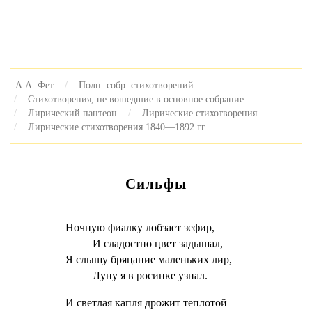
А.А. Фет
Полн. собр. стихотворений
Стихотворения, не вошедшие в основное собрание
Лирический пантеон
Лирические стихотворения
Лирические стихотворения 1840—1892 гг.
Сильфы
Ночную фиалку лобзает зефир,
И сладостно цвет задышал,
Я слышу бряцание маленьких лир,
Луну я в росинке узнал.
И светлая капля дрожит теплотой