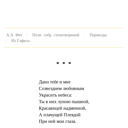
А.А. Фет
Полн. собр. стихотворений
Переводы
Из Гафиза
* * *
Дано тебе и мне
Созвездием любовным
Украсить небеса:
Ты в них луною пышной,
Красавицей надменной,
А плачущей Плеядой
При ней мои глаза.