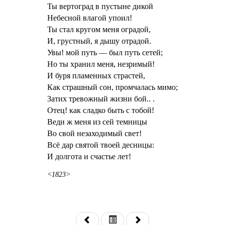
Ты вертоград в пустыне дикой
Небесной влагой упоил!
Ты стал кругом меня оградой,
И, грустный, я дышу отрадой.
Увы! мой путь — был путь сетей;
Но ты хранил меня, незримый!
И буря пламенных страстей,
Как страшный сон, промчалась мимо;
Затих тревожный жизни бой.. .
Отец! как сладко быть с тобой!
Веди ж меня из сей темницы
Во свой незаходимый свет!
Всё дар святой твоей десницы:
И долгота и счастье лет!
<1823>