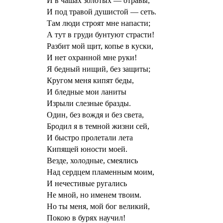
И в чашах золотых — отравы,
И под травой душистой — сеть.
Там люди строят мне напасти;
А тут в груди бунтуют страсти!
Разбит мой щит, копье в куски,
И нет охранной мне руки!
Я бедный нищий, без защиты;
Кругом меня кипят беды,
И бледные мои ланиты
Изрыли слезные бразды.
Один, без вождя и без света,
Бродил я в темной жизни сей,
И быстро пролетали лета
Кипящей юности моей.
Везде, холодные, смеялись
Над сердцем пламенным моим,
И нечестивые ругались
Не мной, но именем твоим.
Но ты меня, мой бог великий,
Покою в бурях научил!