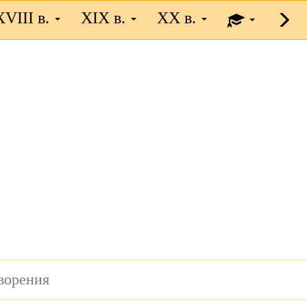
XVIII в.
XIX в.
XX в.
ворения