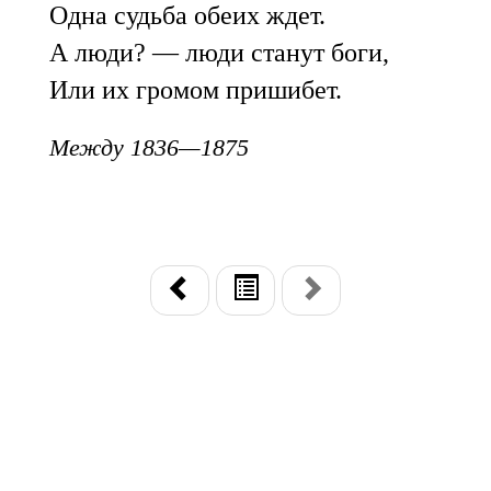
Одна судьба обеих ждет.
А люди? — люди станут боги,
Или их громом пришибет.
Между 1836—1875