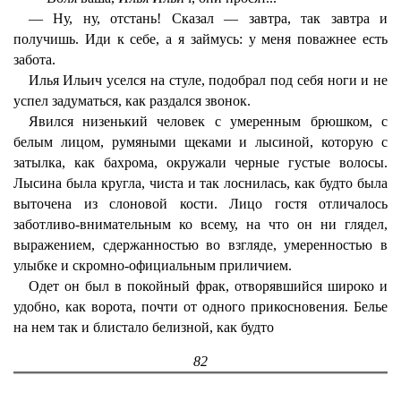
— Ну, ну, отстань! Сказал — завтра, так завтра и
получишь. Иди к себе, а я займусь: у меня поважнее есть
забота.
Илья Ильич уселся на стуле, подобрал под себя ноги и не
успел задуматься, как раздался звонок.
Явился низенький человек с умеренным брюшком, с
белым лицом, румяными щеками и лысиной, которую с
затылка, как бахрома, окружали черные густые волосы.
Лысина была кругла, чиста и так лоснилась, как будто была
выточена из слоновой кости. Лицо гостя отличалось
заботливо-внимательным ко всему, на что он ни глядел,
выражением, сдержанностью во взгляде, умеренностью в
улыбке и скромно-официальным приличием.
Одет он был в покойный фрак, отворявшийся широко и
удобно, как ворота, почти от одного прикосновения. Белье
на нем так и блистало белизной, как будто
82