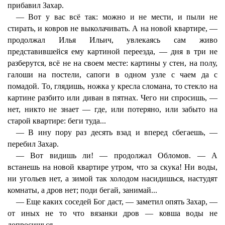
прибавил Захар.
— Вот у вас всё так: можно и не мести, и пыли не
стирать, и ковров не выколачивать. А на новой квартире, —
продолжал Илья Ильич, увлекаясь сам живо
представившейся ему картиной переезда, — дня в три не
разберутся, всё не на своем месте: картины у стен, на полу,
галоши на постели, сапоги в одном узле с чаем да с
помадой. То, глядишь, ножка у кресла сломана, то стекло на
картине разбито или диван в пятнах. Чего ни спросишь, —
нет, никто не знает — где, или потеряно, или забыто на
старой квартире: беги туда...
— В ину пору раз десять взад и вперед сбегаешь, —
перебил Захар.
— Вот видишь ли! — продолжал Обломов. — А
встанешь на новой квартире утром, что за скука! Ни воды,
ни угольев нет, а зимой так холодом насидишься, настудят
комнаты, а дров нет; поди бегай, занимай...
— Еще каких соседей Бог даст, — заметил опять Захар, —
от иных не то что вязанки дров — ковша воды не
допросишься.