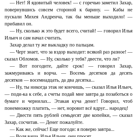
— Нет! Я ядовитый человек! — с горечью заметил Захар,
повернувшись совсем стороной к барину. — Кабы не
пускали Михея Андреича, так бы меньше выходило! —
прибавил он.
— Ну, сколько ж это будет всего, считай! — говорил Илья
Ильич и сам начал считать.
Захар делал ту же выкладку по пальцам.
— Черт знает, что за вздор выходит: всякий раз разное! —
сказал Обломов. — Ну, сколько у тебя? двести, что ли?
— Вот погодите, дайте срок! — говорил Захар,
зажмуриваясь и ворча. — Восемь десятков да десять
десятков — восемнадцать, да два десятка...
— Ну, ты никогда этак не кончишь, — сказал Илья Ильич,
— поди-ка к себе, а счеты подай мне завтра да позаботься о
бумаге и чернилах... Этакая куча денег! Говорил, чтоб
понемножку платить, — нет, норовит всё вдруг... народец!
— Двести пять рублей семьдесят две копейки, — сказал
Захар, сосчитав. — Денег пожалуйте.
— Как же, сейчас! Еще погоди: я поверю завтра...
— Воля ваша, Илья Ильич, они просят...