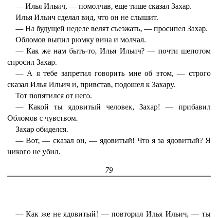
— Илья Ильич, — помолчав, еще тише сказал Захар.
Илья Ильич сделал вид, что он не слышит.
— На будущей неделе велят съезжать, — просипел Захар.
Обломов выпил рюмку вина и молчал.
— Как же нам быть-то, Илья Ильич? — почти шепотом
спросил Захар.
— А я тебе запретил говорить мне об этом, — строго
сказал Илья Ильич и, привстав, подошел к Захару.
Тот попятился от него.
— Какой ты ядовитый человек, Захар! — прибавил
Обломов с чувством.
Захар обиделся.
— Вот, — сказал он, — ядовитый! Что я за ядовитый? Я
никого не убил.
79
— Как же не ядовитый! — повторил Илья Ильич, — ты