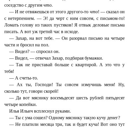
соседство с другим
что
.
— И не отвяжешься от этого другого-то
что
! — сказал он
с нетерпением. — Э! да черт с ним совсем, с письмом-то!
Ломать голову из таких пустяков! Я отвык деловые письма
писать. А вот уж третий час в исходе.
— Захар, на вот тебе. — Он разорвал письмо на четыре
части и бросил на пол.
— Видел? — спросил он.
— Видел, — отвечал Захар, подбирая бумажки.
— Так не приставай больше с квартирой. А это что у
тебя!
— А счеты-то.
— Ах ты, Господи! Ты совсем измучишь меня! Ну,
сколько тут, говори скорей!
— Да вот мяснику восемьдесят шесть рублей пятьдесят
четыре копейки.
Илья Ильич всплеснул руками.
— Ты с ума сошел? Одному мяснику такую кучу денег?
— Не платили месяца три, так и будет куча! Вот оно тут