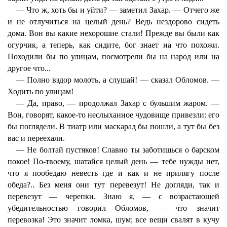
— Что ж, хоть бы и уйти? — заметил Захар. — Отчего же
и не отлучиться на целый день? Ведь нездорово сидеть
дома. Вон вы какие нехорошие стали! Прежде вы были как
огурчик, а теперь, как сидите, бог знает на что похожи.
Походили бы по улицам, посмотрели бы на народ или на
другое что...
— Полно вздор молоть, а слушай! — сказал Обломов. —
Ходить по улицам!
— Да, право, — продолжал Захар с бульшим жаром. —
Вон, говорят, какое-то неслыханное чудовище привезли: его
бы поглядели. В тиатр или маскарад бы пошли, а тут бы без
вас и переехали.
— Не болтай пустяков! Славно ты заботишься о барском
покое! По-твоему, шатайся целый день — тебе нужды нет,
что я пообедаю невесть где и как и не прилягу после
обеда?.. Без меня они тут перевезут! Не догляди, так и
перевезут — черепки. Знаю я, — с возрастающей
убедительностью говорил Обломов, — что значит
перевозка! Это значит ломка, шум; все вещи свалят в кучу