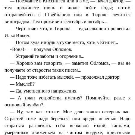
— Поезжайте в Киссинген или в Эмс, — начал доктор, —
там проживете июнь и июль; пейте воды; потом
отправляйтесь в Швейцарию или в Тироль: лечиться
виноградом. Там проживете сентябрь и октябрь...
— Черт знает что, в Тироль! — едва слышно прошептал
Илья Ильич.
— Потом куда-нибудь в сухое место, хоть в Египет...
«Вона!» — подумал Обломов.
— Устраняйте заботы и огорчения...
— Хорошо вам говорить, — заметил Обломов, — вы не
получаете от старосты таких писем...
— Надо тоже избегать мыслей, — продолжал доктор.
— Мыслей?
— Да, умственного напряжения.
— А план устройства имения? Помилуйте, разве я
осиновый чурбан?..
— Ну, там как хотите. Мое дело только остеречь вас.
Страстей тоже надо беречься: они вредят леченью. Надо
стараться развлекать себя верховой ездой, танцами,
умеренным движеньем на чистом воздухе, приятными