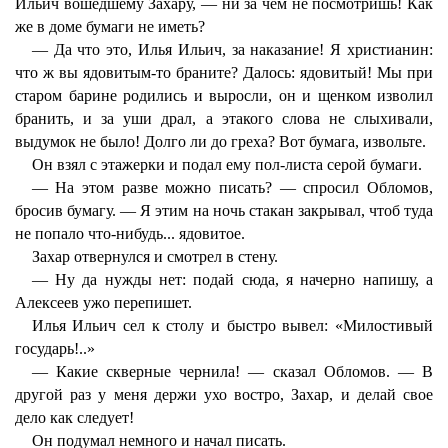
Ильич вошедшему Захару, — ни за чем не посмотришь! Как
же в доме бумаги не иметь?
— Да что это, Илья Ильич, за наказание! Я христианин:
что ж вы ядовитым-то браните? Далось: ядовитый! Мы при
старом барине родились и выросли, он и щенком изволил
бранить, и за уши драл, а этакого слова не слыхивали,
выдумок не было! Долго ли до греха? Вот бумага, извольте.
Он взял с этажерки и подал ему пол-листа серой бумаги.
— На этом разве можно писать? — спросил Обломов,
бросив бумагу. — Я этим на ночь стакан закрывал, чтоб туда
не попало что-нибудь... ядовитое.
Захар отвернулся и смотрел в стену.
— Ну да нужды нет: подай сюда, я начерно напишу, а
Алексеев ужо перепишет.
Илья Ильич сел к столу и быстро вывел: «Милостивый
государь!..»
— Какие скверные чернила! — сказал Обломов. — В
другой раз у меня держи ухо востро, Захар, и делай свое
дело как следует!
Он подумал немного и начал писать.