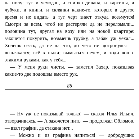
на полу: тут и чемодан, и спинка дивана, и картины, и
чубуки, и книги, и склянки какие-то, которых в другое
время и не видать, а тут черт знает откуда возьмутся!
Смотри за всем, чтоб не растеряли да не переломали...
половина тут, другая на возу или на новой квартире:
захочется покурить, возьмешь трубку, а табак уж уехал...
Хочешь сесть, да не на что; до чего ни дотронулся —
выпачкался; всё в пыли; вымыться нечем, и ходи вон с
этакими руками, как у тебя...
— У меня руки чисты, — заметил Захар, показывая
какие-то две подошвы вместо рук.
86
— Ну уж не показывай только! — сказал Илья Ильич,
отворачиваясь. — А захочется пить, — продолжал Обломов,
— взял графин, да стакана нет...
— Можно и из графина напиться! — добродушно