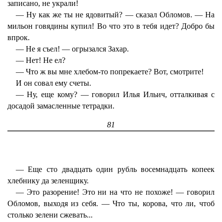
записано, не украли!
— Ну как же ты не ядовитый? — сказал Обломов. — На
мильон говядины купил! Во что это в тебя идет? Добро бы
впрок.
— Не я съел! — огрызался Захар.
— Нет! Не ел?
— Что ж вы мне хлебом-то попрекаете? Вот, смотрите!
И он совал ему счеты.
— Ну, еще кому? — говорил Илья Ильич, отталкивая с
досадой замасленные тетрадки.
81
— Еще сто двадцать один рубль восемнадцать копеек
хлебнику да зеленщику.
— Это разорение! Это ни на что не похоже! — говорил
Обломов, выходя из себя. — Что ты, корова, что ли, чтоб
столько зелени сжевать...