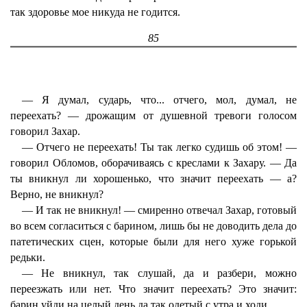
так здоровье мое никуда не годится.
85
— Я думал, сударь, что... отчего, мол, думал, не
переехать? — дрожащим от душевной тревоги голосом
говорил Захар.
— Отчего не переехать! Ты так легко судишь об этом! —
говорил Обломов, оборачиваясь с креслами к Захару. — Да
ты вникнул ли хорошенько, что значит переехать — а?
Верно, не вникнул?
— И так не вникнул! — смиренно отвечал Захар, готовый
во всем согласиться с барином, лишь бы не доводить дела до
патетических сцен, которые были для него хуже горькой
редьки.
— Не вникнул, так слушай, да и разбери, можно
переезжать или нет. Что значит переехать? Это значит:
барин уйди на целый день да так одетый с утра и ходи...