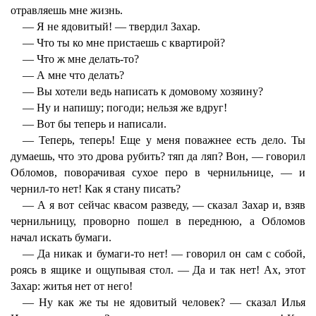
отравляешь мне жизнь.
— Я не ядовитый! — твердил Захар.
— Что ты ко мне пристаешь с квартирой?
— Что ж мне делать-то?
— А мне что делать?
— Вы хотели ведь написать к домовому хозяину?
— Ну и напишу; погоди; нельзя же вдруг!
— Вот бы теперь и написали.
— Теперь, теперь! Еще у меня поважнее есть дело. Ты
думаешь, что это дрова рубить? тяп да ляп? Вон, — говорил
Обломов, поворачивая сухое перо в чернильнице, — и
чернил-то нет! Как я стану писать?
— А я вот сейчас квасом разведу, — сказал Захар и, взяв
чернильницу, проворно пошел в переднюю, а Обломов
начал искать бумаги.
— Да никак и бумаги-то нет! — говорил он сам с собой,
роясь в ящике и ощупывая стол. — Да и так нет! Ах, этот
Захар: житья нет от него!
— Ну как же ты не ядовитый человек? — сказал Илья