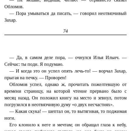
Обломов.
— Пора умываться да писать, — говорил неотвязчивый
Захар.
74
— Да, в самом деле пора, — очнулся Илья Ильич. —
Сейчас: ты поди. Я подумаю.
— И когда это он успел опять лечь-то! — ворчал Захар,
прыгая на печку. — Проворен!
Обломов успел, однако ж, прочитать пожелтевшую от
времени страницу, на которой чтение прервано было с
месяц назад. Он положил книгу на место и зевнул, потом
погрузился в неотвязчивую думу «о двух несчастиях».
— Какая скука! — шептал он, то вытягивая, то поджимая
ноги.
Его клонило к неге и мечтам; он обращал глаза к небу,