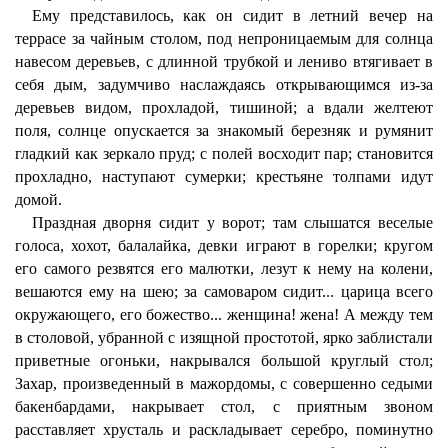
Ему представилось, как он сидит в летний вечер на
террасе за чайным столом, под непроницаемым для солнца
навесом деревьев, с длинной трубкой и лениво втягивает в
себя дым, задумчиво наслаждаясь открывающимся из-за
деревьев видом, прохладой, тишиной; а вдали желтеют
поля, солнце опускается за знакомый березняк и румянит
гладкий как зеркало пруд; с полей восходит пар; становится
прохладно, наступают сумерки; крестьяне толпами идут
домой.
Праздная дворня сидит у ворот; там слышатся веселые
голоса, хохот, балалайка, девки играют в горелки; кругом
его самого резвятся его малютки, лезут к нему на колени,
вешаются ему на шею; за самоваром сидит... царица всего
окружающего, его божество... женщина! жена! А между тем
в столовой, убранной с изящной простотой, ярко заблистали
приветные огоньки, накрывался большой круглый стол;
Захар, произведенный в мажордомы, с совершенно седыми
бакенбардами, накрывает стол, с приятным звоном
расставляет хрусталь и раскладывает серебро, поминутно