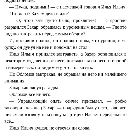
поднять нечем.
— Ну-ка, подними! — с насмешкой говорил Илья Ильич.
— Что ж ты? За чем дело стало?
— О, чтоб вам пусто было, проклятые! — с яростью
разразился Захар, обращаясь к уроненным вещам. — Где это
видано завтракать перед самым обедом?
И, поставив поднос, он поднял с пола, что уронил; взяв
булку, он дунул на нее и положил на стол.
Илья Ильич принялся завтракать, а Захар остановился в
некотором отдалении от него, поглядывая на него стороной
и намереваясь, по-видимому, что-то сказать.
Но Обломов завтракал, не обращая на него ни малейшего
внимания.
Захар кашлянул раза два.
Обломов всё ничего.
— Управляющий опять сейчас присылал, — робко
заговорил наконец Захар, — подрядчик был у него, говорит:
нельзя ли взглянуть на нашу квартиру? Насчет переделки-то
всё...
Илья Ильич кушал, не отвечая ни слова.