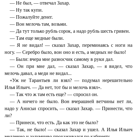
— Не был, — отвечал Захар.
— Ну так купи.
— Пожалуйте денег.
— Вон мелочь там, возьми.
— Да тут только рубль сорок, а надо рубль шесть гривен.
— Там еще медные были.
— Я не видал! — сказал Захар, переминаясь с ноги на
ногу. — Серебро было, вон оно и есть, а медных не было!
— Были: вчера мне разносчик самому в руки дал.
— Он при мне дал, — сказал Захар, — я видел, что
мелочь давал, а меди не видал...
«Уж не Тарантьев ли взял? — подумал нерешительно
Илья Ильич. — Да нет, тот бы и мелочь взял».
— Так что ж там есть еще? — спросил он.
— А ничего не было. Вон вчерашней ветчины нет ли,
надо у Анисьи спросить, — сказал Захар. — Принести, что
ли?
— Принеси, что есть. Да как это не было?
— Так, не было! — сказал Захар и ушел. А Илья Ильич
медленно и задумчиво прохаживался по кабинету.