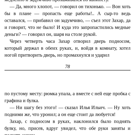
— Да, много хлопот, — говорил он тихонько. — Вон хоть
бы в плане — пропасть еще работы!.. А сыр-то ведь
оставался, — прибавил он задумчиво, — съел этот Захар, да
и говорит, что не было! И куда это запропастились медные
деньги? — говорил он, шаря на столе рукой.
Через четверть часа Захар отворил дверь подносом,
который держал в обеих руках, и, войдя в комнату, хотел
ногой притворить дверь, но промахнулся и ударил
78
по пустому месту: рюмка упала, а вместе с ней еще пробка с
графина и булка.
— Ни шагу без этого! — сказал Илья Ильич. — Ну хоть
подними же, что уронил; а он еще стоит да любуется!
Захар, с подносом в руках, наклонился было поднять
булку, но, присев, вдруг увидел, что обе руки заняты и