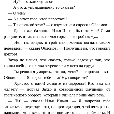
— Ну? — откликнулся он.
— А что ж управляющему-то сказать?
— О чем?
— А насчет того, чтоб переехать?
— Ты опять об этом? — с изумлением спросил Обломов.
— Да как же, батюшка, Илья Ильич, быть-то мне? Сами
рассудите: и так жизнь-то моя горька, я в гроб гляжу...
— Нет, ты, видно, в гроб меня хочешь вогнать своим
переездом, — сказал Обломов. — Послушай-ка, что говорит
доктор!
Захар не нашел, что сказать, только вздохнул так, что
концы шейного платка затрепетали у него на груди.
— Ты решился уморить, что ли, меня? — спросил опять
Обломов. — Я надоел тебе — а? Ну, говори же?
— Христос с вами! Живите на здоровье! Кто вам зла
желает? — ворчал Захар в совершенном смущении от
трагического оборота, который начинала принимать речь.
— Ты! — сказал Илья Ильич. — Я запретил тебе
заикаться о переезде, а ты, не проходит дня, чтоб пять раз не
напомнил мне: ведь это расстроивает меня — пойми ты. И