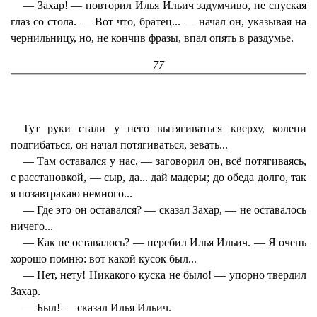
— Захар! — повторил Илья Ильич задумчиво, не спуская
глаз со стола. — Вот что, братец... — начал он, указывая на
чернильницу, но, не кончив фразы, впал опять в раздумье.
77
Тут руки стали у него вытягиваться кверху, колени
подгибаться, он начал потягиваться, зевать...
— Там оставался у нас, — заговорил он, всё потягиваясь,
с расстановкой, — сыр, да... дай мадеры; до обеда долго, так
я позавтракаю немного...
— Где это он оставался? — сказал Захар, — не оставалось
ничего...
— Как не оставалось? — перебил Илья Ильич. — Я очень
хорошо помню: вот какой кусок был...
— Нет, нету! Никакого куска не было! — упорно твердил
Захар.
— Был! — сказал Илья Ильич.