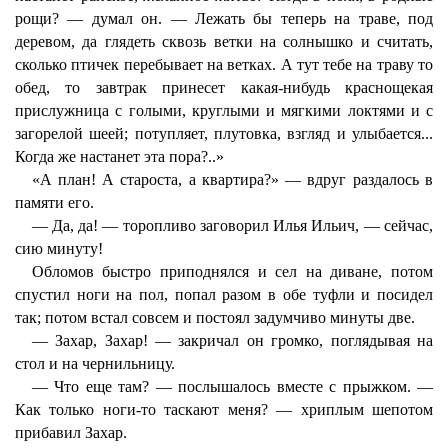
рощи? — думал он. — Лежать бы теперь на траве, под
деревом, да глядеть сквозь ветки на солнышко и считать,
сколько птичек перебывает на ветках. А тут тебе на траву то
обед, то завтрак принесет какая-нибудь краснощекая
прислужница с голыми, круглыми и мягкими локтями и с
загорелой шеей; потупляет, плутовка, взгляд и улыбается...
Когда же настанет эта пора?..»
«А план! А староста, а квартира?» — вдруг раздалось в
памяти его.
— Да, да! — торопливо заговорил Илья Ильич, — сейчас,
сию минуту!
Обломов быстро приподнялся и сел на диване, потом
спустил ноги на пол, попал разом в обе туфли и посидел
так; потом встал совсем и постоял задумчиво минуты две.
— Захар, Захар! — закричал он громко, поглядывая на
стол и на чернильницу.
— Что еще там? — послышалось вместе с прыжком. —
Как только ноги-то таскают меня? — хриплым шепотом
прибавил Захар.