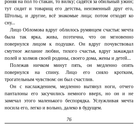
роняя на пол то стакан, то вилку; садятся за обильный ужин;
тут сидит и товарищ его детства, неизменный друг его,
Штольц, и другие, всё знакомые лица; потом отходят ко
сну...
Лицо Обломова вдруг облилось румянцем счастья: мечта
была так ярка, жива, поэтична, что он мгновенно
повернулся лицом к подушке. Он вдруг почувствовал
смутное желание любви, тихого счастья, вдруг зажаждал
полей и холмов своей родины, своего дома, жены и детей...
Полежав ничком минут пять, он медленно опять
повернулся на спину. Лицо его сияло кротким,
трогательным чувством: он был счастлив.
Он с наслаждением, медленно вытянул ноги, отчего
панталоны его засучились немного вверх, но он и не
замечал этого маленького беспорядка. Услужливая мечта
носила его, легко и вольно, далеко в будущем.
76