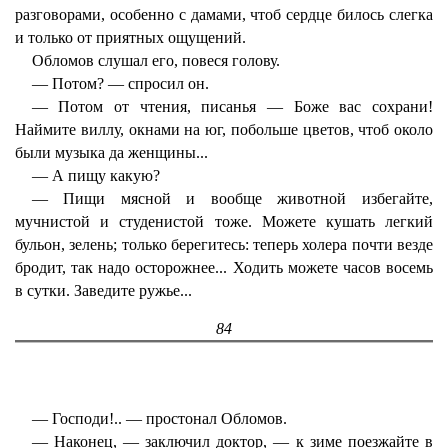
разговорами, особенно с дамами, чтоб сердце билось слегка
и только от приятных ощущений.
Обломов слушал его, повеся голову.
— Потом? — спросил он.
— Потом от чтения, писанья — Боже вас сохрани!
Наймите виллу, окнами на юг, побольше цветов, чтоб около
были музыка да женщины...
— А пищу какую?
— Пищи мясной и вообще животной избегайте,
мучнистой и студенистой тоже. Можете кушать легкий
бульон, зелень; только берегитесь: теперь холера почти везде
бродит, так надо осторожнее... Ходить можете часов восемь
в сутки. Заведите ружье...
84
— Господи!.. — простонал Обломов.
— Наконец, — заключил доктор, — к зиме поезжайте в