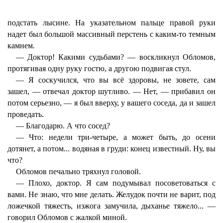
подстать лысине. На указательном пальце правой руки
надет был большой массивный перстень с каким-то темным
камнем.
— Доктор! Какими судьбами? — воскликнул Обломов,
протягивая одну руку гостю, а другою подвигая стул.
— Я соскучился, что вы всё здоровы, не зовете, сам
зашел, — отвечал доктор шутливо. — Нет, — прибавил он
потом серьезно, — я был вверху, у вашего соседа, да и зашел
проведать.
— Благодарю. А что сосед?
— Что: недели три-четыре, а может быть, до осени
дотянет, а потом... водяная в груди: конец известный. Ну, вы
что?
Обломов печально тряхнул головой.
— Плохо, доктор. Я сам подумывал посоветоваться с
вами. Не знаю, что мне делать. Желудок почти не варит, под
ложечкой тяжесть, изжога замучила, дыханье тяжело... —
говорил Обломов с жалкой миной.