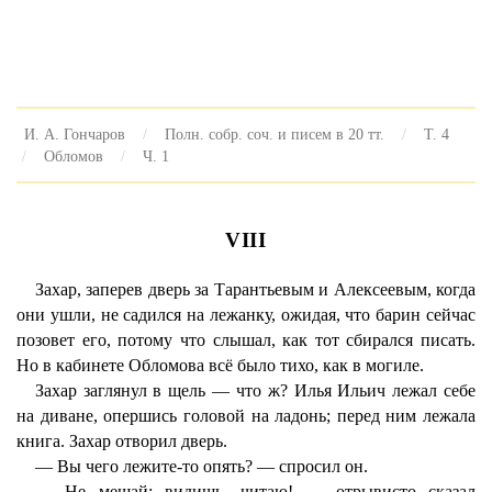
И. А. Гончаров
Полн. собр. соч. и писем в 20 тт.
Т. 4
Обломов
Ч. 1
VIII
Захар, заперев дверь за Тарантьевым и Алексеевым, когда
они ушли, не садился на лежанку, ожидая, что барин сейчас
позовет его, потому что слышал, как тот сбирался писать.
Но в кабинете Обломова всё было тихо, как в могиле.
Захар заглянул в щель — что ж? Илья Ильич лежал себе
на диване, опершись головой на ладонь; перед ним лежала
книга. Захар отворил дверь.
— Вы чего лежите-то опять? — спросил он.
— Не мешай; видишь, читаю! — отрывисто сказал