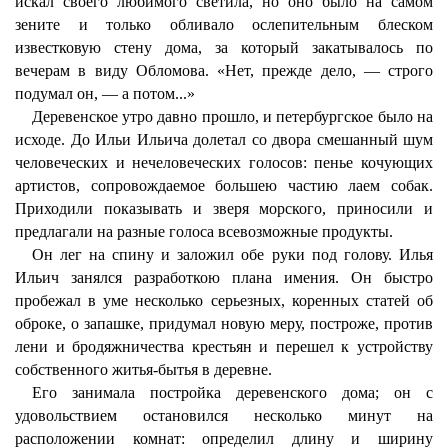
искал своего любимого светила, но оно было на самом
зените и только обливало ослепительным блеском
известковую стену дома, за который закатывалось по
вечерам в виду Обломова. «Нет, прежде дело, — строго
подумал он, — а потом...»
Деревенское утро давно прошло, и петербургское было на
исходе. До Ильи Ильича долетал со двора смешанный шум
человеческих и нечеловеческих голосов: пенье кочующих
артистов, сопровождаемое большею частию лаем собак.
Приходили показывать и зверя морского, приносили и
предлагали на разные голоса всевозможные продукты.
Он лег на спину и заложил обе руки под голову. Илья
Ильич занялся разработкою плана имения. Он быстро
пробежал в уме несколько серьезных, коренных статей об
оброке, о запашке, придумал новую меру, построже, против
лени и бродяжничества крестьян и перешел к устройству
собственного житья-бытья в деревне.
Его занимала постройка деревенского дома; он с
удовольствием остановился несколько минут на
расположении комнат: определил длину и ширину