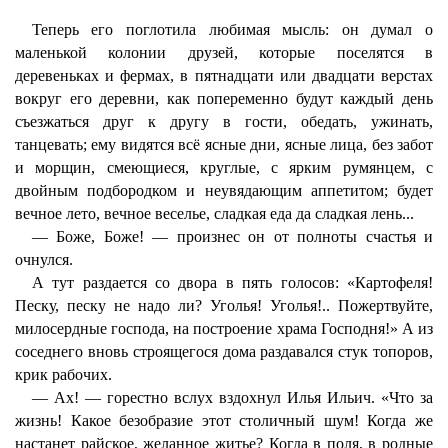
Теперь его поглотила любимая мысль: он думал о
маленькой колонии друзей, которые поселятся в
деревеньках и фермах, в пятнадцати или двадцати верстах
вокруг его деревни, как попеременно будут каждый день
съезжаться друг к другу в гости, обедать, ужинать,
танцевать; ему видятся всё ясные дни, ясные лица, без забот
и морщин, смеющиеся, круглые, с ярким румянцем, с
двойным подбородком и неувядающим аппетитом; будет
вечное лето, вечное веселье, сладкая еда да сладкая лень...
— Боже, Боже! — произнес он от полноты счастья и
очнулся.
А тут раздается со двора в пять голосов: «Картофеля!
Песку, песку не надо ли? Уголья! Уголья!.. Пожертвуйте,
милосердные господа, на построение храма Господня!» А из
соседнего вновь строящегося дома раздавался стук топоров,
крик рабочих.
— Ах! — горестно вслух вздохнул Илья Ильич. «Что за
жизнь! Какое безобразие этот столичный шум! Когда же
настанет райское, желанное житье? Когда в поля, в родные