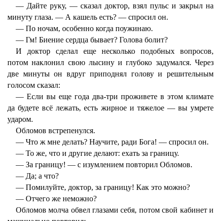
— Дайте руку, — сказал доктор, взял пульс и закрыл на
минуту глаза. — А кашель есть? — спросил он.
— По ночам, особенно когда поужинаю.
— Гм! Биение сердца бывает? Голова болит?
И доктор сделал еще несколько подобных вопросов,
потом наклонил свою лысину и глубоко задумался. Через
две минуты он вдруг приподнял голову и решительным
голосом сказал:
— Если вы еще года два-три проживете в этом климате
да будете всё лежать, есть жирное и тяжелое — вы умрете
ударом.
Обломов встрепенулся.
— Что ж мне делать? Научите, ради Бога! — спросил он.
— То же, что и другие делают: ехать за границу.
— За границу! — с изумлением повторил Обломов.
— Да; а что?
— Помилуйте, доктор, за границу! Как это можно?
— Отчего же неможно?
Обломов молча обвел глазами себя, потом свой кабинет и