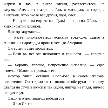
Париж и там, в вихре жизни, развлекайтесь, не
задумывайтесь: из театра на бал, в маскарад, за город с
визитами, чтоб около вас друзья, шум, смех...
— Не нужно ли еще чего-нибудь? — спросил Обломов с
худо скрытой досадой.
Доктор задумался...
— Разве попользоваться морским воздухом: сядьте в
Англии на пароход да прокатитесь до Америки...
Он встал и стал прощаться.
— Если вы всё это исполните в точности... — говорил
он...
— Хорошо, хорошо, непременно исполню, — едко
отвечал Обломов, провожая его.
Доктор ушел, оставив Обломова в самом жалком
положении. Он закрыл глаза, положил обе руки на голову,
сжался на стуле в комок и так сидел, никуда не глядя, ничего
не чувствуя.
Сзади его послышался робкий зов.
— Илья Ильич!