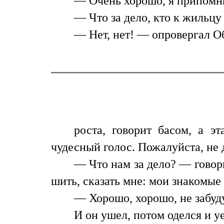
— Очень хорошо, я припомню.
— Что за дело, кто к жильцу
— Нет, нет! — опровергал О
роста, говорит басом, а э
чудесный голос. Пожалуйста, не д
— Что нам за дело? — говори
шить, сказать мне: мои знакомые
— Хорошо, хорошо, не забуду
И он ушел, потом оделся и уе