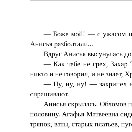
— Боже мой! — с ужасом п
Анисья разболтали...
Вдруг Анисья высунулась до
— Как тебе не грех, Захар
никто и не говорил, и не знает, Х
— Ну, ну, ну! — захрипел н
спрашивают.
Анисья скрылась. Обломов п
половину. Агафья Матвеевна сиде
тряпок, ваты, старых платьев, пу