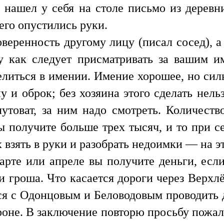
 нашел у себя на столе письмо из деревни
его опустились руки.
веренность другому лицу (писал сосед), а 
огу как следует присматривать за вашим 
елиться в имении. Имение хорошее, но сил
у и оброк; без хозяина этого сделать нель
утоват, за ним надо смотреть. Количеств
 получите больше трех тысяч, и то при себ
 взять в руки и разобрать недоимки — на эт
арте или апреле вы получите деньги, есл
 гроша. Что касается дороги через Верхлёв
ся с Одонцовым и Беловодовым проводить д
роне. В заключение повторю просьбу пожал