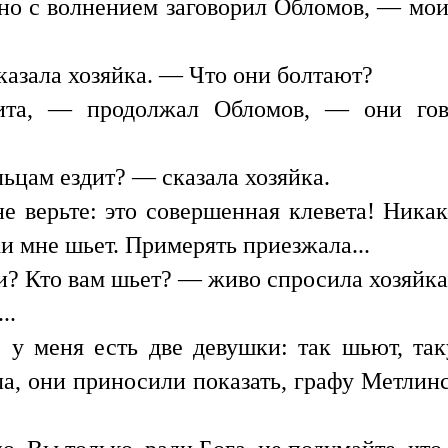
о с волнением заговорил Обломов, — мои
казала хозяйка. — Что они болтают?
та, — продолжал Обломов, — они говор
льцам ездит? — сказала хозяйка.
не верьте: это совершенная клевета! Ник
и мне шьет. Примерять приезжала...
и? Кто вам шьет? — живо спросила хозяйка
..
 у меня есть две девушки: так шьют, так
ла, они приносили показать, графу Метлинс