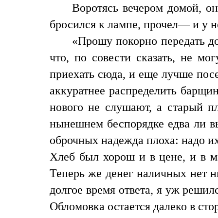
Воротясь вечером домой, он
бросился к лампе, прочел— и у н
«Прошу покорно передать до
что, по совести сказать, не м
приехать сюда, и еще лучше пос
аккуратнее распределить барщин
нового не слушают, а старый пл
нынешнем беспорядке едва ли вы
оброчных надежда плоха: надо их
Хлеб был хорош и в цене, и в м
Теперь же денег наличных нет ни
долгое время ответа, я уж решил
Обломовка остается далеко в сто