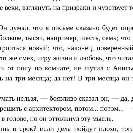
 веки, взглянуть на призраки и чувствует т
н думал, что в письме сказано будет опр
 больше, тысяч, например, шесть, семь; что
троиться новый; что, наконец, поверенн
тот же смех, игру жизни и любовь, что чита
ть от полу по комнате, не шутил с Анись
ь на три месяца; да нет! В три месяца он т
мать нельзя, — боязливо сказал он, — да, д
решить с архитектором, потом... потом... —
в голове, но он оттолкнул эту мысль.
шь в срок? если дела пойдут плохо, тог