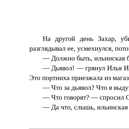
На другой день Захар, уб
разглядывал ее, усмехнулся, пот
— Должно быть, ильинская б
— Дьявол! — грянул Илья Ил
Это портниха приезжала из мага
— Что за дьявол? Что я выду
— Что говорят? — спросил 
— Да что, слышь, ильинская