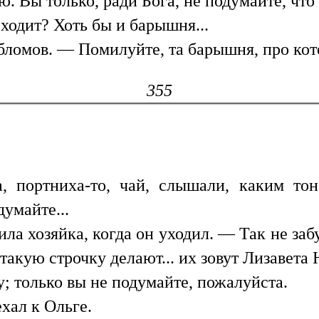
 Вы только, ради Бога, не подумайте, что 
 ходит? Хоть бы и барышня...
бломов. — Помилуйте, та барышня, про кот
355
та, портниха-то, чай, слышали, каким то
умайте...
ла хозяйка, когда он уходил. — Так не заб
 такую строчку делают... их зовут Лизавет
; только вы не подумайте, пожалуйста.
хал к Ольге.