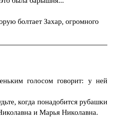
это была барышня...
орую болтает Захар, огромного
неньким голосом говорит: у ней
удьте, когда понадобится рубашки
а Николавна и Марья Николавна.