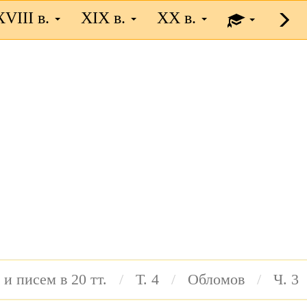
XVIII в.
XIX в.
XX в.
 и писем в 20 тт.
Т. 4
Обломов
Ч. 3