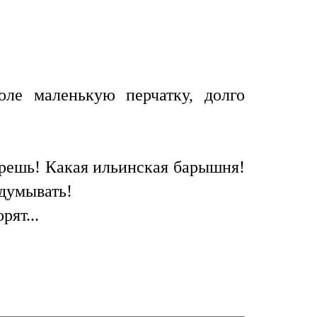
оле маленькую перчатку, долго
Врешь! Какая ильинская барышня!
думывать!
ят...