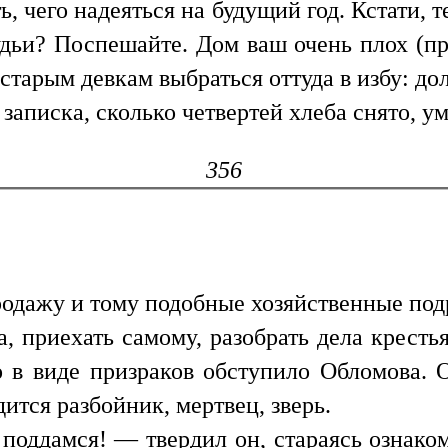
ь, чего надеяться на будущий год. Кстати, 
удьи? Поспешайте. Дом ваш очень плох (пр
старым девкам выбраться оттуда в избу: до
аписка, сколько четвертей хлеба снято, ум
356
продажу и тому подобные хозяйственные под
, приехать самому, разобрать дела крестья
в виде призраков обступило Обломова. О
дится разбойник, мертвец, зверь.
 поддамся! — твердил он, стараясь ознаком