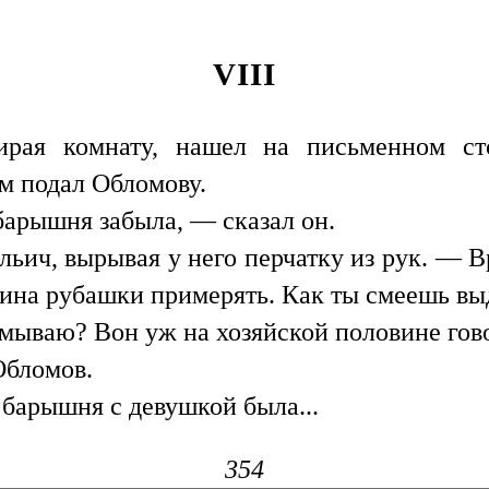
VIII
ирая комнату, нашел на письменном ст
ом подал Обломову.
арышня забыла, — сказал он.
ьич, вырывая у него перчатку из рук. — 
зина рубашки примерять. Как ты смеешь вы
мываю? Вон уж на хозяйской половине говор
Обломов.
 барышня с девушкой была...
354