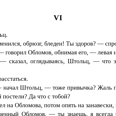
VI
ьц.
менился, обрюзг, бледен! Ты здоров? — сп
 говорил Обломов, обнимая его, — левая но
 — сказал, оглядываясь, Штольц, — что э
асстаться.
 — начал Штольц, — тоже привычка? Жаль 
 постели? Да что с тобой?
 на Обломова, потом опять на занавески, 
енный Обломов, — ты знаешь, я всегда б