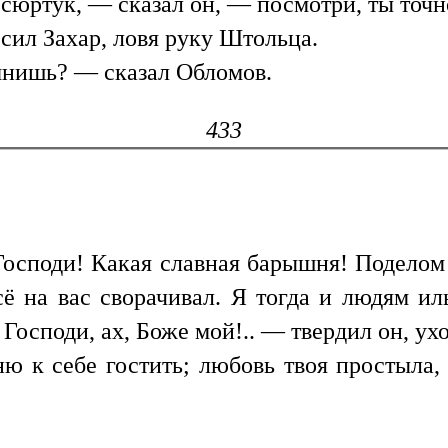
е сюртук, — сказал он, — посмотри, ты точ
ил Захар, ловя руку Штольца.
нишь? — сказал Обломов.
433
осподи! Какая славная барышня! Поделом 
всё на вас сворачивал. Я тогда и людям ил
 Господи, ах, Боже мой!.. — твердил он, у
ню к себе гостить; любовь твоя простыла, 