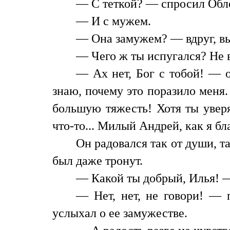
— С теткой? — спросил Обл
— И с мужем.
— Она замужем? — вдруг, вы
— Чего ж ты испугался? Не 
— Ах нет, Бог с тобой! — о
знаю, почему это поразило меня.
большую тяжесть! Хотя ты уверя
что-то... Милый Андрей, как я бл
Он радовался так от души, т
был даже тронут.
— Какой ты добрый, Илья! — 
— Нет, нет, не говори! — 
услыхал о ее замужестве.