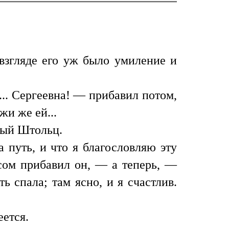
 взгляде его уж было умиление и
. Сергеевна! — прибавил потом,
жи же ей...
тый Штольц.
а путь, и что я благословляю эту
асом прибавил он, — а теперь, —
 спала; там ясно, и я счастлив.
еется.