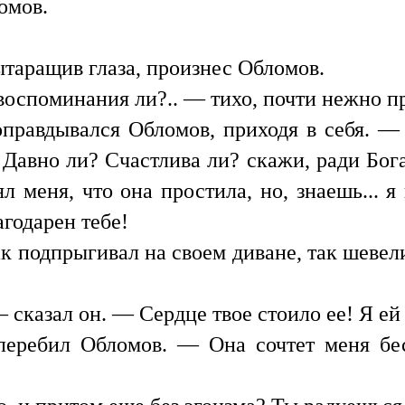
омов.
таращив глаза, произнес Обломов.
воспоминания ли?.. — тихо, почти нежно 
правдывался Обломов, приходя в себя. — 
 Давно ли? Счастлива ли? скажи, ради Бога
л меня, что она простила, но, знаешь... я
агодарен тебе!
ак подпрыгивал на своем диване, так шеве
сказал он. — Сердце твое стоило ее! Я ей
перебил Обломов. — Она сочтет меня бе