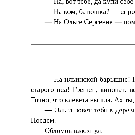
— На, вот тебе, да купи себ
— На ком, батюшка? — спрос
— На Ольге Сергевне — пом
— На ильинской барышне! Г
старого пса! Грешен, виноват: 
Точно, что клевета вышла. Ах ты,
— Ольга зовет тебя в дерев
Поедем.
Обломов вздохнул.