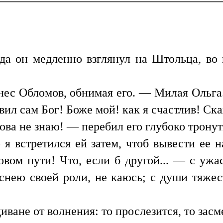
гда он медленно взглянул на Штольца, во
с Обломов, обнимая его. — Милая Ольга..
ил сам Бог! Боже мой! как я счастлив! Ска
ова не знаю! — перебил его глубоко трону
я встретился ей затем, чтоб вывести ее н
новом пути! Что, если б другой... — с уж
снею своей роли, не каюсь; с души тяжесть
иване от волнения: то прослезится, то засм