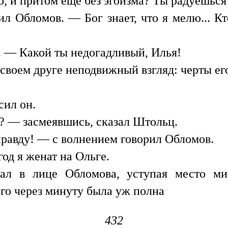
о, и притом еще без эгоизма? Ты радуешься 
л Обломов. — Бог знает, что я мелю... Кто
 — Какой ты недогадливый, Илья!
своем друге неподвижный взгляд: черты ег
сил он.
? — засмеявшись, сказал Штольц.
равду! — с волнением говорил Обломов.
год я женат на Ольге.
ал в лице Обломова, уступая место ми
его через минуту была уж полна
432