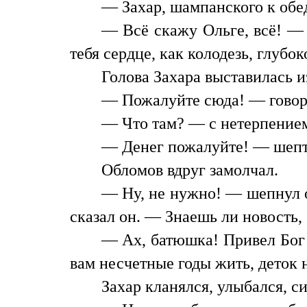
— Захар, шампанского к обед
— Всё скажу Ольге, всё! — 
тебя сердце, как колодезь, глубок
Голова Захара выставилась и
— Пожалуйте сюда! — говори
— Что там? — с нетерпением
— Денег пожалуйте! — шепт
Обломов вдруг замолчал.
— Ну, не нужно! — шепнул он
сказал он. — Знаешь ли новость
— Ах, батюшка! Привел Бог 
вам несчетные годы жить, деток н
Захар кланялся, улыбался, с