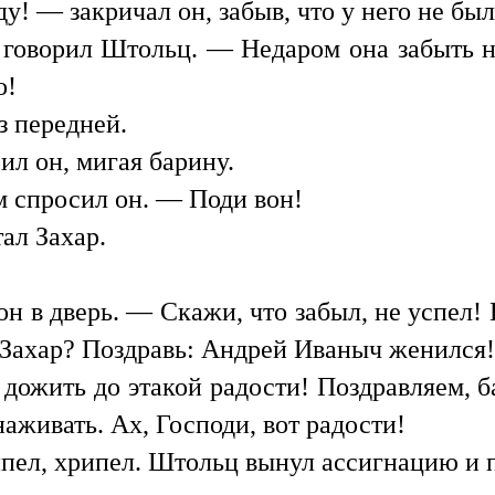
у! — закричал он, забыв, что у него не был
говорил Штольц. — Недаром она забыть не 
о!
з передней.
л он, мигая барину.
 спросил он. — Поди вон!
ал Захар.
 в дверь. — Скажи, что забыл, не успел! 
, Захар? Поздравь: Андрей Иваныч женился!
дожить до этакой радости! Поздравляем, 
аживать. Ах, Господи, вот радости!
ипел, хрипел. Штольц вынул ассигнацию и п