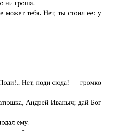
о ни гроша.
может тебя. Нет, ты стоил ее: у
Поди!.. Нет, поди сюда! — громко
батюшка, Андрей Иваныч; дай Бог
одал ему.