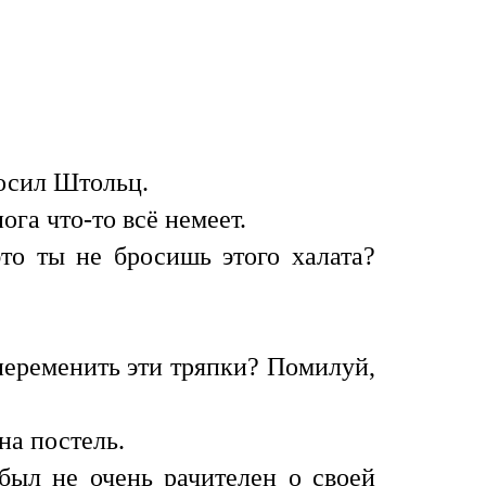
росил Штольц.
га что-то всё немеет.
то ты не бросишь этого халата?
переменить эти тряпки? Помилуй,
на постель.
ыл не очень рачителен о своей