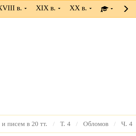
XVIII в.
XIX в.
XX в.
 и писем в 20 тт.
Т. 4
Обломов
Ч. 4