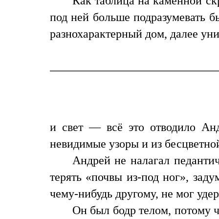
Как таблица на каменной ск
под ней больше подразумевать б
разнохарактерный дом, далее уни
и свет — всё это отводило Анд
невидимые узоры и из бесцветно
Андрей не налагал педантич
терять «почвы из-под ног», заду
чему-нибудь другому, не мог уде
Он был бодр телом, потому ч