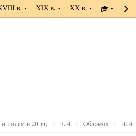
XVIII в.
XIX в.
XX в.
 и писем в 20 тт.
Т. 4
Обломов
Ч. 4