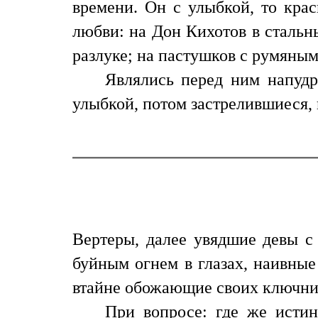
времени. Он с улыбкой, то крас
любви: на Дон Кихотов в стальн
разлуке; на пастушков с румяны
Являлись перед ним напуд
улыбкой, потом застрелившиеся,
Вертеры, далее увядшие девы с
буйным огнем в глазах, наивны
втайне обожающие своих ключниц.
При вопросе: где же исти