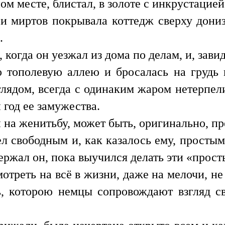
ном месте, блистал, в золоте с инкрустацией
и миртов покрывала коттедж сверху дониз
.
когда он уезжал из дома по делам, и, завид
 тополевую аллею и бросалась на грудь
лядом, всегда с одинаким жаром нетерпелив
 год ее замужества.
на женитьбу, может быть, оригинально, пр
ел свободным и, как казалось ему, просты
ержал он, пока выучился делать эти «прост
мотреть на всё в жизни, даже на мелочи, не
ь, которою немцы сопровождают взгляд с