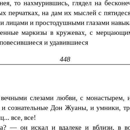
нея, то нахмурившись, глядел на бескон
ых перчатках, на дам их мыслей с пятиде
ми лицами и простодушными глазами навыка
ренные маркизы в кружевах, с мерцающим
 повесившиеся и удавившиеся
448
 вечными слезами любви, с монастырем, и
е и сознательные Дон Жуаны, и умники, т
.. все, все!
на? — он искал и вдалеке и вблизи, в в