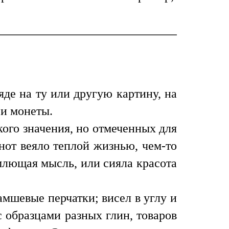
яде на ту или другую картину, на
 и монеты.
кого значения, но отмеченных для
нот веяло теплой жизнью, чем-то
млющая мысль, или сияла красота
амшевые перчатки; висел в углу и
 образцами разных глин, товаров