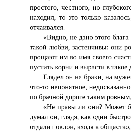
простого, честного, но глубоко
находил, то это только казалос
отчаивался.
«Видно, не дано этого блага
такой любви, застенчивы: они р
прощают им во имя своего счасть
пустить корни и вырасти в такое
Глядел он на браки, на муже
что-то непонятное, недосказанн
по брачной дороге таким ровным,
«Не правы ли они? Может б
думал он, глядя, как одни быстр
отдали поклон, входя в общество,