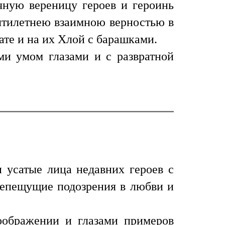
ечную вереницу героев и героинь
сятилетнею взаимною верностью в
те и на их Хлой с барашками.
и умом глазами и с развратной
 усатые лица недавних героев с
репещущие подозрения в любви и
оображении и глазами примеров