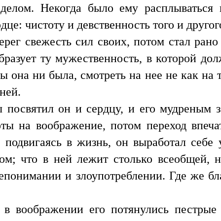
 делом. Некогда было ему расплываться 
це: чистоту и девственность того и другого
ег свежесть сил своих, потом стал рано 
образует ту мужественность, в которой дол
 она ни была, смотреть на нее не как на т
ней.
 посвятил он и сердцу, и его мудреным з
ты на воображение, потом переход впеча
я, подвигаясь в жизнь, он выработал себе
ом; что в ней лежит столько всеобщей, 
непонимании и злоупотреблении. Где же бл
 в воображении его потянулись пестрые