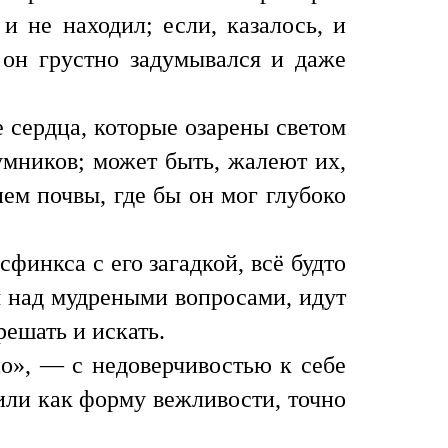
и не находил; если, казалось, и
и он грустно задумывался и даже
е сердца, которые озарены светом
умников; может быть, жалеют их,
ием почвы, где бы он мог глубоко
финкса с его загадкой, всё будто
я над мудреными вопросами, идут
решать и искать.
о», — с недоверчивостью к себе
 или как форму вежливости, точно