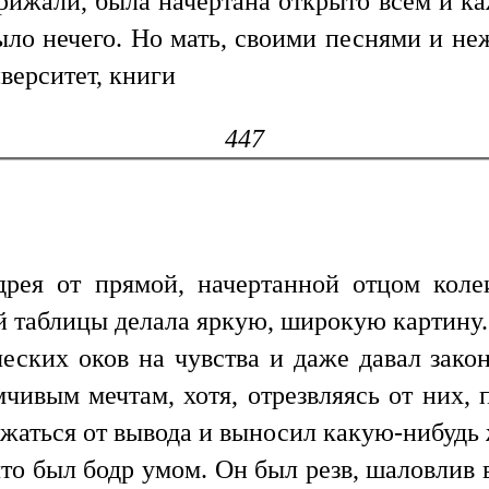
рижали, была начертана открыто всем и к
ыло нечего. Но мать, своими песнями и 
верситет, книги
447
рея от прямой, начертанной отцом коле
й таблицы делала яркую, широкую картину.
еских оков на чувства и даже давал закон
мчивым мечтам, хотя, отрезвляясь от них,
ржаться от вывода и выносил какую-нибудь
то был бодр умом. Он был резв, шаловлив в 