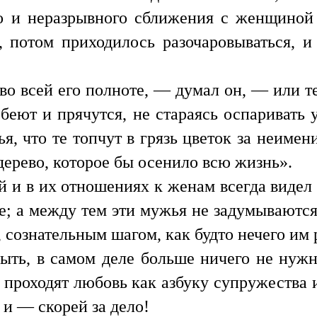
го и неразрывного сближения с женщиной 
ь, потом приходилось разочаровываться, 
 во всей его полноте, — думал он, — или т
обеют и прячутся, не стараясь оспаривать 
я, что те топчут в грязь цветок за неимен
 дерево, которое бы осенило всю жизнь».
й и в их отношениях к женам всегда видел с
ое; а между тем эти мужья не задумываютс
 сознательным шагом, как будто нечего им 
ыть, в самом деле больше ничего не нужн
о проходят любовь как азбуку супружества
 и — скорей за дело!