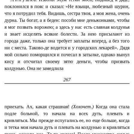
поклонился в пояс и сказал: «Не взыщи, любезный шурин,
что я потрудил тебя. Видишь, сестра твоя, а моя жена, очень
дурна. Ты богат, а я беден: пособи мне деньжонками, чтобы
я мог позвать ворожею; а здесь у нас есть славная колдунья
и знает исцелять всякие болести. За нею присылают из
города даже, только она требует заплаты вперед, а без того
ни с места. Таково-де водится и у городских лекарей». Дядя
мой сильно поморщился и почесал в затылке, однако вынул
кису и отсчитал своему зятю деньги, чтобы призвать
колдунью. Она не замедлила
267
приехать. Ах, какая страшная!
(Хохочет.)
Когда она стала
подле больной, то начала на всех дуть, плевать и
кривляться. Мы прежде испугались ее, но еще больше, когда
и тетка моя начала дуть и плевать на колдунью и кривляться