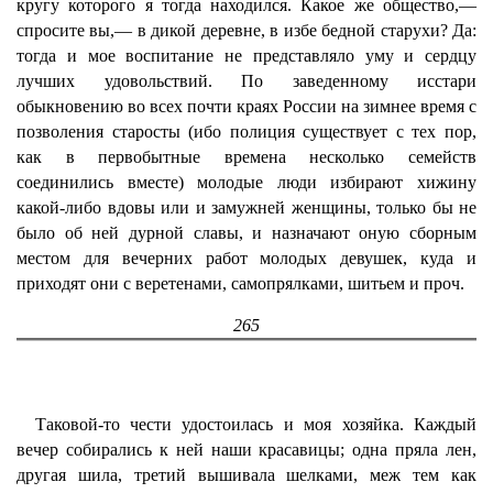
кругу которого я тогда находился. Какое же общество,—
спросите вы,— в дикой деревне, в избе бедной старухи? Да:
тогда и мое воспитание не представляло уму и сердцу
лучших удовольствий. По заведенному исстари
обыкновению во всех почти краях России на зимнее время с
позволения старосты (ибо полиция существует с тех пор,
как в первобытные времена несколько семейств
соединились вместе) молодые люди избирают хижину
какой-либо вдовы или и замужней женщины, только бы не
было об ней дурной славы, и назначают оную сборным
местом для вечерних работ молодых девушек, куда и
приходят они с веретенами, самопрялками, шитьем и проч.
265
Таковой-то чести удостоилась и моя хозяйка. Каждый
вечер собирались к ней наши красавицы; одна пряла лен,
другая шила, третий вышивала шелками, меж тем как