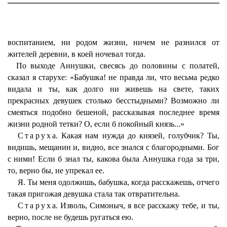
воспитанием, ни родом жизни, ничем не разнился от
жителей деревни, в коей ночевал тогда.
По выходе Аннушки, свесясь до половины с полатей,
сказал я старухе: «Бабушка! не правда ли, что весьма редко
видала и ты, как долго ни живешь на свете, таких
прекрасных девушек столько бесстыдными? Возможно ли
смеяться подобно бешеной, рассказывая последнее время
жизни родной тетки? О, если б покойный князь...»
Старуха
. Какая нам нужда до князей, голубчик? Ты,
видишь, мещанин и, видно, все знался с благородными. Бог
с ними! Если б знал ты, какова была Аннушка года за три,
то, верно бы, не упрекал ее.
Я
. Ты меня одолжишь, бабушка, когда расскажешь, отчего
такая пригожая девушка стала так отвратительна.
Старуха
. Изволь, Симоныч, я все расскажу тебе, и ты,
верно, после не будешь ругаться ею.