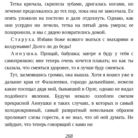
Тетка кричала, скрипела зубами, дригалась ногами, но
лечение продолжалось до тех пор, пока она не замолчала. Ее
опять уложили на постелю и дали отдохнуть. Однако, как
они усердно ни лечили, тетка на пятый день умерла; ее
похоронили, и мы с дядею возвратились домой.
Старуха
. Избави боже всякого знаться с знахарями и
колдуньями! Долго ли до беды!
Аннушка
. Прощай, бабушка; завтре я буду у тебя с
самопрялкою; мне теперь очень хочется плакать; но как ты
сказала, что смеяться здоровее, то я лучше буду смеяться.
Тут, засмеявшись громко, она вышла. Хотя я вошел уже в
дальние края от Фалалеевки, гораздо дальнейшие, нежели
какие посещал дядя мой, бывавший в Орле, однако не видал
подобного явления. Будучи немало озлоблен смехом
прекрасной Аннушки в таких случаях, в которых и самый
холоднокровный, самый развратный невольным образом
проливает слезы горести, я не знал, что об ней думать. Не
забудьте, что теперь говорящий с вами ни
268