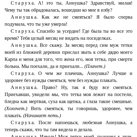
Старуха
. А! это ты, Аннушка? Здравствуй, милая!
Чему ты так обрадовалась, вошедши ко мне в избу?
Аннушка
. Как же не смеяться? Я было сперва
подумала, что ты уже умерла!
Старуха
. Спасибо за усердие! Где была ты во все это
время? Тебя целый месяц не видать на посиделках.
Аннушка
. Все скажу. За месяц перед сим муж тетки
моей из ближней деревни прислал звать к себе дядю моего
Карпа и меня для того, что жена его, моя тетка, при смерти
больна. Мы поехали, да и приехали...
(Плачет.)
Старуха
. О чем же плачешь, Аннушка? Лучше и
здоровее без нужды смеяться, чем без нужды плакать.
Аннушка
. Право? Ну, так я буду все смеяться.
Приехавши, увидели мы, что тетка моя лежит на постели,
бледна как мертвая, суха как щепка, а глаза такие смешные.
(Хохочет.)
Вить смеяться, ты говоришь, здоровее, чем
плакать.
(Начинает петь.)
Старуха
. После напоешься, любезная Аннушка, а
теперь скажи, что ты там видела и делала.
Аннушка
. Изволь! Муж тетки моей, подошед к дяде,