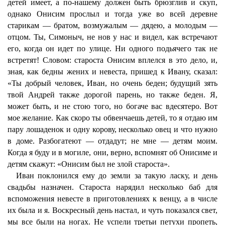
детей имеет, а по-нашему должен быть брюзглив и скуп,
однако Онисим прослыл и тогда уже во всей деревне
старикам — братом, возмужалым — дядею, а молодым —
отцом. Ты, Симоныч, не нов у нас и видел, как встречают
его, когда он идет по улице. Ни одного подьячего так не
встретят! Словом: староста Онисим вплелся в это дело, и,
зная, как бедны жених и невеста, пришед к Ивану, сказал:
«Ты добрый человек, Иван, но очень беден; будущий зять
твой Андрей также дорогой парень, но также беден. Я,
может быть, и не стою того, но богаче вас вдесятеро. Вот
мое желание. Как скоро ты обвенчаешь детей, то я отдаю им
пару лошаденок и одну корову, несколько овец и что нужно
в доме. Разбогатеют — отдадут; не мне — детям моим.
Когда я буду и в могиле, они, верно, вспомнят об Онисиме и
детям скажут: «Онисим был не злой староста».
Иван поклонился ему до земли за такую ласку, и день
свадьбы назначен. Староста нарядил несколько баб для
вспоможения невесте в приготовлениях к венцу, а в числе
их была и я. Воскресный день настал, и чуть показался свет,
мы все были на ногах. Не успели третьи петухи пропеть,