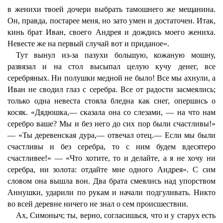
в женихи твоей дочери выбрать тамошнего же мещанина.
Он, правда, постарее меня, но зато умен и достаточен. Итак,
кинь брат Иван, своего Андрея и дождись моего жениха.
Невесте же на первый случай вот и приданое».
Тут вынул из-за пазухи большую, кожаную мошну,
развязал и на стол высыпал целую кучу денег, все
серебряных. Ни полушки медной не было! Все мы ахнули, а
Иван не сводил глаз с серебра. Все от радости засмеялись;
только одна невеста стояла бледна как снег, опершись о
косяк. «Дядюшка,— сказала она со слезами, — на что нам
серебро ваше? Мы и без него до сих пор были счастливы!»
— «Ты деревенская дура,— отвечал отец.— Если мы были
счастливы и без серебра, то с ним будем вдесятеро
счастливее!» — «Что хотите, то и делайте, а я не хочу ни
серебра, ни золота: отдайте мне одного Андрея». С сим
словом она вышла вон. Два брата смеялись над упорством
Аннушки, ударили по рукам и начали подгуливать. Никто
во всей деревне ничего не знал о сем происшествии.
Ах, Симоныч; ты, верно, согласишься, что и у старух есть