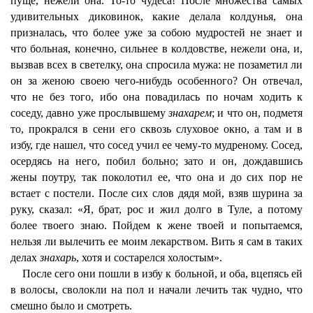
пуще, нежели она. То-то чудеса! После множества самых
удивительных диковинок, какие делала колдунья, она
призналась, что более уже за собою мудростей не знает и
что больная, конечно, сильнее в колдовстве, нежели она, и,
вызвав всех в светелку, она спросила мужа: не позаметил ли
он за женою своею чего-нибудь особенного? Он отвечал,
что не без того, ибо она повадилась по ночам ходить к
соседу, давно уже прослывшему
знахарем
; и что он, подметя
то, прокрался в сени его сквозь слуховое окно, а там и в
избу, где нашел, что сосед учил ее чему-то мудреному. Сосед,
осердясь на него, побил больно; зато и он, дождавшись
жены поутру, так поколотил ее, что она и до сих пор не
встает с постели. После сих слов дядя мой, взяв шурина за
руку, сказал: «Я, брат, рос и жил долго в Туле, а потому
более твоего знаю. Пойдем к жене твоей и попытаемся,
нельзя ли вылечить ее моим лекарством. Вить я сам в таких
делах
знахарь
, хотя и состарелся холостым».
После сего они пошли в избу к больной, и оба, вцепясь ей
в волосы, сволокли на пол и начали лечить так чудно, что
смешно было и смотреть.