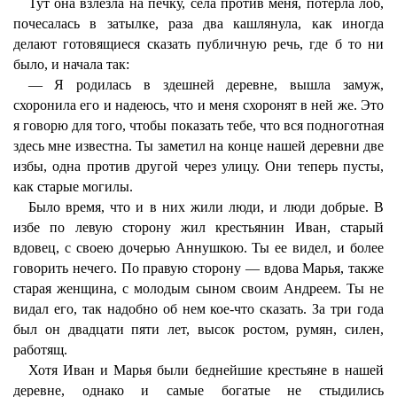
Тут она взлезла на печку, села против меня, потерла лоб,
почесалась в затылке, раза два кашлянула, как иногда
делают готовящиеся сказать публичную речь, где б то ни
было, и начала так:
— Я родилась в здешней деревне, вышла замуж,
схоронила его и надеюсь, что и меня схоронят в ней же. Это
я говорю для того, чтобы показать тебе, что вся подноготная
здесь мне известна. Ты заметил на конце нашей деревни две
избы, одна против другой через улицу. Они теперь пусты,
как старые могилы.
Было время, что и в них жили люди, и люди добрые. В
избе по левую сторону жил крестьянин Иван, старый
вдовец, с своею дочерью Аннушкою. Ты ее видел, и более
говорить нечего. По правую сторону — вдова Марья, также
старая женщина, с молодым сыном своим Андреем. Ты не
видал его, так надобно об нем кое-что сказать. За три года
был он двадцати пяти лет, высок ростом, румян, силен,
работящ.
Хотя Иван и Марья были беднейшие крестьяне в нашей
деревне, однако и самые богатые не стыдились