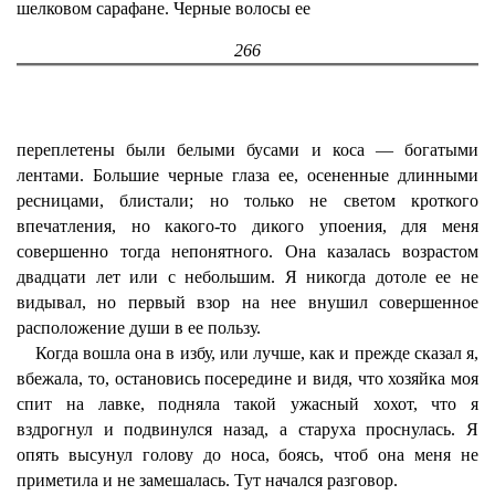
шелковом сарафане. Черные волосы ее
266
переплетены были белыми бусами и коса — богатыми
лентами. Большие черные глаза ее, осененные длинными
ресницами, блистали; но только не светом кроткого
впечатления, но какого-то дикого упоения, для меня
совершенно тогда непонятного. Она казалась возрастом
двадцати лет или с небольшим. Я никогда дотоле ее не
видывал, но первый взор на нее внушил совершенное
расположение души в ее пользу.
Когда вошла она в избу, или лучше, как и прежде сказал я,
вбежала, то, остановись посередине и видя, что хозяйка моя
спит на лавке, подняла такой ужасный хохот, что я
вздрогнул и подвинулся назад, а старуха проснулась. Я
опять высунул голову до носа, боясь, чтоб она меня не
приметила и не замешалась. Тут начался разговор.