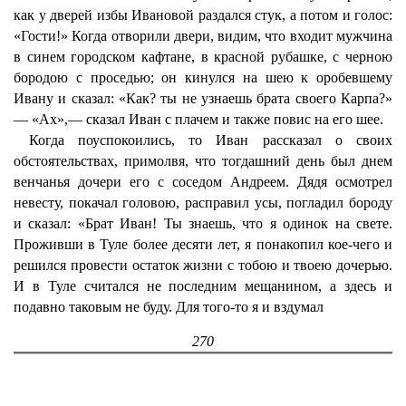
как у дверей избы Ивановой раздался стук, а потом и голос:
«Гости!» Когда отворили двери, видим, что входит мужчина
в синем городском кафтане, в красной рубашке, с черною
бородою с проседью; он кинулся на шею к оробевшему
Ивану и сказал: «Как? ты не узнаешь брата своего Карпа?»
— «Ах»,— сказал Иван с плачем и также повис на его шее.
Когда поуспокоились, то Иван рассказал о своих
обстоятельствах, примолвя, что тогдашний день был днем
венчанья дочери его с соседом Андреем. Дядя осмотрел
невесту, покачал головою, расправил усы, погладил бороду
и сказал: «Брат Иван! Ты знаешь, что я одинок на свете.
Проживши в Туле более десяти лет, я понакопил кое-чего и
решился провести остаток жизни с тобою и твоею дочерью.
И в Туле считался не последним мещанином, а здесь и
подавно таковым не буду. Для того-то я и вздумал
270