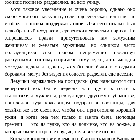
звонкие песни их раздавались на всю улицу.
Хотя таковое увеселение и очень хорошо, однако оно
скоро могло бы наскучить, если б деревенская политика не
изобрела способа поддержать оное. Для сего открыт был
невозбранный вход всем деревенским холостым парням. Не
запрещалось, правда, присутствовать там замужним
женщинам и женатым мужчинам, но слишком часто
пользующиеся сим правом непременно прослывут
распутными, а потому и примеры тому редки, и только одни
молодые вдовы и вдовцы, хотя бы они были и с седыми
бородами, могут без зазрения совести разделять сие веселие.
Девушки наряжались на посиделки (так называются сии
вечеринки) как бы в церковь или идучи в гости к
старостихе; а мужчины, ревнуя один другому в убранстве,
приносили туда красавицам подарки и гостинцы, для
хозяйки же все съестное, чтобы она приготовила хороший
ужин; и когда она тем только и занята была, молодцы
гремели — кто на гудке, кто на волынке, кто на рожке, а
которые были покрепче грудью, пели всякие песни.
Когда я впоследствии времени в бытность мою в Варшаве