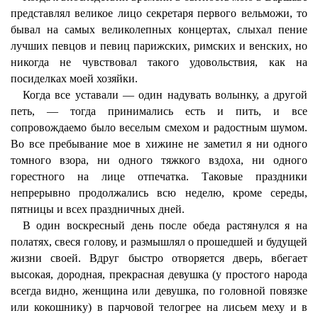
представлял великое лицо секретаря первого вельможи, то
бывал на самых великолепных концертах, слыхал пение
лучших певцов и певиц парижских, римских и венских, но
никогда не чувствовал такого удовольствия, как на
посиделках моей хозяйки.
Когда все уставали — один надувать волынку, а другой
петь, — тогда принимались есть и пить, и все
сопровождаемо было веселым смехом и радостным шумом.
Во все пребывание мое в хижине не заметил я ни одного
томного взора, ни одного тяжкого вздоха, ни одного
горестного на лице отпечатка. Таковые праздники
непрерывно продолжались всю неделю, кроме середы,
пятницы и всех праздничных дней.
В один воскресный день после обеда растянулся я на
полатях, свеся голову, и размышлял о прошедшей и будущей
жизни своей. Вдруг быстро отворяется дверь, вбегает
высокая, дородная, прекрасная девушка (у простого народа
всегда видно, женщина или девушка, по головной повязке
или кокошнику) в парчовой телогрее на лисьем меху и в