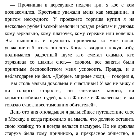
— Проживши в деревушке недели три, я кое с кем
познакомился. Крестьяне уважали меня как мещанина, и
притом нескудного. У проезжего торгаша купил я на
несколько рублей всякой мелочи и роздал ребятам и девкам:
кому зеркальцо, кому платочек, кому сережки или колечки.
Эта пышность и щедрость привлекла ко мне новое
уважение и благосклонность. Когда я входил в какую избу,
поднимался радостный шум: кто сметал скамью, кто
отряхивал со шляпы снег,— словом, все заняты были
приятным беспокойством меня успокоить. Правда, и я
неблагодарен не был. «Добрые, мирные люди,— говорил я,
— вы столь малым довольны и счастливы! У вас не вижу я
ни гордого старосты, ни спесивых князей, ни
корыстолюбивых судей, как в Фатеже и Фалалеевке, и вы
гораздо счастливее тамошних обитателей».
День ото дня откладывал я дальнейшее путешествие свое
в Москву, и когда приходило на мысль, что должно оставить
свою хозяйку, то я всегда делался пасмурен. Но не дряхлая
старуха была тому причиною, а прекрасное общество, в