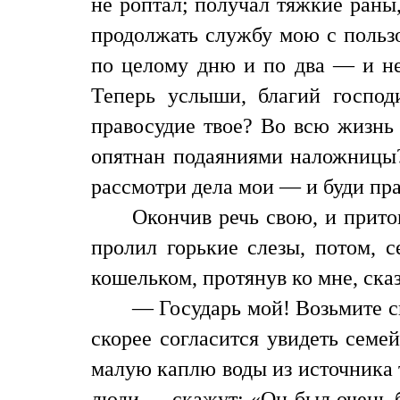
не роптал; получал тяжкие раны
продолжать службу мою с пользо
по целому дню и по два — и не 
Теперь услыши, благий господ
правосудие твое? Во всю жизнь 
опятнан подаяниями наложницы?
рассмотри дела мои — и буди пр
Окончив речь свою, и прито
пролил горькие слезы, потом, 
кошельком, протянув ко мне, сказ
— Государь мой! Возьмите си
скорее согласится увидеть семе
малую каплю воды из источника т
люди,— скажут: «Он был очень б