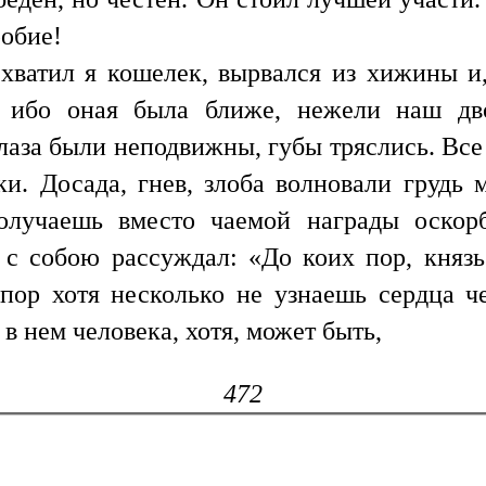
робие!
ватил я кошелек, вырвался из хижины и, 
, ибо оная была ближе, нежели наш дво
глаза были неподвижны, губы тряслись. Вс
ки. Досада, гнев, злоба волновали грудь
получаешь вместо чаемой награды оскор
 с собою рассуждал: «До коих пор, княз
ор хотя несколько не узнаешь сердца че
в нем человека, хотя, может быть,
472