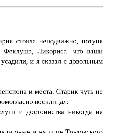
рия стояла неподвижно, потупя
. Феклуша, Ликориса! что ваши
усадили, и я сказал с довольным
енсиона и места. Старик чуть не
громогласно восклицал:
слуги и достоинства никогда не
няли оные и на лице Трудовского