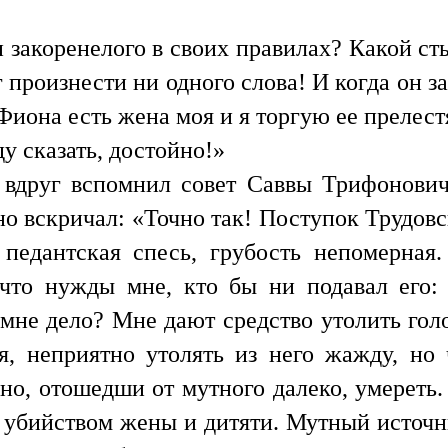
и закоренелого в своих правилах? Какой с
 произнести ни одного слова! И когда он за 
 Фиона есть жена моя и я торгую ее прелест
у сказать, достойно!»
о вдруг вспомнил совет Саввы Трифонович
но вскричал: «Точно так! Поступок Трудовс
 педантская спесь, грубость непомерная
что нужды мне, кто бы ни подавал его:
мне дело? Мне дают средство утолить голо
, неприятно утолять из него жажду, но 
жно, отошедши от мутного далеко, умереть.
 убийством жены и дитяти. Мутный источн