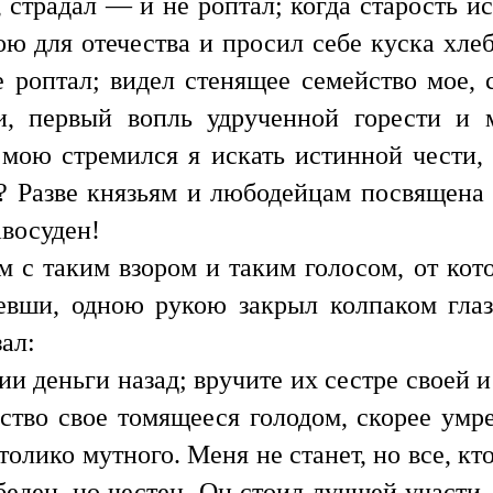
, страдал — и не роптал; когда старость и
ю для отечества и просил себе куска хлеба
роптал; видел стенящее семейство мое, 
и, первый вопль удрученной горести и м
мою стремился я искать истинной чести,
 Разве князьям и любодейцам посвящена
авосуден!
м с таким взором и таким голосом, от кото
севши, одною рукою закрыл колпаком глаз
ал:
и деньги назад; вручите их сестре своей 
йство свое томящееся голодом, скорее умр
олико мутного. Меня не станет, но все, кт
еден, но честен. Он стоил лучшей участи. 