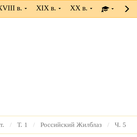
XVIII в.
XIX в.
XX в.
т.
Т. 1
Российский Жилблаз
Ч. 5