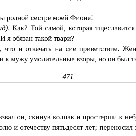
вы родной сестре моей Фионе!
ад)
. Как? Той самой, которая тщеславится
И я обязан такой твари?
, что и отвечать на сие приветствие. Ж
и к мужу умолительные взоры, но он был тв
471
вал он, скинув колпак и простерши к не
лю и отечеству пятьдесят лет; переносил 