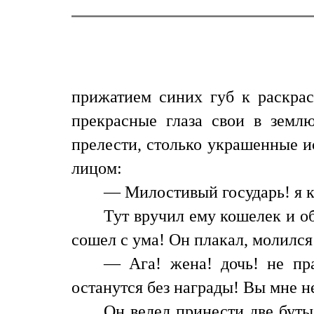
прижатием синих губ к раскра
прекрасные глаза свои в земл
прелести, столько украшенные и
лицом:
— Милостивый государь! я ко
Тут вручил ему кошелек и о
сошел с ума! Он плакал, молился
— Ага! жена! дочь! не пра
останутся без награды! Вы мне не
Он велел принести две буты