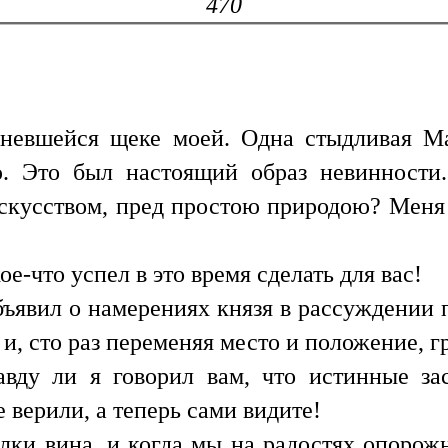
470
сневшейся щеке моей. Одна стыдливая Ма
ю. Это был настоящий образ невинности
скусством, пред простою природою? Меня 
е-что успел в это время сделать для вас!
бъявил о намерениях князя в рассуждении п
 и, сто раз переменяя место и положение, 
вду ли я говорил вам, что истинные за
 верили, а теперь сами видите!
лки вина, и когда мы на радостях опорож