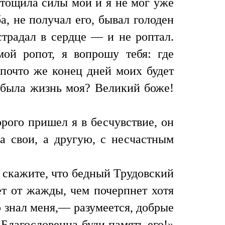
стощила силы мои и я не мог уже
, не получал его, бывал голоден
страдал в сердце — и не роптал.
ой ропот, я вопрошу тебя: где
 почто же конец дней моих будет
 была жизнь моя? Великий боже!
рого пришел я в бесчувствие, он
а свои, а другую, с несчастным
и скажите, что бедный Трудовский
ет от жажды, чем почерпнет хотя
о знал меня,— разумеется, добрые
Благословенна буди память его!»