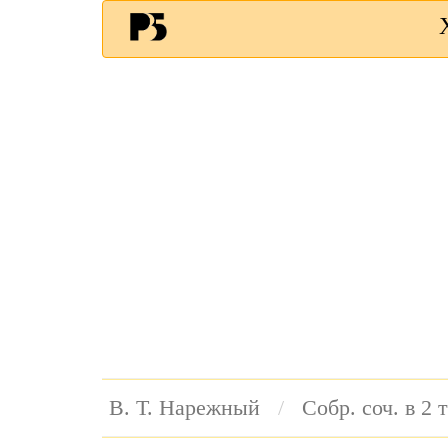
В. Т. Нарежный
Собр. соч. в 2 т