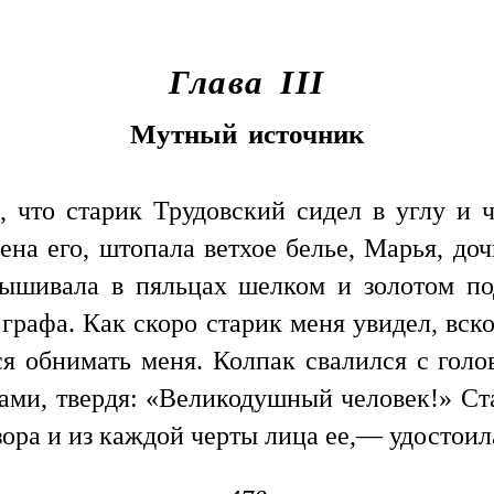
Глава III
Мутный источник
, что старик Трудовский сидел в углу и 
на его, штопала ветхое белье, Марья, дочь
вышивала в пяльцах шелком и золотом под
рафа. Как скоро старик меня увидел, вско
я обнимать меня. Колпак свалился с головы
гами, твердя: «Великодушный человек!» Ста
взора и из каждой черты лица ее,— удостои