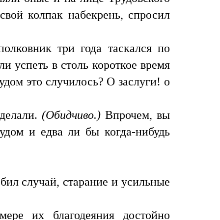
свой колпак набекрень, спросил
полковник три года таскался по
гли успеть в столь короткое время
удом это случилось? О заслуги! о
сделали.
(Обидчиво.)
Впрочем, вы
удом и едва ли бы когда-нибудь
ебил случай, старание и усильные
ере их благодеяния достойно