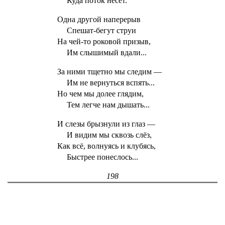
Куда поток несет.
Одна другой наперерыв
Спешат-бегут струи
На чей-то роковой призыв,
Им слышимый вдали...
За ними тщетно мы следим —
Им не вернуться вспять...
Но чем мы долее глядим,
Тем легче нам дышать...
И слезы брызнули из глаз —
И видим мы сквозь слёз,
Как всё, волнуясь и клубясь,
Быстрее понеслось...
198