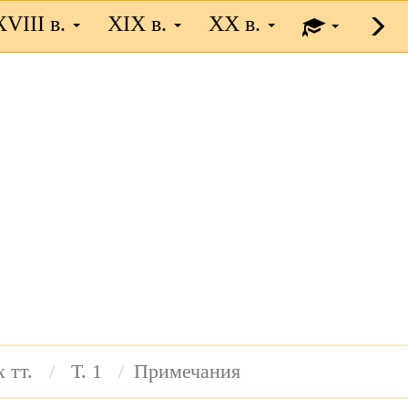
XVIII в.
XIX в.
XX в.
х тт.
Т. 1
Примечания