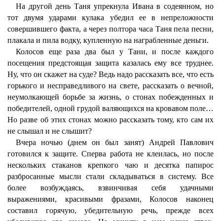
На другой день Таня упрекнула Ивана в содеянном, но
тот двумя ударами кулака убедил ее в непреложности
совершившего факта, а через полтора часа Таня пела песни,
плакала и пила водку, купленную на награбленные деньги.
Колосов еще раза два был у Тани, и после каждого
посещения предстоящая защита казалась ему все труднее.
Ну, что он скажет на суде? Ведь надо рассказать все, что есть
горького и несправедливого на свете, рассказать о вечной,
неумолкающей борьбе за жизнь, о стонах побежденных и
победителей, одной грудой валяющихся на кровавом поле…
Но разве об этих стонах можно рассказать тому, кто сам их
не слышал и не слышит?
Вчера ночью (днем он был занят) Андрей Павлович
готовился к защите. Сперва работа не клеилась, но после
нескольких стаканов крепкого чаю и десятка папирос
разбросанные мысли стали складываться в систему. Все
более возбуждаясь, взвинчивая себя удачными
выражениями, красивыми фразами, Колосов наконец
составил горячую, убедительную речь, прежде всех