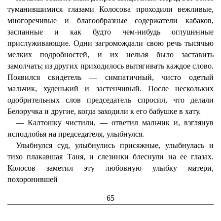
туманившимися глазами Колосова проходили вежливые,
многоречивые и благообразные содержатели кабаков,
заспанные и как будто чем-нибудь оглушенные
прислуживающие. Одни загромождали свою речь тысячью
мелких подробностей, и их нельзя было заставить
замолчать; из других приходилось вытягивать каждое слово.
Появился свидетель — симпатичный, чисто одетый
мальчик, худенький и застенчивый. После нескольких
одобрительных слов председатель спросил, что делали
Белоручка и другие, когда заходили к его бабушке в хату.
— Калтошку чистили, — ответил мальчик и, взглянув
исподлобья на председателя, улыбнулся.
Улыбнулся суд, улыбнулись присяжные, улыбнулась и
тихо плакавшая Таня, и слезинки блеснули на ее глазах.
Колосов заметил эту любовную улыбку матери,
похоронившей
65