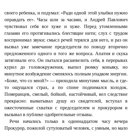
своего ребенка, и подумал: «Ради одной этой улыбки нужно
оправдать ее». Часы шли за часами, и Андрей Павлович
чувствовал себя все хуже и хуже. Перед утомленными
глазами его протягивались блестящие нити; слух с трудом
воспринимал звуки; смысл речей терялся для него, и раз он
вызвал уже замечание председателя по поводу вторично
предложенного одного и того же вопроса. Апатия и скука
затягивали его. Он пытался расшевелить себя, в перерывах
курил до головокружения, выпил рюмку коньяку, но
минутное возбуждение сменялось полным упадком энергии.
«Боже, что со мной?» — приходила минутами мысль, и где-
то ощущался страх, а по спине поднимался холодок.
Померанцев, смелый, бойкий, настойчивый, вел следствие
прекрасно: выматывал душу из свидетелей, вступал в
ожесточенные схватки с председателем и прокурором и
вызывал в публике одобрительные отзывы.
Речи начались только в одиннадцатом часу вечера
Прокурор, пожилой сутуловатый человек, с умным, но мало