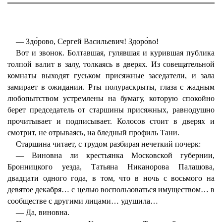
— Здо́рово, Сергей Васильевич! Здоро́во!
Вот и звонок. Болтавшая, гулявшая и курившая публика
толпой валит в залу, толкаясь в дверях. Из совещательной
комнаты выходят гуськом присяжные заседатели, и зала
замирает в ожидании. Рты полураскрыты, глаза с жадным
любопытством устремлены на бумагу, которую спокойно
берет председатель от старшины присяжных, равнодушно
прочитывает и подписывает. Колосов стоит в дверях и
смотрит, не отрываясь, на бледный профиль Тани.
Старшина читает, с трудом разбирая нечеткий почерк:
— Виновна ли крестьянка Московской губернии,
Бронницкого уезда, Татьяна Никанорова Палашова,
двадцати одного года, в том, что в ночь с восьмого на
девятое декабря… с целью воспользоваться имуществом… в
сообществе с другими лицами… удушила…
— Да, виновна.