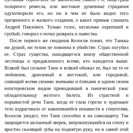
позорного ремесла, или жестокие душевные страдания
одухотворили его, но ни в чем не было видно того
презренного и жалкого создания, о каких привык слышать
Андрей Павлович. Только голос, несколько охрипший и
грубый, говорил о ночах разврата и пьянства.
После первого же свидания Колосов понял, что Танька
ни душой, ни телом не повинна в убийстве. Страх погубил
ее. Страх существа, находящегося внизу общественной
лестницы и придавленного всеми, кто находится выше.
Всякий был сильнее Тани и всякий обижал ее, был ли то ее
любовник, драчливый и жестокий, или городовой,
сияющий всеми своими значками и бляхами и одним своим
юпитеровским видом приводивший в панический ужас
обладательницу желтого билета. Из страстной и
порывистой речи Тани, когда ее глаза горели и худенькое
тело вздрагивало от накопившейся ненависти к гонителям,
Колосов увидел, что Таня способна и на самозащиту. Так
защищается заспанный зверек, запрокинувшийся на спину и
яростно скалящий зубы на поднятую руку, но в самой этой