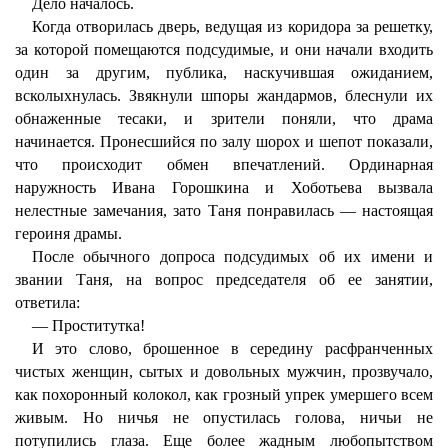
Дело началось.
Когда отворилась дверь, ведущая из коридора за решетку,
за которой помещаются подсудимые, и они начали входить
один за другим, публика, наскучившая ожиданием,
всколыхнулась. Звякнули шпоры жандармов, блеснули их
обнаженные тесаки, и зрители поняли, что драма
начинается. Пронесшийся по залу шорох и шепот показали,
что происходит обмен впечатлений. Ординарная
наружность Ивана Горошкина и Хоботьева вызвала
нелестные замечания, зато Таня понравилась — настоящая
героиня драмы.
После обычного допроса подсудимых об их имени и
звании Таня, на вопрос председателя об ее занятии,
ответила:
— Проститутка!
И это слово, брошенное в середину расфранченных
чистых женщин, сытых и довольных мужчин, прозвучало,
как похоронный колокол, как грозный упрек умершего всем
живым. Но ничья не опустилась голова, ничьи не
потупились глаза. Еще более жадным любопытством