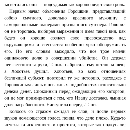
засветились они — подсудимая так хорошо ведет свою роль.
Первым начал объяснения Горошкин, представлявший
собою смуглого, довольно красивого мужчину с
самодовольными манерами признанного сутенера. Говорил
он не торопясь, выбирая выражения и имея такой вид, как
будто он хорошо сознает свое превосходство над
окружающими и стесняется особенно ярко обнаруживать
его. По его словам выходило, что все трое имели
одинаковую долю в совершении убийства. Он держал
неизвестного за руки, Танька набросила ему петлю на шею,
а Хоботьев душил. Хоботьев, во всех отношениях
безличный субъект, повторил ту же историю, расходясь с
Горошкиным лишь в неважных подробностях относительно
дележа денег. Спокойный перед ожидающей его каторгой,
он не мог примириться с тем, что Ивану досталась львиная
доля награбленного. Наступила очередь Тани.
Колосов со страхом ожидал ее слов, и после первых
звуков ломающегося голоса понял, что дело плохо. Куда-то
исчезла та искренность и простота, которые так подкупали;