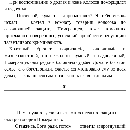
При воспоминании о долгах и жене Колосов поморщился
и вздохнул.
— Послушай, куда ты запропастился? Я тебя искал-
искал! — влетел в комнату товарищ Колосова по
сегодняшней защите, Померанцев, тоже помощник
присяжного поверенного, успевший приобрести репутацию
талантливого криминалиста.
Красивый брюнет, подвижной, говорливый и
жизнерадостный, но несколько шумный и надоедливый,
Померанцев был редким баловнем судьбы. Дома, в богатой
семье, его боготворили, счастье сопутствовало ему во всех
делах, — как по рельсам катился он к славе и деньгам.
61
— Нам нужно условиться относительно защиты, —
быстро говорил Померанцев.
— Отвяжись, Бога ради, потом, — ответил вздрогнувший