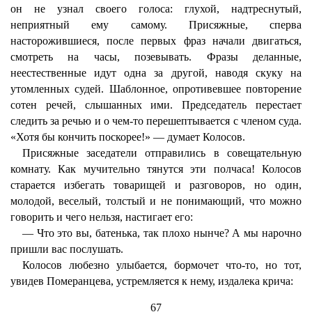
он не узнал своего голоса: глухой, надтреснутый,
неприятный ему самому. Присяжные, сперва
насторожившиеся, после первых фраз начали двигаться,
смотреть на часы, позевывать. Фразы деланные,
неестественные идут одна за другой, наводя скуку на
утомленных судей. Шаблонное, опротивевшее повторение
сотен речей, слышанных ими. Председатель перестает
следить за речью и о чем-то перешептывается с членом суда.
«Хотя бы кончить поскорее!» — думает Колосов.
Присяжные заседатели отправились в совещательную
комнату. Как мучительно тянутся эти полчаса! Колосов
старается избегать товарищей и разговоров, но один,
молодой, веселый, толстый и не понимающий, что можно
говорить и чего нельзя, настигает его:
— Что это вы, батенька, так плохо нынче? А мы нарочно
пришли вас послушать.
Колосов любезно улыбается, бормочет что-то, но тот,
увидев Померанцева, устремляется к нему, издалека крича:
67