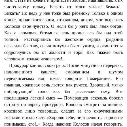
ним. Стать на колена и припасть головой, ища защиты, к их
чистенькому тельцу. Бежать от этого ужаса! Бежать!..
Бежать? Но ведь у нее тоже был ребенок? Только в одном
крике, продолжительном, отчаянном, диком, мог выразить
Колосов свое чувство. О, если бы у него был язык богов!
Какая громовая, безумная речь пронеслась бы над этой
толпой! Растворились бы жестокие сердца, рыдания
огласили бы залу, свечи потухли бы от ужаса, и сами стены
содрогнулись бы от жалости и горя! Как тяжело быть
человеком, только человеком!..
Прокурор кончил свою речь. После минутного перерыва,
наполненного кашлем, сморканием и шумом
передвигаемых ног, начал говорить Померанцев. Его
плавная, красивая речь льется, как ручеек. Здоровый, мягко
вибрирующий голос как бы рассеевает тьму. Вот
послышался легкий смех — Померанцев вскользь бросил
остроту по адресу прокурора. Колосов смотрит на полное,
красивое лицо товарища, следит за его округленными
жестами и вздыхает: «Хорошо тебе; не знаешь ты горя и не
понимаешь его!..» Когда наконец Колосов начал говорить,