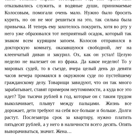
отказывались служить, и водяные души, принимаемые
Колосовым, помогали очень мало. Нужно было бросить
курить, но он не мог решиться на это, так сильна была
привычка. И теперь ему захотелось покурить, хотя во рту у
него уже образовался тот неприятный осадок, который так
знаком всем курящим запоем. Колосов отправился в
докторскую комнату, оказавшуюся свободной, лег на
клеенчатый диван и закурил. Ох, как он устал! Целую
неделю не вылезает он из фрака. Да какое неделю! То у
мировых судей, то в съезде, вчера целый день до девяти
часов вечера промаялся в окружном суде по пустейшему
гражданскому делу. Товарищи завидуют, что он так много
зарабатывает, ставят примером неутомимости, а куда все это
идет? Три тысячи рублей в год, которые он с таким трудом
выколачивает, плывут между пальцами. Жизнь все
дорожает, дети требуют на себя все больше и больше. Долги
растут. Послезавтра срок за квартиру, нужно платить
пятьдесят рублей, а у него в наличности всего десять. Опять
выворачиваться, значит. Жена…