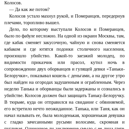
Колосов.
— Да как же потом?
Колосов устало махнул рукой, и Померанцев, передернув
плечами, торопливо вышел.
Дело, по которому выступали Колосов и Померанцев,
было по фабуле несложно. На одной из окраин Москвы, там,
где кабак сменяет закусочную, чайную и снова сменяется
кабаком и где ютятся подонки столичного населения,
произошло убийство. Какой-то заезжий молодец, по
видимости приказчик или прасол, кутил ночь в
сопровождении двух оборванцев и гулящей девки «Таньки-
Белоручки», показывал кошель с деньгами, а на другое утро
был найден на огородах задушенным и ограбленным. Через
неделю Танька и оборванцы были задержаны и сознались в
убийстве. Колосов должен был защищать Таньку-Белоручку.
В тюрьме, куда он отправился на свидание с обвиняемой,
его встретило нечто неожиданное. Танька, или Таня, как он
начал называть ее, была молоденькая, хорошенькая девушка
с гладко зачесанными русыми волосами, скромная и
пугливая. Одиночное ли заключение смыло с ее лица грязь