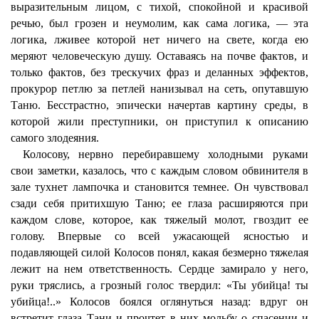
выразительным лицом, с тихой, спокойной и красивой
речью, был грозен и неумолим, как сама логика, — эта
логика, лживее которой нет ничего на свете, когда ею
меряют человеческую душу. Оставаясь на почве фактов, и
только фактов, без трескучих фраз и деланных эффектов,
прокурор петлю за петлей нанизывал на сеть, опутавшую
Таню. Бесстрастно, эпически начертав картину среды, в
которой жили преступники, он приступил к описанию
самого злодеяния.
Колосову, нервно перебиравшему холодными руками
свои заметки, казалось, что с каждым словом обвинителя в
зале тухнет лампочка и становится темнее. Он чувствовал
сзади себя притихшую Таню; ее глаза расширяются при
каждом слове, которое, как тяжелый молот, гвоздит ее
голову. Впервые со всей ужасающей ясностью и
подавляющей силой Колосов понял, какая безмерно тяжелая
лежит на нем ответственность. Сердце замирало у него,
руки тряслись, а грозный голос твердил: «Ты убийца! ты
убийца!..» Колосов боялся оглянуться назад: вдруг он
встретит глаза Тани и прочтет в них мольбу о спасении и