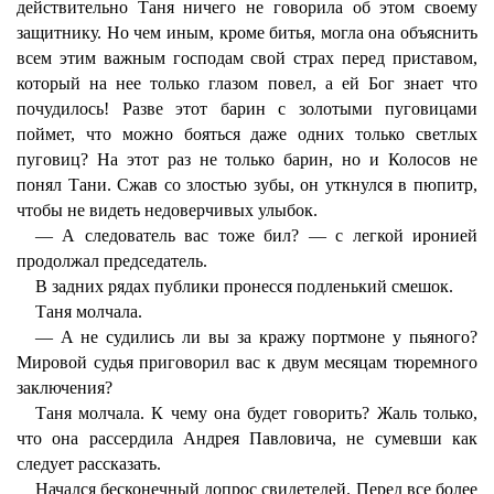
действительно Таня ничего не говорила об этом своему
защитнику. Но чем иным, кроме битья, могла она объяснить
всем этим важным господам свой страх перед приставом,
который на нее только глазом повел, а ей Бог знает что
почудилось! Разве этот барин с золотыми пуговицами
поймет, что можно бояться даже одних только светлых
пуговиц? На этот раз не только барин, но и Колосов не
понял Тани. Сжав со злостью зубы, он уткнулся в пюпитр,
чтобы не видеть недоверчивых улыбок.
— А следователь вас тоже бил? — с легкой иронией
продолжал председатель.
В задних рядах публики пронесся подленький смешок.
Таня молчала.
— А не судились ли вы за кражу портмоне у пьяного?
Мировой судья приговорил вас к двум месяцам тюремного
заключения?
Таня молчала. К чему она будет говорить? Жаль только,
что она рассердила Андрея Павловича, не сумевши как
следует рассказать.
Начался бесконечный допрос свидетелей. Перед все более