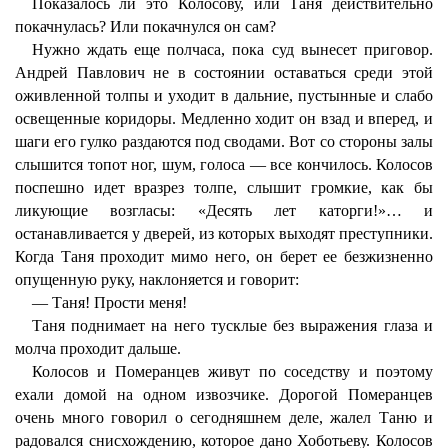
Показалось ли это Колосову, или Таня действительно
покачнулась? Или покачнулся он сам?
Нужно ждать еще полчаса, пока суд вынесет приговор.
Андрей Павлович не в состоянии оставаться среди этой
оживленной толпы и уходит в дальние, пустынные и слабо
освещенные коридоры. Медленно ходит он взад и вперед, и
шаги его гулко раздаются под сводами. Вот со стороны залы
слышится топот ног, шум, голоса — все кончилось. Колосов
поспешно идет вразрез толпе, слышит громкие, как бы
ликующие возгласы: «Десять лет каторги!»… и
останавливается у дверей, из которых выходят преступники.
Когда Таня проходит мимо него, он берет ее безжизненно
опущенную руку, наклоняется и говорит:
— Таня! Прости меня!
Таня поднимает на него тусклые без выражения глаза и
молча проходит дальше.
Колосов и Померанцев живут по соседству и поэтому
ехали домой на одном извозчике. Дорогой Померанцев
очень много говорил о сегодняшнем деле, жалел Таню и
радовался снисхождению, которое дано Хоботьеву. Колосов