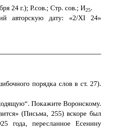
я 24 г.); Р.сов.; Стр. сов.; И
.
25
й авторскую дату: «2/XI 24»
шибочного порядка слов в ст. 27).
уходящую“. Покажите Воронскому.
вится» (Письма, 255) вскоре был
25 года, пересланное Есенину