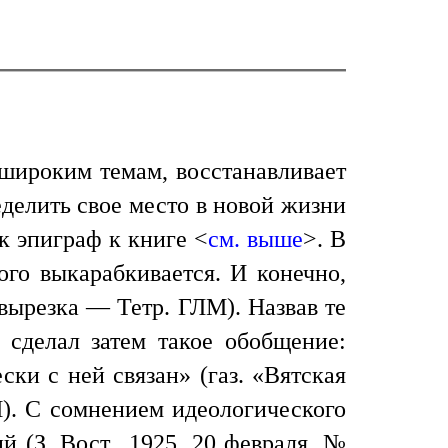
 широким темам, восстанавливает
еделить свое место в новой жизни
к эпиграф к книге <
см. выше
>. В
ого выкарабкивается. И конечно,
; вырезка — Тетр. ГЛМ). Назвав те
 сделал затем такое обобщение:
ски с ней связан» (газ. «Вятская
М). С сомнением идеологического
й (З. Вост., 1925, 20 февраля, №