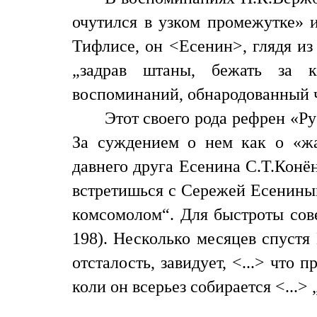
очутился в узком промежутке» и
Тифлисе, он <Есенин>, глядя и
„задрав штаны, бежать за к
воспоминаний, обнародованный чер
Этот своего рода рефрен «Ру
За суждением о нем как о «жа
давнего друга Есенина С.Т.Конё
встретишься с Сережей Есениным
комсомолом“. Для быстроты сове
198). Несколько месяцев спустя
отсталость, завидует, <...> что
коли он всерьез собирается <...>