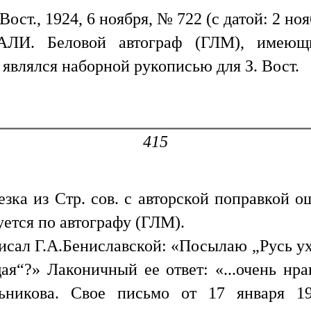
Вост., 1924, 6 ноября, № 722 (с датой: 2 ноябр
ЛИ. Беловой автограф (ГЛМ), имеющи
 являлся наборной рукописью для З. Вост.
415
резка из Стр. сов. с авторской поправкой о
руется по автографу (ГЛМ).
писал Г.А.Бениславской: «Посылаю „Русь 
щая“?» Лаконичный ее ответ: «...очень нра
ьникова. Свое письмо от 17 января 19