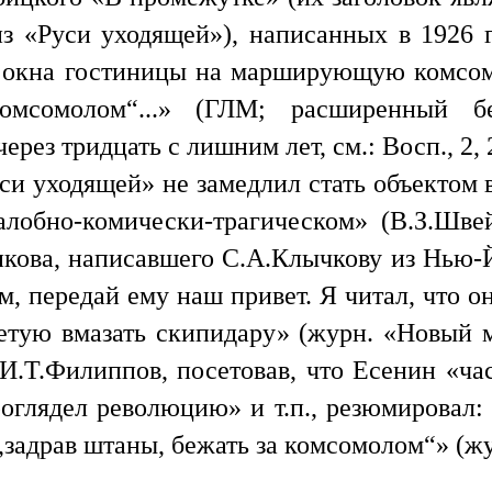
з «Руси уходящей»), написанных в 1926 го
з окна гостиницы на марширующую комсомо
омсомолом“...» (ГЛМ; расширенный бе
ез тридцать с лишним лет, см.: Восп., 2, 
си уходящей» не замедлил стать объектом 
лобно-комически-трагическом» (В.З.Швей
нкова, написавшего С.А.Клычкову из Нью-Й
, передай ему наш привет. Я читал, что он
тую вмазать скипидару» (журн. «Новый ми
 И.Т.Филиппов, посетовав, что Есенин «час
 проглядел революцию» и т.п., резюмировал
 „задрав штаны, бежать за комсомолом“» (ж