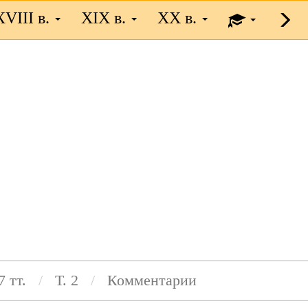
XVIII в.
XIX в.
XX в.
7 тт.
Т. 2
Комментарии