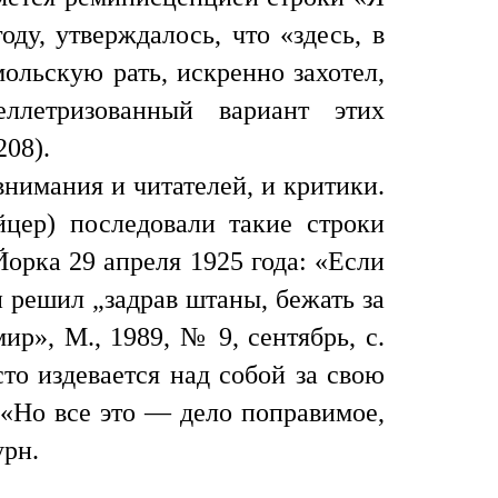
ду, утверждалось, что «здесь, в
льскую рать, искренно захотел,
ллетризованный вариант этих
208).
внимания и читателей, и критики.
цер) последовали такие строки
орка 29 апреля 1925 года: «Если
 решил „задрав штаны, бежать за
р», М., 1989, № 9, сентябрь, с.
то издевается над собой за свою
: «Но все это — дело поправимое,
урн.