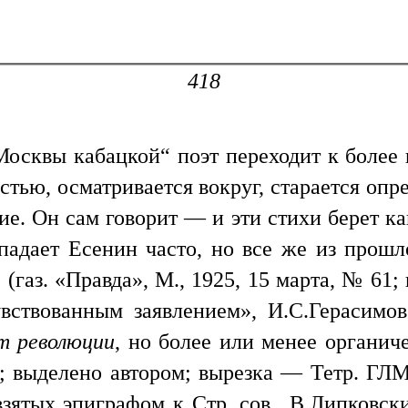
418
осквы кабацкой“ поэт переходит к более
тью, осматривается вокруг, старается опр
ие. Он сам говорит — и эти стихи берет ка
падает Есенин часто, но все же из прошл
 (газ. «Правда», М., 1925, 15 марта, № 61
вствованным заявлением», И.С.Герасимов
т революции
, но более или менее органиче
1; выделено автором; вырезка — Тетр. ГЛ
зятых эпиграфом к Стр. сов., В.Липковски