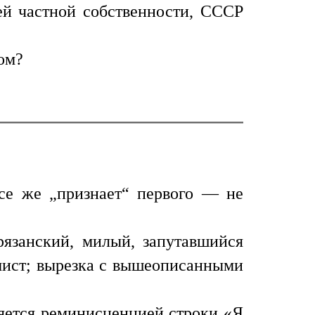
чей частной собственности, СССР
ом?
се же „признает“ первого — не
рязанский, милый, запутавшийся
имист; вырезка с вышеописанными
яется реминисценцией строки «Я