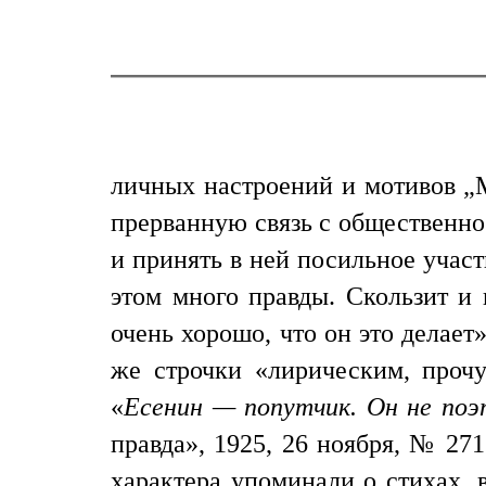
личных настроений и мотивов „М
прерванную связь с общественнос
и принять в ней посильное участ
этом много правды. Скользит и 
очень хорошо, что он это делает»
же строчки «лирическим, прочу
«
Есенин — попутчик. Он не поэ
правда», 1925, 26 ноября, № 27
характера упоминали о стихах, в