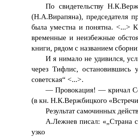
По свидетельству Н.К.Вер
(Н.А.Вирапяна), председателя п
была уместна и понятна. <...> 
временные и неизбежные обстоят
книги, рядом с названием сборник
И я нимало не удивился, усл
через Тифлис, остановившись 
советская“ <...>.
— Провокация! — кричал Се
(в кн. Н.К.Вержбицкого «Встречи
Результат самочинных действ
А.Лежнев писал: «„Страна с
узко