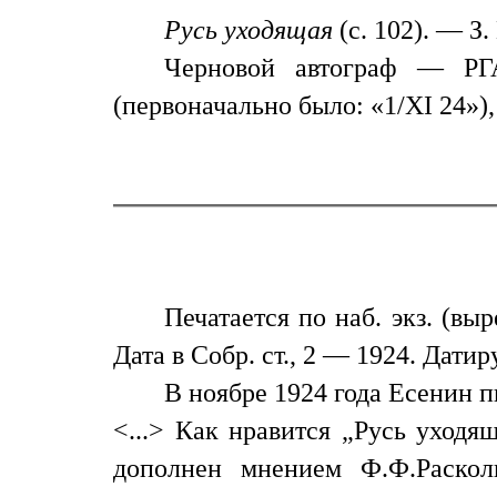
Русь уходящая
(с. 102). — З. 
Черновой автограф — РГА
(первоначально было: «1/XI 24»),
Печатается по наб. экз. (вы
Дата в Собр. ст., 2 — 1924. Дати
В ноябре 1924 года Есенин 
<...> Как нравится „Русь уходя
дополнен мнением Ф.Ф.Раскол