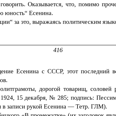
говорить. Оказывается, что, помимо про
ю юность“ Есенина.
ации“ за это, выражаясь политическим язык
416
щение Есенина с СССР, этот последний в
ов.
литграмоты, дорогой товарищ, соловей 
, 1924, 15 декабря, № 285; подпись: Песс
в записи рукой Есенина — Тетр. ГЛМ).
ицкого «В промежутке» (их заголовок явл