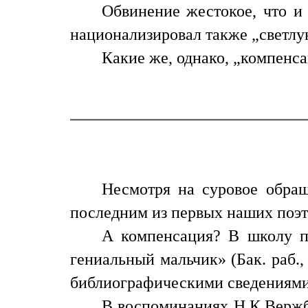
Обвинение жестокое, что и 
национализировал также „светлу
Какие же, однако, „компенс
Несмотря на суровое обра
последним из первых наших поэт
А компенсация? В школу по
гениальный мальчик» (Бак. раб.
библиографическими сведениями 
В воспоминаниях Н.К.Вержб