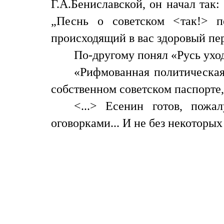
Г.А.Бениславской, он начал так
„Песнь о советском <так!> п
происходящий в вас здоровый пер
По-другому понял «Русь ух
«Рифмованная политическая
собственном советском паспорте,
<...> Есенин готов, пож
оговорками... И не без некоторы