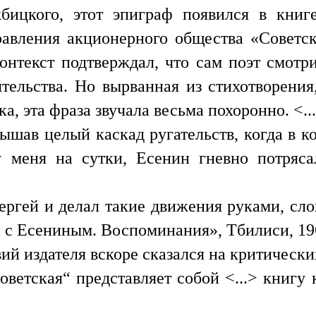
жбицкого, этот эпиграф появился в книг
равления акционерного общества «Советс
Контекст подтверждал, что сам поэт смотр
ельства. Но вырванная из стихотворения
а, эта фраза звучала весьма похоронно. <..
ышав целый каскад ругательств, когда в к
у меня на сутки, Есенин гневно потряса
ргей и делал такие движения руками, сло
 с Есениным. Воспоминания», Тбилиси, 196
ий издателя вскоре сказался на критических
оветская“ представляет собой <...> книгу 