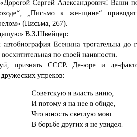
: «Дорогой Сергей Александрович! Ваши п
оходе“, „Письмо к женщине“ приводят
елом» (Письма, 267).
одящую» В.З.Швейцер:
 автобиография Есенина трогательна до 
 восхитительная по своей наивности.
алуй, признать СССР. Де-юре и де-фак
х дружеских упреков:
Советскую я власть виню,
И потому я на нее в обиде,
Что юность светлую мою
В борьбе других я не увидел.