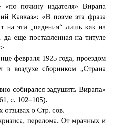
е «по почину издателя» Вирапа
кий Кавказ»: «В поэме эта фраза
ит на эти „падения“ лишь как на
, да еще поставленная на титуле
.>
онце февраля 1925 года, проездом
л в воздухе сборником „Страна
вно собирался задушить Вирапа»
1, с. 102–105).
 отзывах о Стр. сов.
кризиса, перелома. От мрачных и