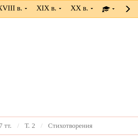
XVIII в.
XIX в.
XX в.
7 тт.
Т. 2
Стихотворения