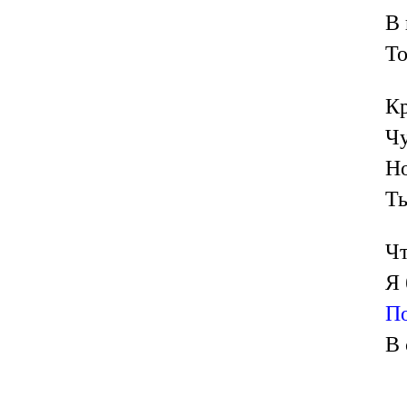
В 
То
Кр
Чу
Но
Ты
Чт
Я 
По
В 