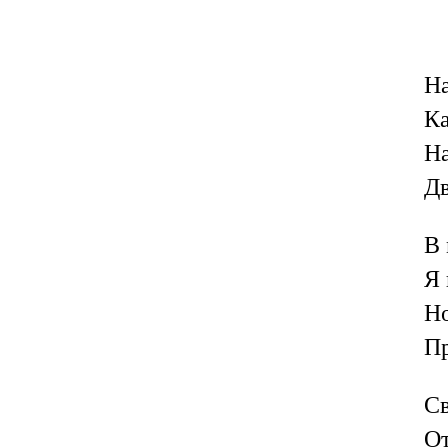
На
Ка
На
Дв
В 
Я 
Но
Пр
Св
От