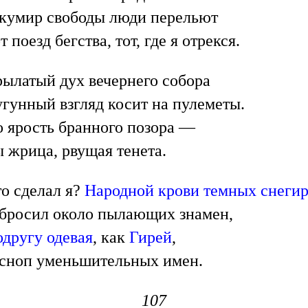
кумир свободы люди перельют
т поезд бегства, тот, где я отрекся.
ылатый дух вечернего собора
гунный взгляд косит на пулеметы.
 ярость бранного позора —
 жрица, рвущая тенета.
о сделал я?
Народной крови темных снеги
бросил около пылающих знамен,
другу одевая
, как
Гирей
,
сноп уменьшительных имен.
107