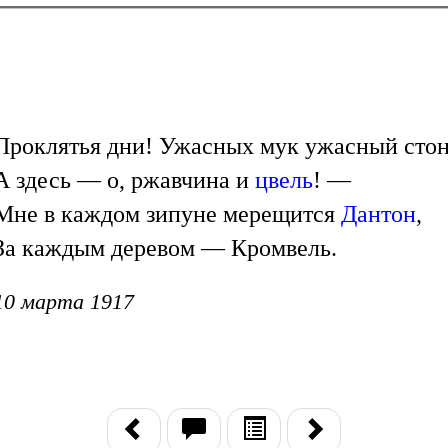
Проклятья дни! Ужасных мук ужасный стон
А здесь — о, ржавчина и
цвель
! —
Мне в каждом зипуне мерещится
Дантон
,
За каждым деревом — Кромвель.
10 марта 1917