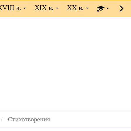
XVIII в.
XIX в.
XX в.
Стихотворения