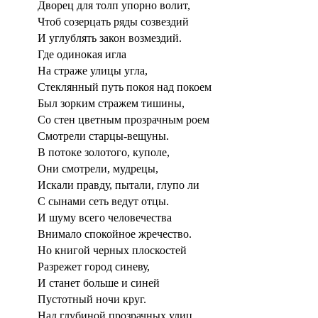
Дворец для толп упорно волит,
Чтоб созерцать ряды созвездий
И углублять закон возмездий.
Где одинокая игла
На страже улицы угла,
Стеклянный путь покоя над покоем
Был зорким стражем тишины,
Со стен цветным прозрачным роем
Смотрели старцы-вещуны.
В потоке золотого, куполе,
Они смотрели, мудрецы,
Искали правду, пытали, глупо ли
С сынами сеть ведут отцы.
И шуму всего человечества
Внимало спокойное жречество.
Но книгой черных плоскостей
Разрежет город синеву,
И станет больше и синей
Пустотный ночи круг.
Над глубиной прозрачных улиц