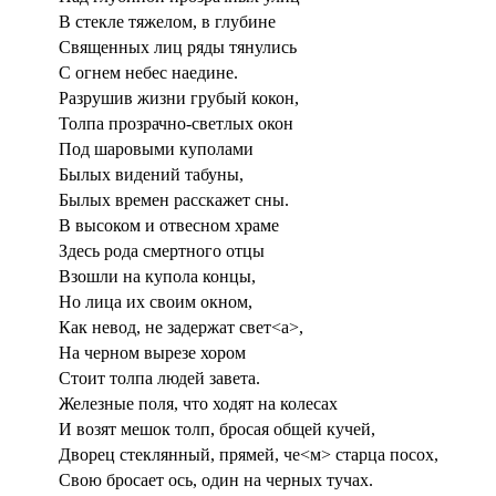
В стекле тяжелом, в глубине
Священных лиц ряды тянулись
С огнем небес наедине.
Разрушив жизни грубый кокон,
Толпа прозрачно-светлых окон
Под шаровыми куполами
Былых видений табуны,
Былых времен расскажет сны.
В высоком и отвесном храме
Здесь рода смертного отцы
Взошли на купола концы,
Но лица их своим окном,
Как невод, не задержат свет<а>,
На черном вырезе хором
Стоит толпа людей завета.
Железные поля, что ходят на колесах
И возят мешок толп, бросая общей кучей,
Дворец стеклянный, прямей, че<м> старца посох,
Свою бросает ось, один на черных тучах.