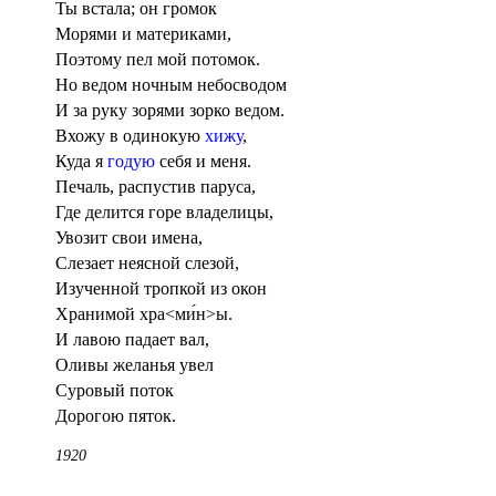
Ты встала; он громок
Морями и материками,
Поэтому пел мой потомок.
Но ведом ночным небосводом
И за руку зорями зорко ведом.
Вхожу в одинокую
хижу
,
Куда я
годую
себя и меня.
Печаль, распустив паруса,
Где делится горе владелицы,
Увозит свои имена,
Слезает неясной слезой,
Изученной тропкой из окон
Хранимой хра<ми́н>ы.
И лавою падает вал,
Оливы желанья увел
Суровый поток
Дорогою пяток.
1920