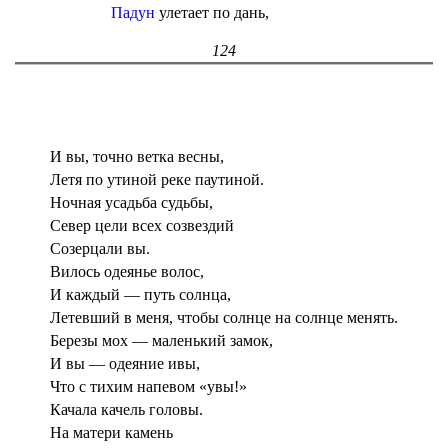
Падун
улетает по дань,
124
И вы, точно ветка весны,
Летя по утиной реке паутиной.
Ночная усадьба судьбы,
Север цели всех созвездий
Созерцали вы.
Вилось одеянье волос,
И каждый — путь солнца,
Летевший в меня, чтобы солнце на солнце менять.
Березы мох — маленький замок,
И вы — одеяние ивы,
Что с тихим напевом «увы!»
Качала качель головы.
На матери камень