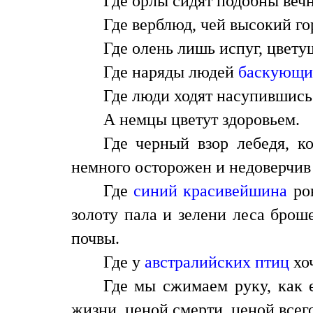
Где орлы сидят подобны веч
Где верблюд, чей высокий го
Где олень лишь испуг, цвет
Где наряды людей
баскующи
Где люди ходят насупившись
А немцы цветут здоровьем.
Где черный взор лебедя, 
немного осторожен и недоверчив 
Где
синий красивейшина
рон
золоту пала и зелени леса броше
почвы.
Где у
австралийских птиц
хоч
Где мы сжимаем руку, как 
жизни, ценой смерти, ценой всег