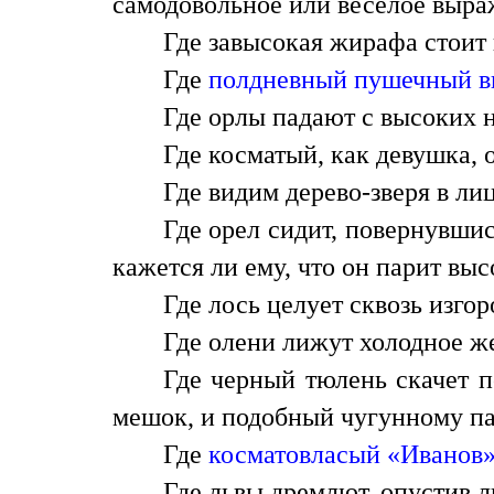
самодовольное или веселое выра
Где завысокая жирафа стоит 
Где
полдневный пушечный в
Где орлы падают с высоких н
Где косматый, как девушка, о
Где видим дерево-зверя в ли
Где орел сидит, повернувши
кажется ли ему, что он парит вы
Где лось целует сквозь изгор
Где олени лижут холодное же
Где черный тюлень скачет п
мешок, и подобный чугунному па
Где
косматовласый «Иванов
Где львы дремлют, опустив л