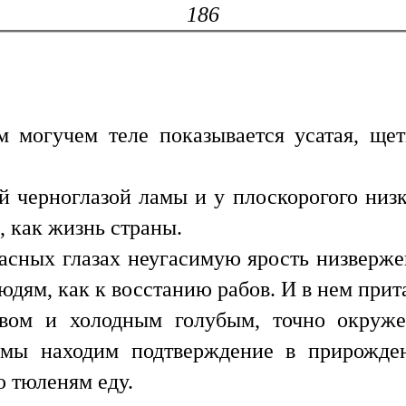
186
м могучем теле показывается усатая, щет
й черноглазой ламы и у плоскорогого низ
, как жизнь страны.
расных глазах неугасимую ярость низвержен
людям, как к восстанию рабов. И в нем при
вом и холодным голубым, точно окруж
 мы находим подтверждение в прирожден
 тюленям еду.