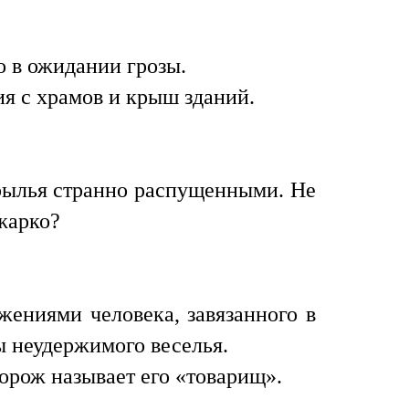
о в ожидании грозы.
ия с храмов и крыш зданий.
крылья странно распущенными. Не
жарко?
жениями человека, завязанного в
ы неудержимого веселья.
торож называет его «товарищ».