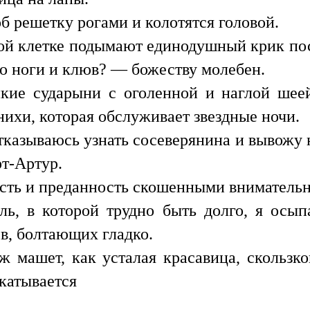
об решетку рогами и колотятся головой.
хой клетке подымают единодушный крик пос
о ноги и клюв? — божеству молебен.
кие сударыни с оголенной и наглой шее
нихи, которая обслуживает звездные ночи.
тказываюсь узнать сосеверянина и вывожу 
рт-Артур.
сть и преданность скошенными внимательн
ль, в которой трудно быть долго, я ос
в, болтающих гладко.
 машет, как усталая красавица, скользк
скатывается