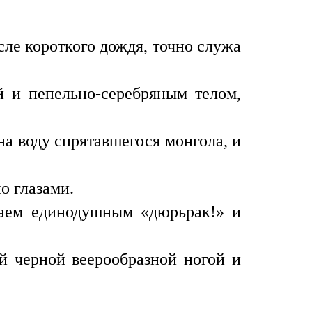
ле короткого дождя, точно служа
й и пепельно-серебряным телом,
на воду спрятавшегося монгола, и
о глазами.
ыпаем единодушным «дюрьрак!» и
ой черной веерообразной ногой и