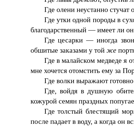
Где олени неустанно стучат 
Где утки одной породы в су
благодарственный — имеет ли он
Где цесарки — иногда звон
обшитые заказами у той
же
порт
Где в малайском медведе я о
мне хочется отомстить ему за По
Где волки выражают готовно
Где, войдя в душную обите
кожурой семян праздных попугае
Где толстый блестящий морж
после падает в воду, а когда он в