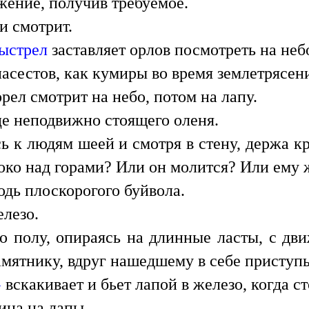
жение, получив требуемое.
и смотрит.
ыстрел
заставляет орлов посмотреть на неб
асестов, как кумиры во время землетрясен
рел смотрит на небо, потом на лапу.
це неподвижно стоящего оленя.
сь к людям шеей и смотря в стену, держа 
соко над горами? Или он молится? Или ему 
одь плоскорогого буйвола.
лезо.
о полу, опираясь на длинные ласты, с дви
мятнику, вдруг нашедшему в себе приступ
»
вскакивает и бьет лапой в железо, когда с
ица на лапы.