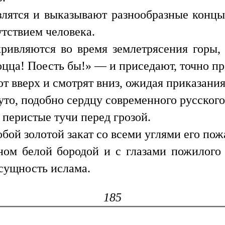
злятся и выказывают разнообразные конц
тствием человека.
кривляются во время землетрясения горы, 
оцца! Поесть бы!» — и приседают, точно п
т вверх и смотрят вниз, ожидая приказания
то, подобно сердцу современного русского
 перистые тучи перед грозой.
обой золотой закат со всеми углями его пож
нном белой бородой и с глазами пожилого
 сущность ислама.
185