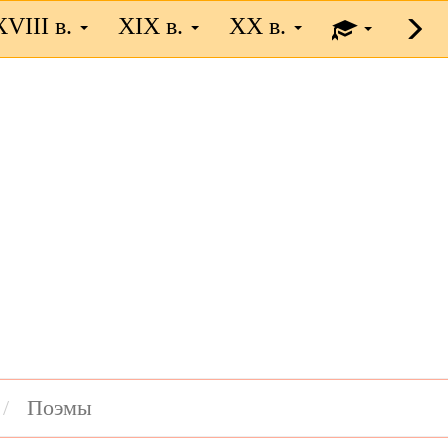
XVIII в.
XIX в.
XX в.
Поэмы