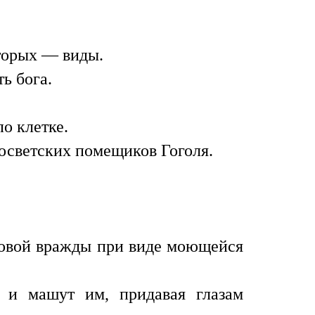
оторых — виды.
ь бога.
о клетке.
росветских помещиков Гоголя.
одовой вражды при виде моющейся
, и машут им, придавая глазам