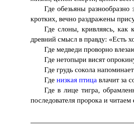
Где обезьяны разнообразно 
кротких, вечно раздражены прису
Где слоны, кривляясь, как 
древний смысл в правду: «Есть х
Где медведи проворно влезаю
Где нетопыри висят опрокину
Где грудь сокола напоминает
Где
низкая птица
влачит за с
Где в лице тигра, обрамле
последователя пророка и читаем