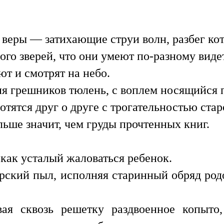
о веры — затихающие струи волн, разбег к
ого зверей, что они умеют по-разному видет
ают и смотрят на небо.
я грешников тюлень, с воплем носящийся п
отятся друг о друге с трогательностью ста
ольше значит, чем груды прочтенных книг.
, как усталый жаловаться ребенок.
ирский пыл, исполняя старинный обряд р
вая сквозь решетку раздвоенное копыто