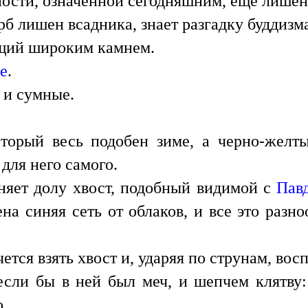
ности, означенной сегодняшним, еще лишен
рб лишен всадника, знает разгадку буддизм
ущий широким камнем.
е
.
 и сумные.
который весь подобен зиме, а черно-же
для него самого.
яет долу хвост, подобный видимой с
Пав
на синяя сеть от облаков, и все это разн
ется взять хвост и, ударяя по струнам, вос
если бы в ней был меч, и шепчем клятву:
о.