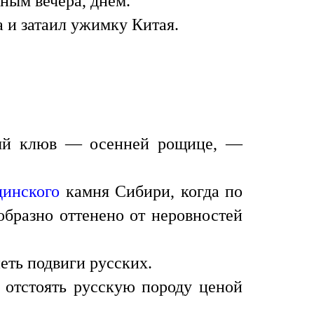
ным вечера, днем.
а и затаил ужимку Китая.
лтый клюв — осенней рощице, —
динского
камня Сибири, когда по
ообразно оттенено от неровностей
петь подвиги русских.
 отстоять русскую породу ценой