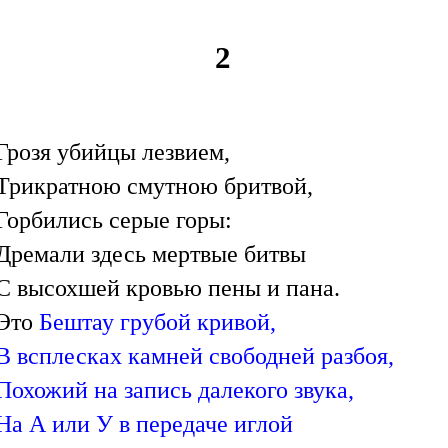
2
Грозя убийцы лезвием,
Трикратною смутною бритвой,
Горбились серые горы:
Дремали здесь мертвые битвы
С высохшей кровью пены и пана.
Это
Бештау грубой кривой,
В всплесках камней свободней разбоя,
Похожий на запись далекого звука,
На А или У в передаче иглой