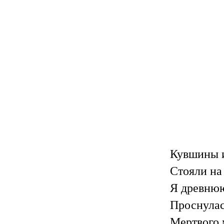
Кувшины и
Стояли на
Я древнюю
Проснулас
Мертвого 