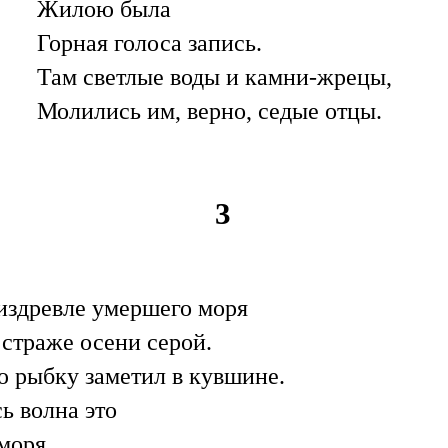
Жилою была
Горная голоса запись.
Там светлые воды и камни-жрецы,
Молились им, верно, седые отцы.
3
здревле умершего моря
 страже осени серой.
 рыбку заметил в кувшине.
ь волна это
моря.