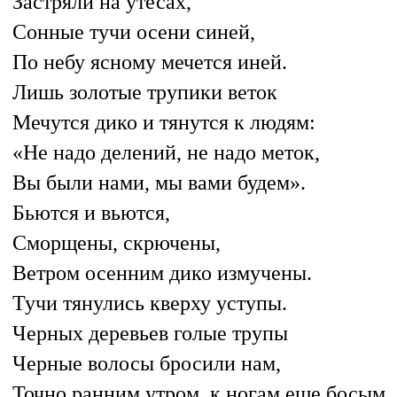
Застряли на утесах,
Сонные тучи осени синей,
По небу ясному мечется иней.
Лишь золотые трупики веток
Мечутся дико и тянутся к людям:
«Не надо делений, не надо меток,
Вы были нами, мы вами будем».
Бьются и вьются,
Сморщены, скрючены,
Ветром осенним дико измучены.
Тучи тянулись кверху уступы.
Черных деревьев голые трупы
Черные волосы бросили нам,
Точно ранним утром, к ногам еще босым