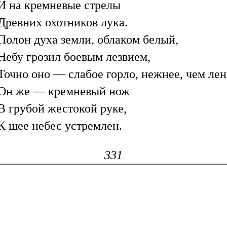
И на кремневые стрелы
Древних охотников лука.
Полон духа земли, облаком белый,
Небу грозил боевым лезвием,
Точно оно — слабое горло, нежнее, чем лен
Он же — кремневый нож
В грубой жестокой руке,
К шее небес устремлен.
331