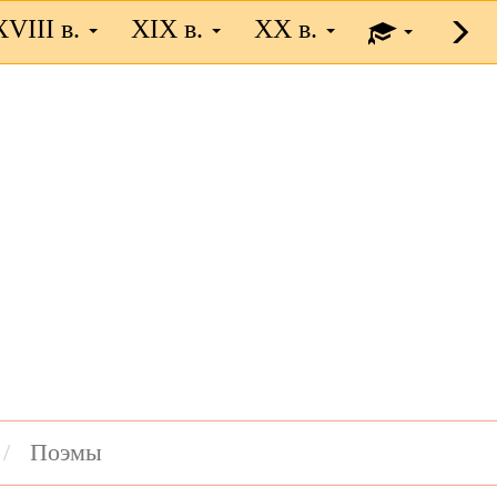
XVIII в.
XIX в.
XX в.
Поэмы