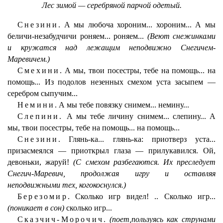
Лес зимой — серебряной парчой одетый.
Снезини.
А мы любоча хороним... хороним... А мы
беличи-незабудчичи роняем... роняем...
(Веют снежинками
и кружатся над лежащим неподвижно Снегичем-
Маревичем.)
Смехини.
А мы, твои посестры, тебе на помощь... на
помощь... Из подолов незенных смехом уста засыпем —
серебром сыпучим...
Немини.
А мы тебе повязку снимем... немину...
Слепини.
А мы тебе личину снимем... слепину... А
мы, твои посестры, тебе на помощь... на помощь...
Снезини.
Глянь-ка... глянь-ка: приотверз уста...
призасмеялся — приоткрыл глаза — прилукавился. Ой,
девоньки, жаруй!
(С смехом разбегаются. Их преследует
Снегич-Маревич, продолжая игру и оставляя
неподвижными тех, когокоснулся.)
Березомир.
Сколько игр видел! .. Сколько игр...
(поникает в сон)
сколько игр...
Сказчич-Морочич.
(поет,пользуясь как струнами