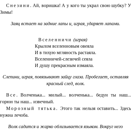
Снезини.
Ай, воришка! А у кого ты украл свою шубку? У
Зимы!
Заяц встает на задние лапы и, играя, ударяет лапами.
Вселенничи
(играя)
Крылом вселенновым овеяла
И в тихую мгляность растаяла.
Вселенничей-слезичей сеяла
И душу прекрасным измаяла.
Слепини, играя, повязывают зайцу глаза. Пробегает, оставляя
красный след, волк.
Все.
Волченька... милый... волченька... бедун ты наш...
горюн ты наш... извечный.
Морозный тятька.
Этого так нельзя оставить... Здес
нужна лечоба.
Волк садится и жарко облизывается языком. Вокруг него