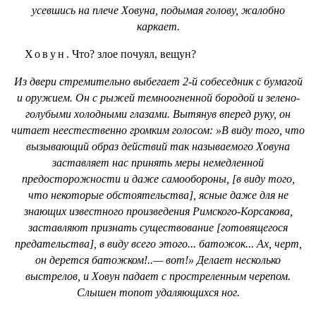
усевшись на плече Ховуна, подымая голову, жалобно
каркает.
Ховун.
Что? злое почуял, вещун?
Из двери стремительно выбегает 2-й собеседник с бумагой
и оружием. Он с рыжей темноогненной бородой и зелено-
голубыми холодными глазами. Вытянув вперед руку, он
читает неестественно громким голосом: »В виду того, что
вызывающий образ действий так называемого Ховуна
заставляет нас принять меры немедленной
предосторожности и даже самообороны, [в виду того,
что некоторые обстоятельства], ясные даже для не
знающих известного произведения Римского-Корсакова,
заставляют признать существование [готовящегося
предательства], в виду всего этого... батожок... Ах, черт,
он дерется батожком!..— вот!» Делает несколько
выстрелов, и Ховун падает с простреленным черепом.
Слышен топот удаляющихся ног.