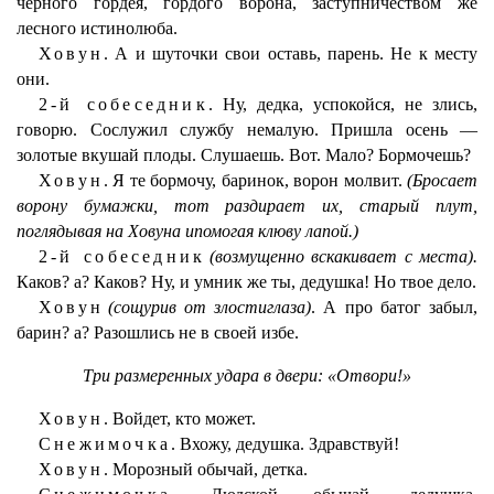
черного гордея, гордого ворона, заступничеством же
лесного истинолюба.
Ховун.
А и шуточки свои оставь, парень. Не к месту
они.
2-й собеседник.
Ну, дедка, успокойся, не злись,
говорю. Сослужил службу немалую. Пришла осень —
золотые вкушай плоды. Слушаешь. Вот. Мало? Бормочешь?
Ховун.
Я те бормочу, баринок, ворон молвит.
(Бросает
ворону бумажки, тот раздирает их, старый плут,
поглядывая на Ховуна ипомогая клюву лапой.)
2-й собеседник
(возмущенно вскакивает с места).
Каков? а? Каков? Ну, и умник же ты, дедушка! Но твое дело.
Ховун
(сощурив от злостиглаза)
. А про батог забыл,
барин? а? Разошлись не в своей избе.
Три размеренных удара в двери: «Отвори!»
Ховун.
Войдет, кто может.
Снежимочка.
Вхожу, дедушка. Здравствуй!
Ховун.
Морозный обычай, детка.