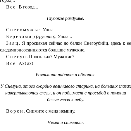
город...
Все.
В город...
Глубокое раздумье.
Снегомужье.
Ушла...
Березомир
(грустно)
. Ушла...
Заяц.
Я проскакал сейчас до балки Снегоубийц, здесь к ее
следамприсоединяются большие мужские.
Снегун.
Проскакал? Мужские?
Все.
Ах! ах!
Боярышни падают в обморок.
У Снегуна, этого скорбно величавого старика, на больших глазах
навертываются слезы, и он подымает с просьбой о помощи
белые глаза к небу.
Ворон.
Снимите с меня немину.
Немини снимают.