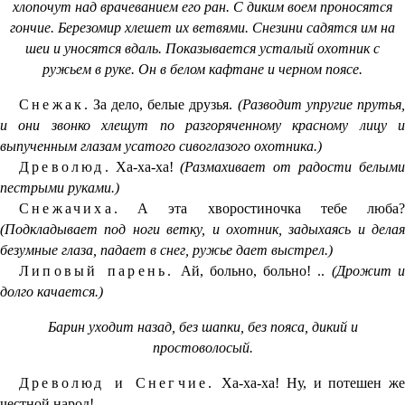
хлопочут над врачеванием его ран. С диким воем проносятся
гончие. Березомир хлешет их ветвями. Снезини садятся им на
шеи и уносятся вдаль. Показывается усталый охотник с
ружьем в руке. Он в белом кафтане и черном поясе.
Снежак.
За дело, белые друзья.
(Разводит упругие прутья
и они звонко хлещут по разгоряченному красному лицу и
выпученным глазам усатого сивоглазого охотника.)
Древолюд.
Ха-ха-ха!
(Размахивает от радости белым
пестрыми руками.)
Снежачиха.
А эта хворостиночка тебе люба?
(Подкладывает под ноги ветку, и охотник, задыхаясь и делая
безумные глаза, падает в снег, ружье дает выстрел.)
Липовый парень.
Ай, больно, больно! ..
(Дрожит 
долго качается.)
Барин уходит назад, без шапки, без пояса, дикий и
простоволосый.
Древолюд и Снегчие.
Ха-ха-ха! Ну, и потешен ж
честной народ!