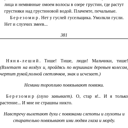
лица и немвянные омоем волосы в озере грустин, где растут
грустняки над грустиновой водой. Плачемте, печальные.
Березомир.
Нет у гуслей гусельщика. Умолкли гусли.
Нет и слухчих змеев...
381
Няня-леший.
Тише! Тише, люди! Мальчики, тише!
(Взлетает на воздух и, пройдясь по вершинам деревьев колесом,
чертит рукой,полной светлячков, знак и исчезает.)
Немини торопливо повязывают повязки.
Березомир
(глухо завывает).
О, стар я!.. И я тольк
растение... И мне не страшны никто.
Навстречу вылетают духи с повязками слепоты и глухоты и
старательно повязывают ими людям глаза и морду.