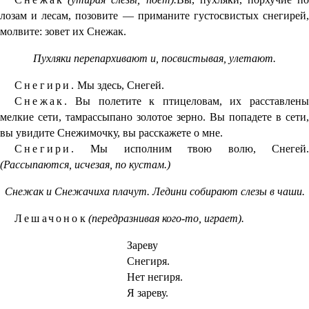
лозам и лесам, позовите — приманите густосвистых снегирей,
молвите: зовет их Снежак.
Пухляки перепархивают и, посвистывая, улетают.
Снегири.
Мы здесь, Снегей.
Снежак.
Вы полетите к птицеловам, их расставлены
мелкие сети, тамрассыпано золотое зерно. Вы попадете в сети,
вы увидите Снежимочку, вы расскажете о мне.
Снегири.
Мы исполним твою волю, Снегей.
(Рассыпаются, исчезая, по кустам.)
Снежак и Снежачиха плачут. Ледини собирают слезы в чаши.
Лешачонок
(передразнивая кого-то, играет).
Зареву
Снегиря.
Нет негиря.
Я зареву.