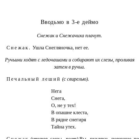
Вводьмо в 3-е деймо
Снежак и Снежачиха плачут.
Снежак.
Ушла Снегляночка, нет ее.
Ручьини ходят с ледочашами и собирают их слезы, проливая
затем в ручьи.
Печальный леший
(с свирелью).
Нега
Снега,
О, не у тех!
В опашне клеста,
В рядне снегиря
Тайна утех.
Снежак
(утирая слезы, поет).
Вы, пухляки, порхучие п