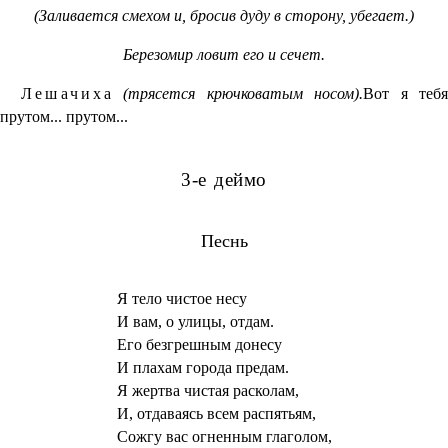
(Заливается смехом и, бросив дуду в сторону, убегает.)
Березомир ловит его и сечет.
Лешачиха
(трясется крючковатым носом).
Вот я теб
прутом... прутом...
3-е деймо
Песнь
Я тело чистое несу
И вам, о улицы, отдам.
Его безгрешным донесу
И плахам города предам.
Я жертва чистая расколам,
И, отдаваясь всем распятьям,
Сожгу вас огненным глаголом,