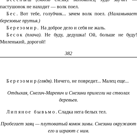
пастушонок не находит — волк поел.
Бес.
Вот тебе, голубчик... зачем волк поел.
(Наламывает
березовые прутья.)
Березомир.
На доброе дело и себя не жаль.
Бесок
(плача).
Не буду, дедушка! Ой, больше не буду
Миленький, дорогой!
382
Березомир
(глядя)
. Ничего, не повредит... Малец еще...
Отдыхая, Снегич-Маревич и Снезини прилегли на стволах
деревьев.
Липяное бывьмо.
Сладка нега белых тел.
Пробегает заяц — плутоватый комок зимы. Снезини окружают
его и играют с ним.