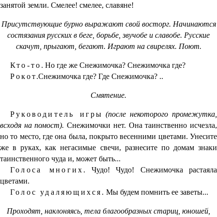
занятой земли. Смелее! смелее, славяне!
Присутствующие бурно выражают свой восторг. Начинаются
состязания русских в беге, борьбе, звучобе и славобе. Русские
скачут, прыгают, бегают. Играют на свирелях. Поют.
Кто-то.
Но где же Снежимочка? Снежимочка где?
Рокот.
Снежимочка где? Где Снежимочка? ..
Смятение.
Руководитель игры
(после некоторого промежутка,
всходя на помост).
Снежимочки нет. Она таинственно исчезла
но то место, где она была, покрыто весенними цветами. Унесите
же в руках, как негасимые свечи, разнесите по домам знаки
таинственного чуда и, может быть...
Голоса многих.
Чудо! Чудо! Снежимочка растаяла
цветами.
Голос удаляющихся.
Мы будем помнить ее заветы...
Проходят, наклоняясь, тела благообразных стариц, юношей,