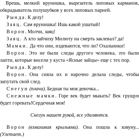
Врешь, мелкий врунишка, вырезатель липовых карманов,
обкрадыватель полушубков у всех липовых парней.
Рында.
К делу!
Заяц.
Сам врунишка! Ишь какой ушатый!
Ворон.
Молчи, заяц!
Заяц.
А кто зайчиху Милюту на смерть заклевал? да!
Мамки.
Да что они, издеваются, что ли? Охальники!
Ворон.
Это не были следы другого человека, это были
лапти, которые висели у куста «Ясные зайцы» еще с тех пор.
Рында.
К делу!
Ворон.
Она сняла их и нарочно делала следы, чтобы
запутать свой след.
Снегун
(плача)
. Бедная ты моя девочка...
Снежные мамки.
Горе век будет мыкать? Век грущун
будет горевать!Сердечная моя!
Снегун машет рукой, все удаляются.
Ворон
(взмахивая крыльями)
. Она пошла к ховуну..
(Улетает.)