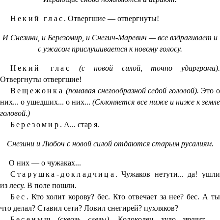
Некий глас.
Отвергшие — отвергнуты!
И Снезини, и Березомир, и Снегич-Маревич — все вздрагивает и
с ужасом прислушивается к новому голосу.
Некий глас
(с новой силой, точно ударгрома).
Отвергнуты отвергшие!
Вещежонка
(помавая снегообразной седой головой).
Это о
них... о ушедших... о них...
(Склоняется все ниже и ниже к земл
головой.)
Березомир.
А... стар я.
Снезини и Любоч с новой силой отдаются старым русалиям.
О них — о чужаках...
Старушка-докладчица.
Чужаков нетути... да! ушли
из лесу. В поле пошли.
Бес.
Кто холит корову? бес. Кто отвечает за нее? бес. А ты
что делал? Ставил сети? Ловил снегирей? пухляков?
Бесеныш
(сквозь слезы).
Колоколец худо звучит 