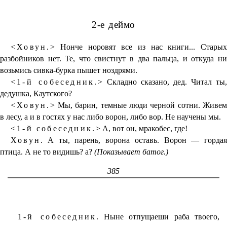
2-е деймо
<Ховун.>
Нонче норовят все из нас книги... Старых
разбойников нет. Те, что свистнут в два пальца, и откуда ни
возьмись сивка-бурка пышет ноздрями.
<1-й собеседник.>
Складно сказано, дед. Читал ты,
дедушка, Каутского?
<Ховун.>
Мы, барин, темные люди черной сотни. Живем
в лесу, а и в гостях у нас либо ворон, либо вор. Не научены мы.
<1-й собеседник.>
А, вот он, мракобес, где!
Ховун.
А ты, парень, ворона оставь. Ворон — гордая
птица. А не то видишь? а?
(Показывает батог.)
385
1-й собеседник.
Ныне отпущаеши раба твоего,