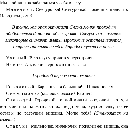
Мы любили так забавляться у себя в лесу.
Мальчики.
Снегурочка! Снегурочка! Помнишь, видели в
Народном доме?
В толпе, которая окружает Снежимочку, проходит
одобрительный ропот: «Снегурочка, Снегурочка... помню».
Некоторые снимают шляпы. Прохожие останавливаются,
опираясь на палки и седые бороды опуская на палки.
Ученый.
Всю науку придется перестроить.
Некто.
Ай, какие черносотенные глаза!
Городовой перерезает шествие.
Городовой.
Барышня... а барышня! .. Никак нельзя...
Снежимочка
(останавливаясь).
Кто ты?
Славодей.
Городовой... о, мой милый городовой... вот я, и
вот мой вид на жительство... веди меня, куда хочешь, но ее
оставь: не разрушай видения. Молю тебя!
(Становится н
колени.)
Старуха.
Миленочек, миленочек, пожалей ее: видишь, она