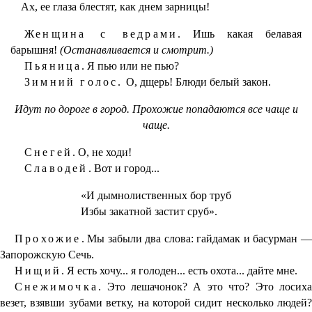
Ах, ее глаза блестят, как днем зарницы!
Женщина с ведрами.
Ишь какая белавая
барышня!
(Останавливается и смотрит.)
Пьяница.
Я пью или не пью?
Зимний голос.
О, дщерь! Блюди белый закон.
Идут по дороге в город. Прохожие попадаются все чаще и
чаще.
Снегей.
О, не ходи!
Славодей.
Вот и город...
«И дымнолиственных бор труб
Избы закатной застит сруб».
Прохожие.
Мы забыли два слова: гайдамак и басурман —
Запорожскую Сечь.
Нищий.
Я есть хочу... я голоден... есть охота... дайте мне.
Снежимочка.
Это лешачонок? А это что? Это лосиха
везет, взявши зубами ветку, на которой сидит несколько людей?