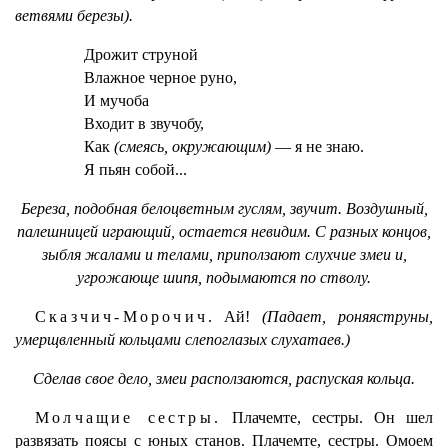
ветвями березы).
Дрожит струной
Влажное черное руно,
И мучоба
Входит в звучобу,
Как
(смеясь, окружающим)
— я не знаю.
Я пьян собой...
Береза, подобная белоцветным гуслям, звучит. Воздушный,
палешницей играющий, остается невидим. С разных концов,
зыбля жалами и телами, приползают слухчие змеи и,
угрожающе шипя, подымаются по стволу.
Сказчич-Морочич.
Ай!
(Падает, роняяструны,
умерщвленный кольцами слепоглазых слухатаев.)
Сделав свое дело, змеи расползаются, распуская кольца.
Молчащие сестры.
Плачемте, сестры. Он шел
развязать поясы с юных станов. Плачемте, сестры. Омоем