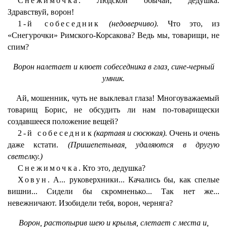
Снежимочка.
Людской обычай, дедушка.
Здравствуй, ворон!
1-й собеседник
(недоверчиво).
Что это, из
«Снегурочки» Римского-Корсакова? Ведь мы, товарищи, не
спим?
Ворон налетает и клюет собеседника в глаз, сине-черный
умник.
Ай, мошенник, чуть не выклевал глаза! Многоуважаемый
товарищ Борис, не обсудить ли нам по-товарищески
создавшееся положение вещей?
2-й собеседник
(картавя и сюсюкая).
Очень и очень
даже кстати.
(Пришепетывая, удаляются в другую
светелку.)
Снежимочка.
Кто это, дедушка?
Ховун.
А... руковерхники... Качались бы, как спелые
вишни... Сидели бы скромненько... Так нет же...
невежничают. Изобидели тебя, ворон, черняга?
Ворон, растопырив шею и крылья, слетает с места и,