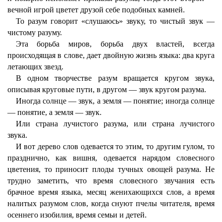
вечной игрой цветет друзой себе подобных камней.
То разум говорит «слушаюсь» звуку, то чистый звук —
чистому разуму.
Эта борьба миров, борьба двух властей, всегда
происходящая в слове, дает двойную жизнь языка: два круга
летающих звезд.
В одном творчестве разум вращается кругом звука,
описывая круговые пути, в другом — звук кругом разума.
Иногда солнце — звук, а земля — понятие; иногда солнце
— понятие, а земля — звук.
Или страна лучистого разума, или страна лучистого
звука.
И вот дерево слов одевается то этим, то другим гулом, то
празднично, как вишня, одевается нарядом словесного
цветения, то приносит плоды тучных овощей разума. Не
трудно заметить, что время словесного звучания есть
брачное время языка, месяц женихающихся слов, а время
налитых разумом слов, когда снуют пчелы читателя, время
осеннего изобилия, время семьи и детей.