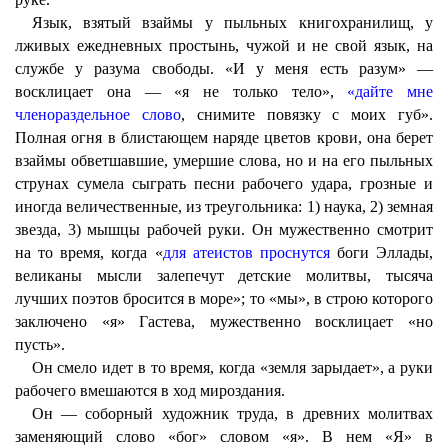
Язык, взятый взаймы у пыльных книгохранилищ, у
лживых ежедневных простынь, чужой и не свой язык, на
службе у разума свободы. «И у меня есть разум» —
восклицает она — «я не только тело»,
«дайте мне
членораздельное слово
, снимите повязку с моих губ».
Полная огня в блистающем наряде цветов крови, она берет
взаймы обветшавшие, умершие слова, но и на его пыльных
струнах сумела сыграть песни рабочего удара, грозные и
иногда величественные, из треугольника: 1) наука, 2) земная
звезда, 3) мышцы рабочей руки. Он мужественно смотрит
на то время, когда «
для атеистов проснутся
боги Эллады,
великаны мысли залепечут детские молитвы, тысяча
лучших поэтов бросится в море»; то «мы», в строю которого
заключено «я» Гастева, мужественно восклицает «но
пусть».
Он смело идет в то время, когда «земля зарыдает», а руки
рабочего вмешаются в ход мироздания.
Он — соборный художник труда, в древних молитвах
заменяющий слово «бог» словом «я». В нем «Я» в