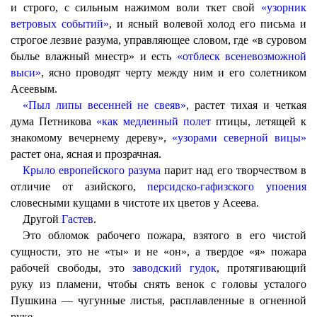
и строго, с сильным нажимом воли ткет свой
«узорник
ветровых событий»
, и ясный волевой холод его письма и
строгое лезвие разума, управляющее словом, где «в суровом
былье влажный мнестр» и есть
«отблеск всеневозможной
выси»
, ясно проводят черту между ним и его солетником
Асеевым.
«Пыл липы весенней не свеяв»
, растет тихая и четкая
дума Петникова
«как медленный полет
птицы, летящей к
знакомому вечернему дереву»,
«узорами северной вицы»
растет она, ясная и прозрачная.
Крыло европейского разума
парит над его творчеством в
отличие от азийского,
персидско-гафизского упоения
словесными кущами в чистоте их цветов у Асеева.
Другой
Гастев
.
Это обломок рабочего пожара, взятого в его чистой
сущности, это не «ты» и не «он», а твердое «я» пожара
рабочей свободы, это
заводский гудок
, протягивающий
руку из пламени, чтобы снять венок с головы усталого
Пушкина — чугунные листья, расплавленные в огненной
руке.