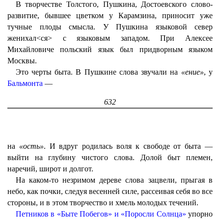
В творчестве Толстого, Пушкина, Достоевского слово-
развитие, бывшее цветком у Карамзина, приносит уже
тучные плоды смысла. У Пушкина языковой север
женихал<ся> с языковым западом. При Алексее
Михайловиче польский язык был придворным языком
Москвы.
Это черты быта. В Пушкине слова звучали на
«ение»
, у
Бальмонта
—
632
на
«ость»
. И вдруг родилась воля к свободе от быта —
выйти на глубину чистого слова. Долой быт племен,
наречий, широт и долгот.
На каком-то незримом дереве слова зацвели, прыгая в
небо, как почки, следуя весенней силе, рассеивая себя во все
стороны, и в этом творчество и хмель молодых течений.
Петников в «Быте Побегов» и «Поросли Солнца»
упорно