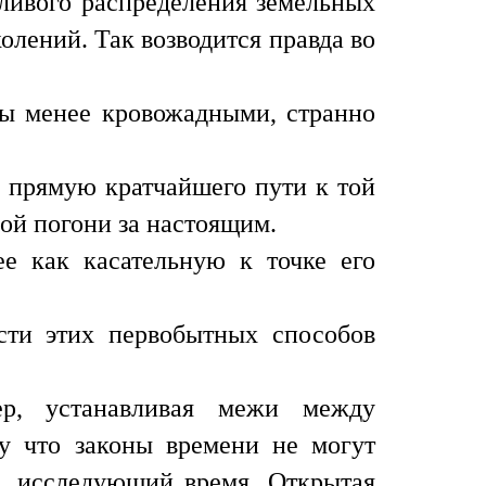
дливого распределения земельных
олений. Так возводится правда во
вы менее кровожадными, странно
ь прямую кратчайшего пути к той
вой погони за настоящим.
е как касательную к точке его
сти этих первобытных способов
р, устанавливая межи между
му что законы времени не могут
к, исследующий время. Открытая