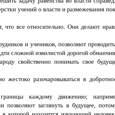
ешить задачу равенства во власти справе
верстки учений о власти и размежевания пок
т, что все относительно. Они делают нра
удников и учеников, позволяют проводит
 идти сложной извилистой дорогой обманчи
ароду свойственно понимать свое будуще
но жестоко разочаровываться в добротно
границы каждому движению; наприме
и позволяют заглянуть в будущее, пото
, в которой находится изучающий челове