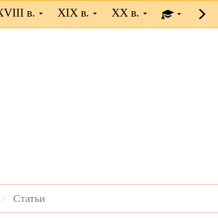
XVIII в.
XIX в.
XX в.
Статьи