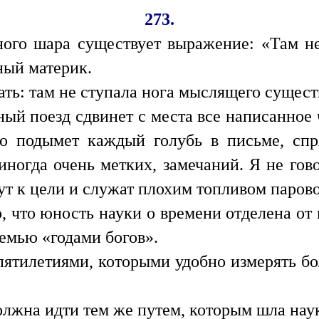
273.
ого шара существует выражение: «Там не
ный материк.
ть: там не ступала нога мыслящего сущест
й поезд сдвинет с места все написанное ч
ко подымет каждый голубь в письме, спр
иногда очень метких, замечаний. Я не гов
ут к цели и служат плохим топливом парово
о, что юность науки о времени отделена от
емью «годами богов».
ятилетиями, которыми удобно измерять б
олжна идти тем же путем, которым шла наук