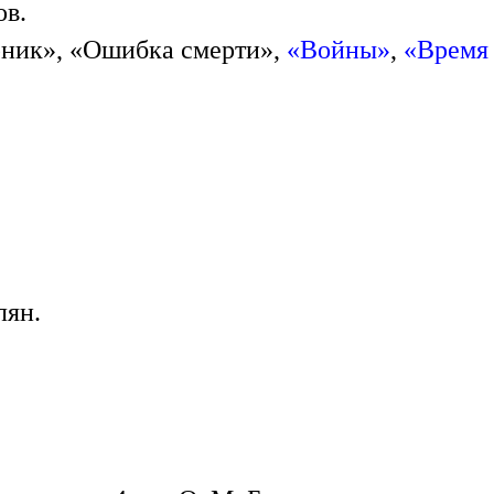
ов.
орник», «Ошибка смерти»,
«Войны»
,
«Время
лян.