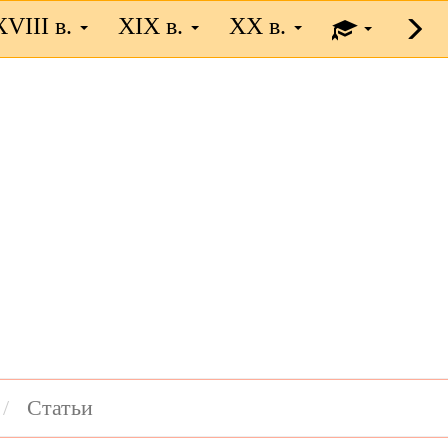
XVIII в.
XIX в.
XX в.
Статьи